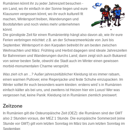
Rumänien könnt ihr zu jeder Jahreszeit besuchen -
ein Land, wo ihr einfach in der Sonne liegen und eure
Klausuren vergessen könnt, wo ihr euch kulturell fit
machen, Wintersport treiben, Wanderungen und
Bootsfahrten und noch vieles mehr unternehmen
könnt.
Die günstigste Zeit für einen Rumänientrip hängt also davon ab, wie ihr eure
Ferien verbringen möchtet: z.B. an der Schwarzmeerküste von Juni bis
September. Wintersport in den Karpaten betreibt ihr am besten zwischen
Weihnachten und März. Frühling und Herbst dagegen sind ideale Jahreszeiten
für Bahnreisen und Wanderungen durchs Land; dann zeigt sich auch Bukarest
von seiner besten Seite, obwohl die Stadt auch im Winter einen gewissen
morbid-monumentalen Charme versprüht.
Was zieh ich an ...?
Außer jahreszeitüblicher Kleidung ist es immer ratsam,
einen warmen Pullover, eine Regenjacke und feste Schuhe einzupacken. Im
Winter solltet Ihr euch besonders warm kleiden: erstens wird´s in Rumänien
einfach kälter als bei uns, und zweitens ist Heizen hier ein Luxus! Wer was
vergessen hat, keine Panik: Kleidung ist in Rumänien ziemlich preiswert.
Zeitzone
In Rumänien gilt die Osteuropäische Zeit (OEZ): die Rumänen sind der GMT
also 2 Stunden voraus, der MEZ 1 Stunde. Die europäische Sommerzeit (eine
Stunde vor GMT) gilt vom letzten Sonntag im März bis zum letzten Sonntag im
September.