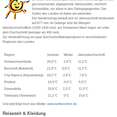
gut voneinander abgegrenzte Jahreszeiten, reichlich
Schneefälle, vor allem in den Gebirgsgegenden. Der
Süden des Landes ist dabei am wärmsten.
Der Niederschlag beläuft sich im Jahresschnitt landesweit
auf 677 mm. Im Gebirge sind die Mengen
überdurchschnittlich (1000-1400 mm), am Schwarzen Meer liegen sie unter
dem Durchschnitt (weniger als 400 mm).
Zur Verdeutlichung ein paar Durchschnittstemperaturen in verschiedenen
Regionen des Landes:
Region
Sommer
Winter
Jahresdurchschnitt
Schwarzmeerküste
20,0°C
2,4°C
11,2°C
Bucuresti (Bukarest)
21,8°C
0,6°C
11,2°C
Cluj-Napoca (Klausenburg)
18,2°C
-2,6°C
7,8°C
Predeal
14,5°C
-4,5°C
5,0°C
Donaudelta
20,8°C
2,3°C
11,5°C
Timisoara (Temeswar)
21,2°C
0°C
10,6°C
Und jetzt folgt noch das Wetter:
www.wetteronline.de
.
Reisezeit & Kleidung