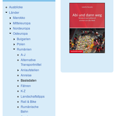
Ausblicke
Länder
Marokko
Mitteleuropa
Nordeuropa
Osteuropa
Bulgarien
Polen
Rumänien
A-J
Alternative
Transportmittel
Anlaufstellen
Anreise
Basisdaten
Fähren
K-Z
Landschaftstipps
Rail & Bike
Rumänische
Bahn