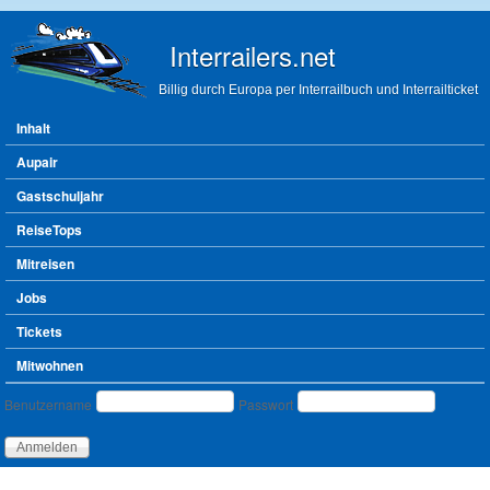
Direkt zum Inhalt
Interrailers.net
Billig durch Europa per Interrailbuch und Interrailticket
Hauptmenü
Inhalt
Aupair
Gastschuljahr
ReiseTops
Mitreisen
Jobs
Tickets
Mitwohnen
Benutzeranmeldung
Benutzername
Passwort