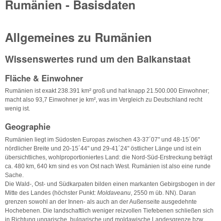
Rumänien - Basisdaten
Allgemeines zu Rumänien
Wissenswertes rund um den Balkanstaat
Fläche & Einwohner
Rumänien ist exakt 238.391 km² groß und hat knapp 21.500.000 Einwohner;
macht also 93,7 Einwohner je km², was im Vergleich zu Deutschland recht
wenig ist.
Geographie
Rumänien liegt im Südosten Europas zwischen 43-37´07" und 48-15´06"
nördlicher Breite und 20-15´44" und 29-41´24" östlicher Länge und ist ein
übersichtliches, wohlproportioniertes Land: die Nord-Süd-Erstreckung beträgt
ca. 480 km, 640 km sind es von Ost nach West. Rumänien ist also eine runde
Sache.
Die Wald-, Ost- und Südkarpaten bilden einen markanten Gebirgsbogen in der
Mitte des Landes (höchster Punkt:
Moldaveanu
, 2550 m üb. NN). Daran
grenzen sowohl an der Innen- als auch an der Außenseite ausgedehnte
Hochebenen. Die landschaftlich weniger reizvollen Tiefebenen schließen sich
in Richtung ungarische, bulgarische und moldawische Landesgrenze bzw.