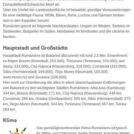
Donautiefland/Schwarzes Meer an.
Über ein Viertel der Landesoberfläche ist bewaldet; günstige Voraussetzungen
für eine vielfältige Fauna: Wölfe, Bären, Rehe, Luchse und Gämsen treiben
sich in den Karpaten herum!
Rumänien grenzt an folgende Nachbarstaaten: Ungarn im Westen, Serbien im
Südwesten, Bulgarien im Süden, Moldawien im Nordosten und die Ukraine im
Norden.
Hauptstadt und Großstädte
Hauptstadt Rumäniens ist Bukarest (
Bucuresti
) mit rund 2,3 Mio. Einwohnern;
es folgen
Brasov
(Kronstadt; 253.000),
Timisoara
(Temeswar, 333.000),
Iasi
(Iassy, 333.000),
Cluj-Napoca
(Klausenburg, 318.000),
Constanta
(316.000),
Sibiu
(Hermannstadt, 169.000),
Tirgu Mures
(Neumarkt, 165.000;
www.mures.ro
) und
Suceava
(106.000).
Hier noch zur Orientierung die alles in allem überschaubaren Entfernungen
von Bukarest zu den wichtigsten Städten Rumäniens:
Alba Iulia
(Karlsburg):
344 km,
Brasov
(Kronstadt): 171 km,
Cluj-Napoca
(Klausenburg): 446 km,
Constanta
: 266 km,
Oradea
(Großwardein): 595 km,
Sibiu
(Hermannstadt): 273
km,
Targu Mures
(Neumarkt): 344 km,
Timisoara
(Temeswar) 567 km,
Tulcea
:
263 km.
Klima
Das gemäßigt-kontinentale Klima Rumäniens ist typisch
für Mittel- und Osteuropa: heiße Sommer, knackige Winter,