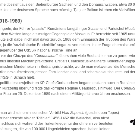
rheit besteht aus den Siebenbürger Sachsen und den Donauschwaben. Etwa 30 0
sind der deutschen Sprache noch mächtig. Tja, der Balkan ist eben ein Vielvölke
918-1989)
ungerte, der Führer "prasste". Rumäniens langjähriger Staats- und Parteichef
Nicol
t dem Westen lange als mutiger Gegenspieler Moskaus. Er herrschte seit 1965 unu
te sich dabei nicht mal davor zurück, 1968 dem Einmarsch der Truppen des Wars
 ja die "sozialistische Bruderhilfe" sogar zu verurteilen. In der Frage ehemals ru
egenüber der UdSSR nationalistische Töne an.
 vor der Chuzpe des "
Conducators
", übersahen viele Beobachter nur zu gerne, wi
us übelster Machart praktizierte. Erst als Ceausescus knallharte Kollektivierungspo
rischen Minderheiten in Bedrängnis brachte, wurde man weltweit auf die Mensch
Diktators aufmerksam, dessen Familienclan das Land schamlos ausbeutete und der 
ritate
in Schach hielt.
politik des sowjetischen KP-Chefs Gorbatschow begann es dann auch in Rumänie
rn kurzzeitig über und fegte das korrupte Regime Ceausescus hinweg. Der
Conduca
r Frau am 25. Dezember 1989 nach einem Militärgerichtsverfahren erschossen.
oman wird seinem historischen Vorbild
Vlad Zepesch
(geschrieben Tepes)
r beherrschte als der "Pfähler" 1456-1462 die Walachei, also nicht
 schloss sich während der Türkenkriege nur der ohnehin verbreiteten
hätzungen, die von 100.000 Hingerichteten sprechen, halten keiner