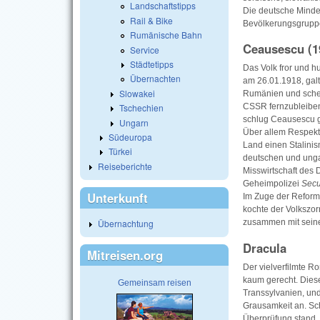
Landschaftstipps
Die deutsche Minde
Rail & Bike
Bevölkerungsgruppe 
Rumänische Bahn
Ceausescu (1
Service
Städtetipps
Das Volk fror und h
Übernachten
am 26.01.1918, gal
Slowakei
Rumänien und scheu
Tschechien
CSSR fernzubleiben,
schlug Ceausescu g
Ungarn
Über allem Respekt
Südeuropa
Land einen Stalinism
Türkei
deutschen und unga
Reiseberichte
Misswirtschaft des 
Geheimpolizei
Secu
Unterkunft
Im Zuge der Reform
kochte der Volkszo
Übernachtung
zusammen mit seine
Dracula
Mitreisen.org
Der vielverfilmte R
kaum gerecht. Diese
Gemeinsam reisen
Transsylvanien, und
Grausamkeit an. Sc
Überprüfung stand.