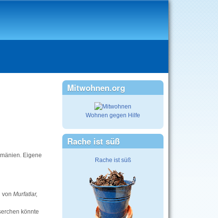
Mitwohnen.org
Wohnen gegen Hilfe
Rache ist süß
Rumänien. Eigene
Rache ist süß
n von
Murfatlar,
serchen könnte