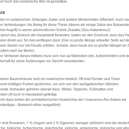
n! Auch das rumänische Bier ist genießbar.
us
den in rumänischen Zeitungen Juden und andere Minderheiten diffamiert. Auch n
en Verbindungen. Als Beleg für diese These zitieren wir einige Sätze des Bukareste
her Angriff) in seiner wöchentlichen Rubrik
Zvastika
(Das Hakenkreuz):
e durch das Zentrum der Hauptstadt flanierten, hatten wir den Eindruck, dass das P
ler direkt aus Tel Aviv einfliegen lässt. Eine so große Menge virtueller Seife auf 
ere Seelen nur mit Freude erfüllen. Schade, dass heute ein so großer Mangel an 
(zitiert nach taz-Berlin).
der Verfasser dieses Artikels muss sich nun auf Betreiben des Justizministers und d
schaft für seine Äußerungen vor Gericht verantworten.
 kleinen Bauernhäuser sind ein malerischer Anblick. Oft sind Fenster und Türen
nderen kräftigen Farben gestrichen, um sich von den weißgetünchten Wänden
ende Vorbauten gehören überall dazu. Möbel, Teppiche, Fußmatten und
den oft noch in Handarbeit gefertigt.
mm dazu bieten die architektonischen Auswüchse der
Ceausescu
-Ära (haben wir
utentipps - Bukarest näher ausgeführt).
 sind Rumänen, 7 % Ungarn und 2 % Zigeuner; weniger zahlreich sind die deutsch
che, türkische, tschechische, griechische, jüdische, armenische, polnische und alb