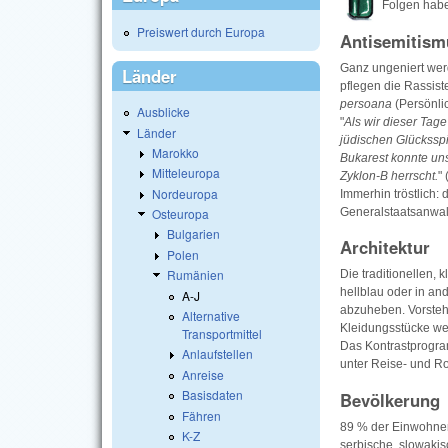
Folgen habe
Preiswert durch Europa
Antisemitism
Ganz ungeniert wer
Länder
pflegen die Rassist
persoana
(Persönlic
Ausblicke
"
Als wir dieser Tag
Länder
jüdischen Glücksspie
Marokko
Bukarest konnte uns
Mitteleuropa
Zyklon-B herrscht.
" 
Nordeuropa
Immerhin tröstlich: 
Generalstaatsanwalt
Osteuropa
Bulgarien
Architektur
Polen
Rumänien
Die traditionellen,
hellblau oder in a
A-J
abzuheben. Vorsteh
Alternative
Kleidungsstücke wer
Transportmittel
Das Kontrastprogra
Anlaufstellen
unter Reise- und Ro
Anreise
Basisdaten
Bevölkerung
Fähren
89 % der Einwohner
K-Z
serbische, slowakis