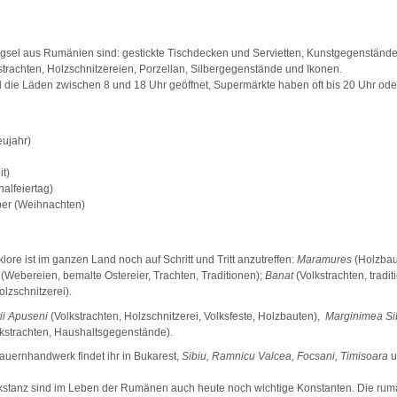
ingsel aus Rumänien sind: gestickte Tischdecken und Servietten, Kunstgegenständ
strachten, Holzschnitzereien, Porzellan, Silbergegenstände und Ikonen.
 die Läden zwischen 8 und 18 Uhr geöffnet, Supermärkte haben oft bis 20 Uhr oder
eujahr)
it)
alfeiertag)
er (Weihnachten)
lore ist im ganzen Land noch auf Schritt und Tritt anzutreffen:
Maramures
(Holzbau
a
(Webereien, bemalte Ostereier, Trachten, Traditionen);
Banat
(Volkstrachten, tradi
lzschnitzerei).
ii Apuseni
(Volkstrachten, Holzschnitzerei, Volksfeste, Holzbauten),
Marginimea Sib
lkstrachten, Haushaltsgegenstände).
auernhandwerk findet ihr in Bukarest,
Sibiu, Ramnicu Valcea, Focsani, Timisoara
u
kstanz sind im Leben der Rumänen auch heute noch wichtige Konstanten. Die rum