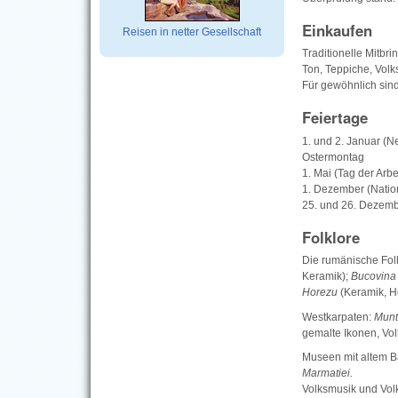
Einkaufen
Reisen in netter Gesellschaft
Traditionelle Mitbr
Ton, Teppiche, Volk
Für gewöhnlich sind
Feiertage
1. und 2. Januar (N
Ostermontag
1. Mai (Tag der Arbe
1. Dezember (Nation
25. und 26. Dezemb
Folklore
Die rumänische Folk
Keramik);
Bucovin
Horezu
(Keramik, Ho
Westkarpaten:
Munt
gemalte Ikonen, Vo
Museen mit altem B
Marmatiei.
Volksmusik und Vol