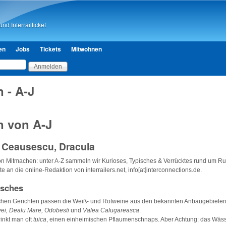
Direkt zum Inhalt
nd Interrailticket
en
Jobs
Tickets
Mitwohnen
 - A-J
 von A-J
, Ceausescu, Dracula
von Mitmachen: unter A-Z sammeln wir Kurioses, Typisches & Verrücktes rund um 
tte an die online-Redaktion von interrailers.net, info[at]interconnections.de.
isches
chen Gerichten passen die Weiß- und Rotweine aus den bekannten Anbaugebiete
vei, Dealu Mare, Odobesti
und
Valea Calugareasca
.
trinkt man oft
tuica
, einen einheimischen Pflaumenschnaps. Aber Achtung: das Wäs