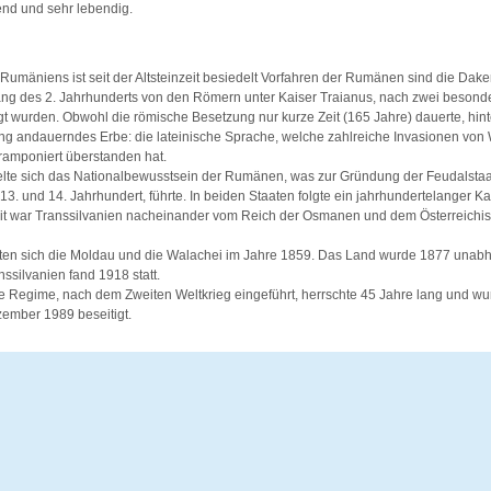
ßend und sehr lebendig.
Rumäniens ist seit der Altsteinzeit besiedelt Vorfahren der Rumänen sind die Daker
fang des 2. Jahrhunderts von den Römern unter Kaiser Traianus, nach zwei besond
t wurden. Obwohl die römische Besetzung nur kurze Zeit (165 Jahre) dauerte, hin
ang andauerndes Erbe: die lateinische Sprache, welche zahlreiche Invasionen von
ramponiert überstanden hat.
ckelte sich das Nationalbewusstsein der Rumänen, was zur Gründung der Feudalsta
13. und 14. Jahrhundert, führte. In beiden Staaten folgte ein jahrhundertelanger 
Zeit war Transsilvanien nacheinander vom Reich der Osmanen und dem Österreich
igten sich die Moldau und die Walachei im Jahre 1859. Das Land wurde 1877 unab
nssilvanien fand 1918 statt.
 Regime, nach dem Zweiten Weltkrieg eingeführt, herrschte 45 Jahre lang und wu
ember 1989 beseitigt.