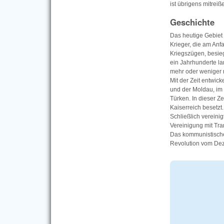
ist übrigens mitrei
Geschichte
Das heutige Gebiet 
Krieger, die am An
Kriegszügen, besieg
ein Jahrhunderte l
mehr oder weniger 
Mit der Zeit entwi
und der Moldau, im 
Türken. In dieser 
Kaiserreich besetzt.
Schließlich verein
Vereinigung mit Tra
Das kommunistische
Revolution vom Dez