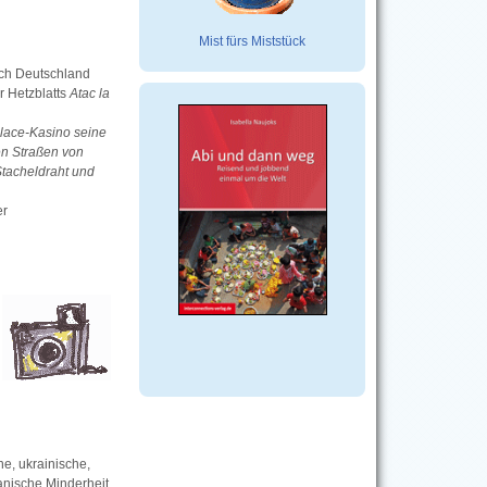
Mist fürs Miststück
ach Deutschland
r Hetzblatts
Atac la
alace-Kasino seine
den Straßen von
Stacheldraht und
er
e, ukrainische,
anische Minderheit.