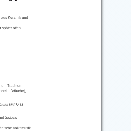
e aus Keramik und
 später offen.
ten, Trachten,
tionelle Bräuche);
iului
(auf Glas
nd
Sighetu
änische Volksmusik