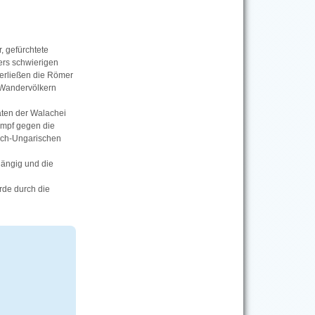
, gefürchtete
ers schwierigen
terließen die Römer
 Wandervölkern
aten der Walachei
Kampf gegen die
isch-Ungarischen
hängig und die
rde durch die