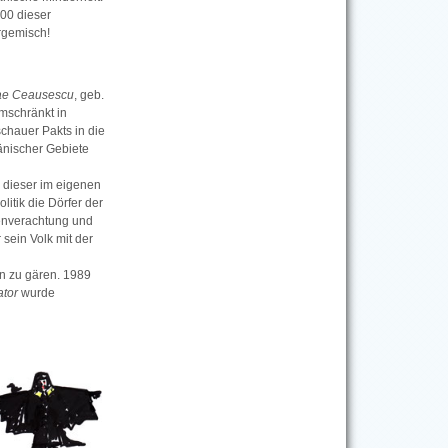
00 dieser
rgemisch!
ae Ceausescu
, geb.
mschränkt in
chauer Pakts in die
mänischer Gebiete
e dieser im eigenen
litik die Dörfer der
enverachtung und
sein Volk mit der
n zu gären. 1989
tor
wurde