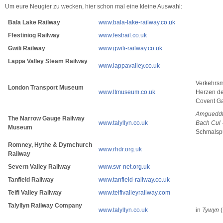
Um eure Neugier zu wecken, hier schon mal eine kleine Auswahl:
Bala Lake Railway
www.bala-lake-railway.co.uk
Ffestiniog Railway
www.festrail.co.uk
Gwili Railway
www.gwili-railway.co.uk
Lappa Valley Steam Railway
www.lappavalley.co.uk
Verkehrs
London Transport Museum
www.ltmuseum.co.uk
Herzen d
Covent G
Amgueddfa
The Narrow Gauge Railway
www.talyllyn.co.uk
Bach Cul
Museum
Schmalsp
Romney, Hythe & Dymchurch
www.rhdr.org.uk
Railway
Severn Valley Railway
www.svr-net.org.uk
Tanfield Railway
www.tanfield-railway.co.uk
Teifi Valley Railway
www.teifivalleyrailway.com
Talyllyn Railway Company
www.talyllyn.co.uk
in
Tywyn