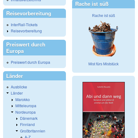
Rache ist süß
Reisevorbereitung
Rache ist süß
InterRail-Tickets
Reisevorbereitung
Preiswert durch
Europa
Preiswert durch Europa
Mist fürs Miststück
Länder
Ausblicke
Länder
Marokko
Mitteleuropa
Nordeuropa
Dänemark
Finnland
Großbritannien
A-Z