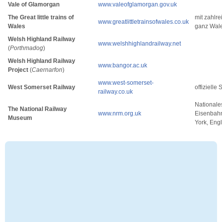
Vale of Glamorgan
www.valeofglamorgan.gov.uk
The Great little trains of
mit zahlre
www.greatlittletrainsofwales.co.uk
Wales
ganz Wal
Welsh Highland Railway
www.welshhighlandrailway.net
(
Porthmadog
)
Welsh Highland Railway
www.bangor.ac.uk
Project
(
Caernarfon
)
www.west-somerset-
West Somerset Railway
offizielle 
railway.co.uk
Nationale
The National Railway
www.nrm.org.uk
Eisenbah
Museum
York, Eng