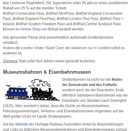
den Londoner Flughäfen!). Für Jugendliche unter 26 gibt es einen zusätzlichen
Rabatt von 25 % auf die meisten Tickets.
BritRail Consecutive Pass, BritRail FlexiPass, BritRail England Consecutive
Pass, BritRail England FlexiPass, BritRail London Plus Pass, BritRail Pass +
Ireland, BritRail Scottish Freedom Pass
und
BritRail Central Scotland Pass
können im
Online-Shop
von Britrail bestellt werden.
Alle genannten Pässe sind ausschließlich außerhalb Großbritanniens
erhältlich.
Anders die
London Visitor Travel Card
, die wiederum nur in London selbst zu
erstehen ist.
Übrigens
: Kids unter fünf Jahren reisen generell kostenlos.
Museumsbahnen & Eisenbahnmuseen
Großbritannien ist nicht nur die
Mutter
der Demokratie und des Fußballs
,
sondern auch die der Eisenbahn. Erste
öffentlich betriebene Bahnstrecke war die
Eisenbahn von Stockton nach Darlington
(1825). Wen wundert´s daher, dass die Dichte an Museumsbahnen,
Fahrzeugsammlungen, Verkehrs- und Eisenbahnmuseen nirgendwo auf der
Welt größer ist als im Lande Shakespeares.
Auf der
Website
der Heritage Railway Association findet ihr Beschreibungen
und Links zu britischen Museumseisenbahnen und Eisenbahnmuseen zuhauf.