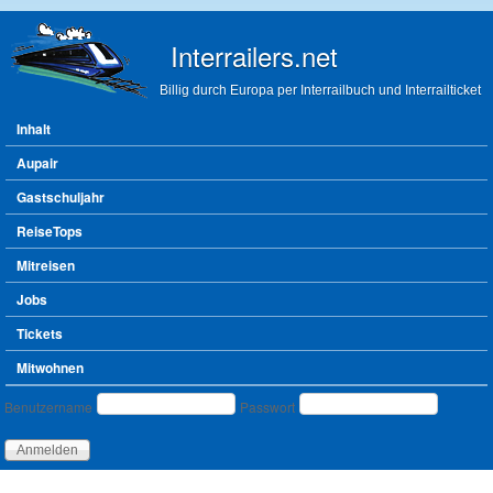
Direkt zum Inhalt
Interrailers.net
Billig durch Europa per Interrailbuch und Interrailticket
Hauptmenü
Inhalt
Aupair
Gastschuljahr
ReiseTops
Mitreisen
Jobs
Tickets
Mitwohnen
Benutzeranmeldung
Benutzername
Passwort