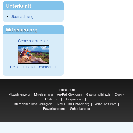
Unterkunft
Übernachtung
Mitreisen.org
Gemeinsam reisen
Reisen in netter Gesellschaft
Impressum
Mitwohnen.org
|
Mitreisen.org
|
Au-Pair-Box.com
|
Gastschuljahr.de
|
Down-
Under.org
|
Elderpair.com
|
Interconnections-Verlag.de
|
Natur-und-Umwelt.org
|
ReiseTops.com
|
Bewerben.com
|
Schenken.net