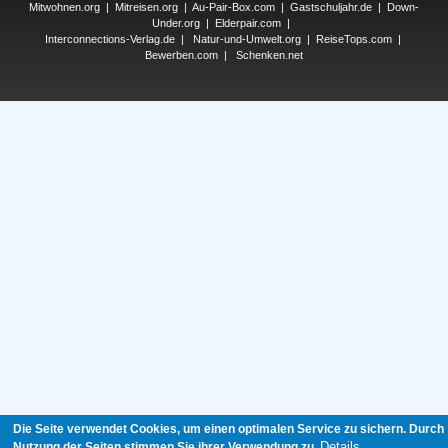
Mitwohnen.org
|
Mitreisen.org
|
Au-Pair-Box.com
|
Gastschuljahr.de
|
Down-
Under.org
|
Elderpair.com
|
Interconnections-Verlag.de
|
Natur-und-Umwelt.org
|
ReiseTops.com
|
Bewerben.com
|
Schenken.net
Die Seite verwendet Cookies, um einen optimalen Service zu sichern. Durch
Details
Nutzung der Seiten stimmen Sie ihrer Verwendung zu.