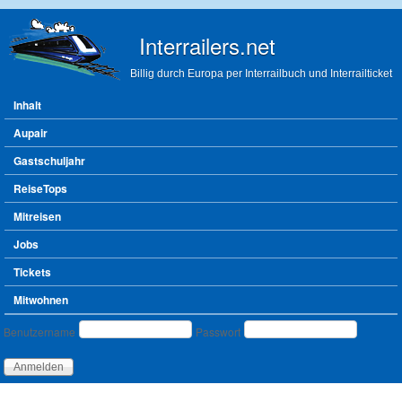
Direkt zum Inhalt
Interrailers.net
Billig durch Europa per Interrailbuch und Interrailticket
Hauptmenü
Inhalt
Aupair
Gastschuljahr
ReiseTops
Mitreisen
Jobs
Tickets
Mitwohnen
Benutzeranmeldung
Benutzername
Passwort