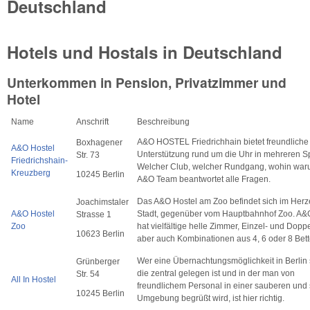
Deutschland
Hotels und Hostals in Deutschland
Unterkommen in Pension, Privatzimmer und
Hotel
Name
Anschrift
Beschreibung
A&O HOSTEL Friedrichhain bietet freundliche
Boxhagener
A&O Hostel
Unterstützung rund um die Uhr in mehreren S
Str. 73
Friedrichshain-
Welcher Club, welcher Rundgang, wohin waru
Kreuzberg
10245 Berlin
A&O Team beantwortet alle Fragen.
Das A&O Hostel am Zoo befindet sich im Herz
Joachimstaler
A&O Hostel
Stadt, gegenüber vom Hauptbahnhof Zoo. A&
Strasse 1
Zoo
hat vielfältige helle Zimmer, Einzel- und Dopp
10623 Berlin
aber auch Kombinationen aus 4, 6 oder 8 Bett
Wer eine Übernachtungsmöglichkeit in Berlin 
Grünberger
die zentral gelegen ist und in der man von
Str. 54
All In Hostel
freundlichem Personal in einer sauberen und
10245 Berlin
Umgebung begrüßt wird, ist hier richtig.