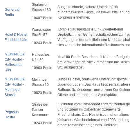
Storkower
Ausgezeichnete, sichere Unterkunft für
Generator
Strasse 160
budgetbewusste Gäste, Messe-Aussteller und
Berlin
Kongressteilnehmer.
10407 Berlin
Komplett ausgestattete Ein-, Zweibett-und
Warschauer
Hotel & Hostel
Dreibettzimmer, Gemeinschaftsküchen zur fre
Straße 57
Friedrichshain
Verfügung. In der unmittelbaren Nachbarschaf
10243 Berlin
sich zahlreiche internationale Restaurants un
MEININGER
Hallesches
Ideal für Berlin-Besucher mit kleinem Budget,
City Hostel -
Ufer 30
großem Anspruch. Alle Zimmer sind mit Dusc
Hallesches
WC ausgestattet.
10963 Berlin
Ufer
MEININGER
Junges Hostel, preiswerte Unterkunft speziell 
Meininger
City Hostel -
Jugendgruppen. Das Haus liegt zentral, aber 
Strasse 10
Meininger
Rathaus Schöneberg - unweit vom Kurfürste
10823 Berlin
Strasse
Offene und internationale Atmosphäre.
5 Minuten vom Ostbahnhof entfernt, zentral g
Straße der
und trotzdem im Ostberliner Szeneviertel
Pariser
Pegasus
Friedrichshain. Das Hostel ist ein ehemaliges
Kommune
Hostel
jüdisches Mädcheninternat von 1903 und liegt
10243 Berlin
einem romantischen grünen Hinterhof.