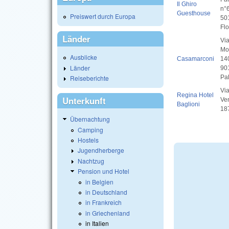
Il Ghiro
n°
Guesthouse
Preiswert durch Europa
50
Fl
Länder
Vi
Mo
Ausblicke
Casamarconi
14
Länder
90
Pa
Reiseberichte
Via
Regina Hotel
Unterkunft
Ve
Baglioni
18
Übernachtung
Camping
Hostels
Jugendherberge
Nachtzug
Pension und Hotel
in Belgien
in Deutschland
in Frankreich
in Griechenland
in Italien