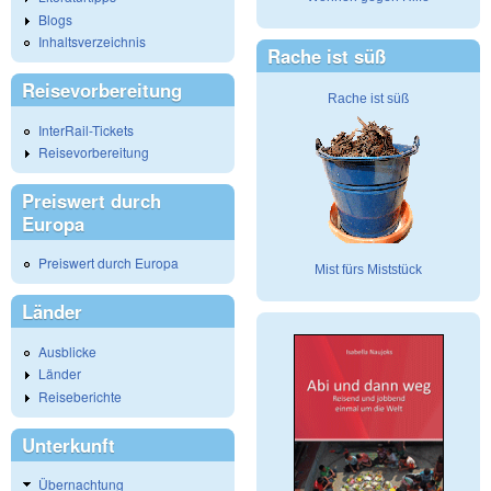
Blogs
Inhaltsverzeichnis
Rache ist süß
Reisevorbereitung
Rache ist süß
InterRail-Tickets
Reisevorbereitung
Preiswert durch
Europa
Preiswert durch Europa
Mist fürs Miststück
Länder
Ausblicke
Länder
Reiseberichte
Unterkunft
Übernachtung