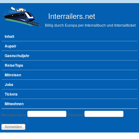
Direkt zum Inhalt
Interrailers.net
Billig durch Europa per Interrailbuch und Interrailticket
Hauptmenü
Inhalt
Aupair
Gastschuljahr
ReiseTops
Mitreisen
Jobs
Tickets
Mitwohnen
Benutzeranmeldung
Benutzername
Passwort