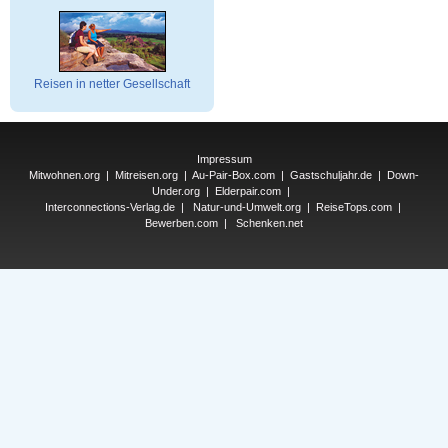
Reisen in netter Gesellschaft
Impressum
Mitwohnen.org
|
Mitreisen.org
|
Au-Pair-Box.com
|
Gastschuljahr.de
|
Down-
Under.org
|
Elderpair.com
|
Interconnections-Verlag.de
|
Natur-und-Umwelt.org
|
ReiseTops.com
|
Bewerben.com
|
Schenken.net