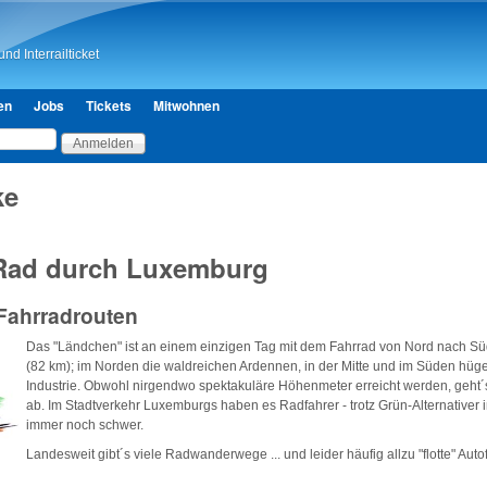
Direkt zum Inhalt
nd Interrailticket
en
Jobs
Tickets
Mitwohnen
ke
Rad durch Luxemburg
Fahrradrouten
Das "Ländchen" ist an einem einzigen Tag mit dem Fahrrad von Nord nach S
(82 km); im Norden die waldreichen Ardennen, in der Mitte und im Süden hüg
Industrie. Obwohl nirgendwo spektakuläre Höhenmeter erreicht werden, geht´
ab. Im Stadtverkehr Luxemburgs haben es Radfahrer - trotz Grün-Alternativer 
immer noch schwer.
Landesweit gibt´s viele Radwanderwege ... und leider häufig allzu "flotte" Auto