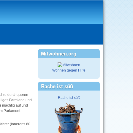
Mitwohnen.org
Wohnen gegen Hilfe
Rache ist süß
üd zu durchqueren
Rache ist süß
eliges Farmland und
s mächtig auf und
im Parlament -
fahrer (innerorts 60