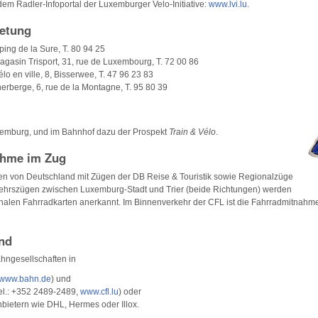
 dem Radler-Infoportal der Luxemburger Velo-Initiative:
www.lvi.lu
.
etung
ing de la Sure, T. 80 94 25
agasin Trisport, 31, rue de Luxembourg, T. 72 00 86
o en ville, 8, Bisserwee, T. 47 96 23 83
erberge, 6, rue de la Montagne, T. 95 80 39
emburg, und im Bahnhof dazu der Prospekt
Train & Vélo
.
ahme im Zug
ten von Deutschland mit Zügen der DB Reise & Touristik sowie Regionalzüge
rkehrszügen zwischen Luxemburg-Stadt und Trier (beide Richtungen) werden
onalen Fahrradkarten anerkannt. Im Binnenverkehr der CFL ist die Fahrradmitnahme
nd
hngesellschaften in
www.bahn.de
) und
l.: +352 2489-2489,
www.cfl.lu
) oder
nbietern wie DHL, Hermes oder Illox.