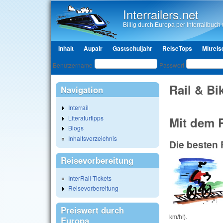
Interrailers.net
Billig durch Europa per Interrailbuch u
Hauptmenü
Inhalt
Aupair
Gastschuljahr
ReiseTops
Mitreis
Benutzeranmeldung
Benutzername
Passwort
Rail & Bi
Navigation
Interrail
Literaturtipps
Mit dem 
Blogs
Inhaltsverzeichnis
Die besten 
Reisevorbereitung
InterRail-Tickets
Reisevorbereitung
Preiswert durch
km/h!).
Europa