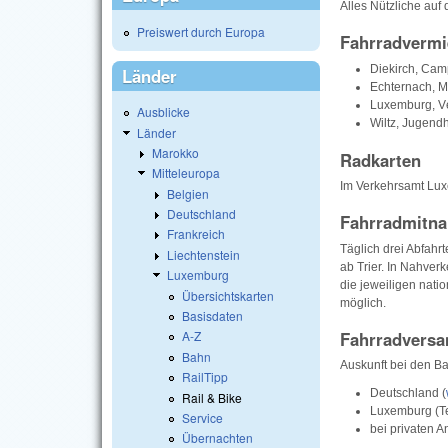
Alles Nützliche auf
Preiswert durch Europa
Fahrradvermi
Diekirch, Camp
Länder
Echternach, M
Luxemburg, Vél
Ausblicke
Wiltz, Jugendh
Länder
Marokko
Radkarten
Mitteleuropa
Im Verkehrsamt Lux
Belgien
Deutschland
Fahrradmitn
Frankreich
Täglich drei Abfahr
Liechtenstein
ab Trier. In Nahve
Luxemburg
die jeweiligen nati
Übersichtskarten
möglich.
Basisdaten
Fahrradversa
A-Z
Bahn
Auskunft bei den Ba
RailTipp
Deutschland (
Rail & Bike
Luxemburg (Te
Service
bei privaten A
Übernachten