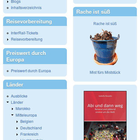
Blogs
Inhaltsverzeichnis
Rache ist süß
Reisevorbereitung
Rache ist süß
InterRail-Tickets
Reisevorbereitung
Preiswert durch
Europa
Preiswert durch Europa
Mist fürs Miststück
Länder
Ausblicke
Länder
Marokko
Mitteleuropa
Belgien
Deutschland
Frankreich