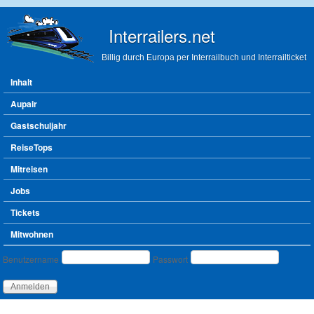
Direkt zum Inhalt
Interrailers.net
Billig durch Europa per Interrailbuch und Interrailticket
Hauptmenü
Inhalt
Aupair
Gastschuljahr
ReiseTops
Mitreisen
Jobs
Tickets
Mitwohnen
Benutzeranmeldung
Benutzername
Passwort