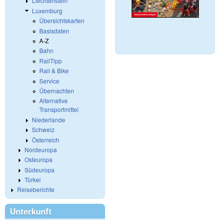
Liechtenstein
Luxemburg
Übersichtskarten
Basisdaten
A-Z
Bahn
RailTipp
Rail & Bike
Service
Übernachten
Alternative
Transportmittel
Niederlande
Schweiz
Österreich
Nordeuropa
Osteuropa
Südeuropa
Türkei
Reiseberichte
Unterkunft