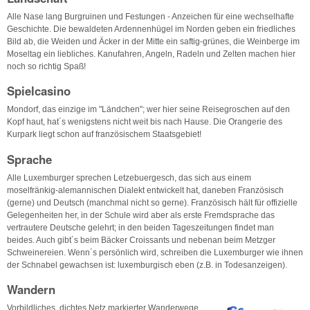
Alle Nase lang Burgruinen und Festungen - Anzeichen für eine wechselhafte
Geschichte. Die bewaldeten Ardennenhügel im Norden geben ein friedliches
Bild ab, die Weiden und Äcker in der Mitte ein saftig-grünes, die Weinberge im
Moseltag ein liebliches. Kanufahren, Angeln, Radeln und Zelten machen hier
noch so richtig Spaß!
Spielcasino
Mondorf, das einzige im "Ländchen"; wer hier seine Reisegroschen auf den
Kopf haut, hat´s wenigstens nicht weit bis nach Hause. Die Orangerie des
Kurpark liegt schon auf französischem Staatsgebiet!
Sprache
Alle Luxemburger sprechen Letzebuergesch, das sich aus einem
moselfränkig-alemannischen Dialekt entwickelt hat, daneben Französisch
(gerne) und Deutsch (manchmal nicht so gerne). Französisch hält für offizielle
Gelegenheiten her, in der Schule wird aber als erste Fremdsprache das
vertrautere Deutsche gelehrt; in den beiden Tageszeitungen findet man
beides. Auch gibt´s beim Bäcker Croissants und nebenan beim Metzger
Schweinereien. Wenn´s persönlich wird, schreiben die Luxemburger wie ihnen
der Schnabel gewachsen ist: luxemburgisch eben (z.B. in Todesanzeigen).
Wandern
Vorbildliches, dichtes Netz markierter Wanderwege