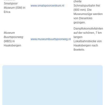
cherte
Smalspoor
www.smalspoorcentrum.nl
Schmalspurbahn frei
Museum
(ISM) in
(900 mm). Die
Erica
Museumszüge werden
von Dieselloks
gezogen.
Dampflokomotivfahrten
Museum
auf der schönen, 7 km
Buurtspoorweg
langen
www.museumbuurtspoorweg.nl
(MBS) in
Lokalbahnstrecke von
Haaksbergen
Haaksbergen nach
Boekelo.