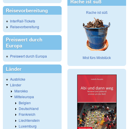
Rache ist süß
Reisevorbereitung
Rache ist süß
InterRail-Tickets
Reisevorbereitung
Preiswert durch
Europa
Preiswert durch Europa
Mist fürs Miststück
Länder
Ausblicke
Länder
Marokko
Mitteleuropa
Belgien
Deutschland
Frankreich
Liechtenstein
Luxemburg