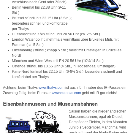
Anschluss nach Genf oder Zürich)
Berlin viermal bis 22.38 Uhr (9-11
Std.)
Brüssel stündl. bis 22.15 Uhr (3 Std.);
besonders schnell und komfortabel
per Thalys
Düsseldorf und Köln stündl. bis 20.56 Uhr (ca. 2½ Std.)
London Waterloo Int. mehrmals vormittags über Bruxelles Midi, mit
Eurostar (ca. 5 Std.)
Luxembourg (stündl.; knapp 5 Std.; meist mit Umsteigen in Bruxelles
Nord)
München und Wien-West mit EN 20.56 Uhr (10½/14 Std.).
Ostende stündl. bis 18.55 Uhr (4 Std., in Roosendaal umsteigen)
Paris-Nord fünfmal bis 22.15 Uhr (6-8½ Std.); besonders schnell und
komfortabel per Thalys
Achtung:
beim Thalys
www.thalys.com
ist auch für Inhaber des IR-Passes ein
Zuschlag fällig, beim Eurostar
www.eurostar.com
geht mit IR gar nichts!
Eisenbahnmuseen und Museumsbahnen
Saison haben die niederländischen
Museumsbahnen, egal ob Diesel,
Dampf oder Elektro, in den Monaten
Juni bis September. Manchmal wird
auch während der Herbstferien oder