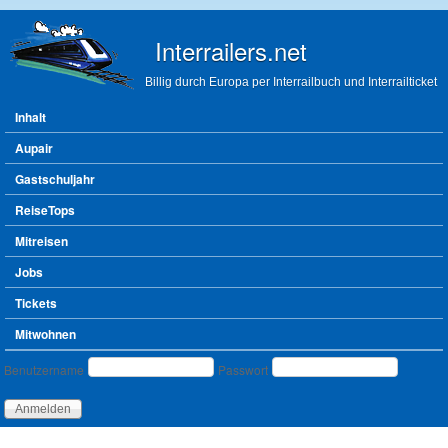
Direkt zum Inhalt
Interrailers.net
Billig durch Europa per Interrailbuch und Interrailticket
Hauptmenü
Inhalt
Aupair
Gastschuljahr
ReiseTops
Mitreisen
Jobs
Tickets
Mitwohnen
Benutzeranmeldung
Benutzername
Passwort