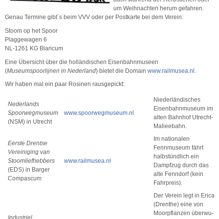
um Weihnachten herum gefahren.
Genau Termine gibt´s beim VVV oder per Postkarte bei dem Verein:
Stoom op het Spoor
Plaggewagen 6
NL-1261 KG Blaricum
Eine Übersicht über die holländischen Eisenbahnmuseen
(
Museumspoorlijnen in Nederland
) bietet die Domain
www.railmusea.nl
.
Wir haben mal ein paar Rosinen rausgepickt:
Niederländisches
Nederlands
Eisenbahnmuseum im
Spoorwegmuseum
www.spoorwegmuseum.nl
alten Bahnhof Utrecht-
(NSM) in Utrecht
Malieebahn.
Im nationalen
Eerste Drentse
Fennmuseum fährt
Vereiniging van
halbstündlich ein
Stoomliefhebbers
www.railmusea.nl
Dampfzug durch das
(EDS) in Barger
alte Fenndorf (kein
Compascum
Fahrpreis).
Der Verein legt in Erica
(Drenthe) eine von
Moorpflanzen überwu-
Industriel