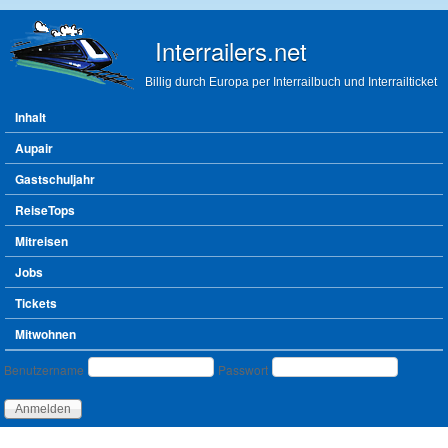
Direkt zum Inhalt
Interrailers.net
Billig durch Europa per Interrailbuch und Interrailticket
Hauptmenü
Inhalt
Aupair
Gastschuljahr
ReiseTops
Mitreisen
Jobs
Tickets
Mitwohnen
Benutzeranmeldung
Benutzername
Passwort