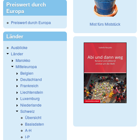
Preiswert durch
Europa
Preiswert durch Europa
Mist fürs Miststück
Länder
Ausblicke
Länder
Marokko
Mitteleuropa
Belgien
Deutschland
Frankreich
Liechtenstein
Luxemburg
Niederlande
Schweiz
Übersicht
Basisdaten
A-H
I-P