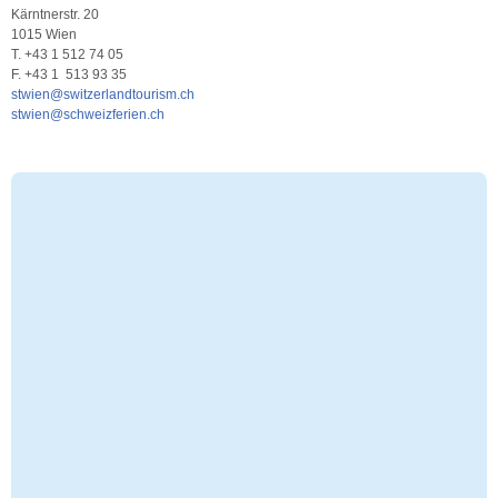
Kärntnerstr. 20
1015 Wien
T. +43 1 512 74 05
F. +43 1 513 93 35
stwien@switzerlandtourism.ch
stwien@schweizferien.ch