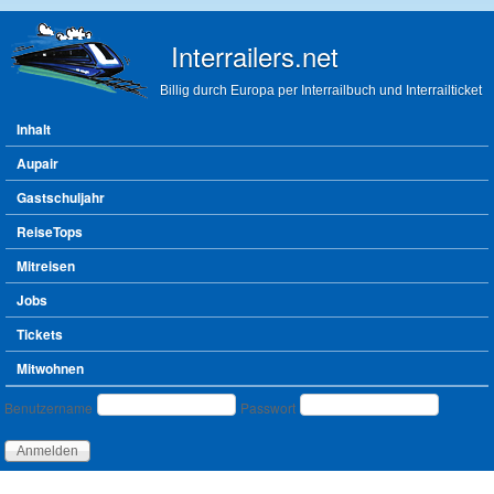
Direkt zum Inhalt
Interrailers.net
Billig durch Europa per Interrailbuch und Interrailticket
Hauptmenü
Inhalt
Aupair
Gastschuljahr
ReiseTops
Mitreisen
Jobs
Tickets
Mitwohnen
Benutzeranmeldung
Benutzername
Passwort