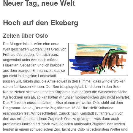
Neuer Tag, neue Welt
Hoch auf den Ekeberg
Zelten über Oslo
Der Morgen ist, als wäre eine neue
Welt geschaffen worden. Das Gras, von
Frühtau überzogen, fühlt sich ganz
ungewohnt unter den noch müden
Füßen an. Sebastian und ich krabbeln
aus dem orangen Einmannzelt, das so
gar nicht in die grüne Landschaft
passen will, räkeln uns, die Arme soweit in den Himmel, dass wir die Wolken
schon fast fassen können. Der See ist spiegelglatt. Und dann in den See.
Kreise ziehen sich von unseren Körpern aus quer über die Wasseroberfläche.
Wir trocknen uns ab, so kalt hatten wir unser morgendliches Bad nicht erwartet.
Das Frühstück muss ausfallen. – Also planen wir weiter. Oslo steht auf dem
Programm. Heute. „Der erste Zug fährt um 16:38 Uhr“ stellt Katharina
erschrocken fest. Wir beschließen, zurück nach Karlstadt zu fahren, um von
dort aus mit einem anderen Zug nach Oslo zu gelangen, was dann auch
problemlos funktioniert. Nach zwei Stunden amüsanter Zugfahrt, den letzten
beiden in einem schwedischen Zug, lacht uns Oslo mit schönstem Wetter und