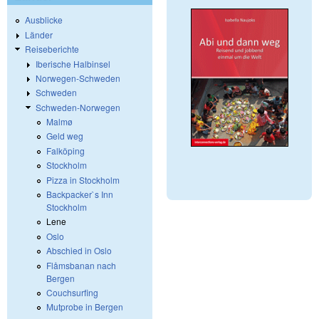
Ausblicke
Länder
Reiseberichte
Iberische Halbinsel
Norwegen-Schweden
Schweden
Schweden-Norwegen
Malmø
Geld weg
Falköping
Stockholm
Pizza in Stockholm
Backpacker`s Inn
Stockholm
Lene
Oslo
Abschied in Oslo
Flåmsbanan nach
Bergen
Couchsurfing
Mutprobe in Bergen