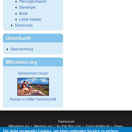
Pfennigfuchserei
Stavanger
Bodø
Letzte Etappe
Südeuropa
Unterkunft
Übernachtung
Mitreisen.org
Gemeinsam reisen
Reisen in netter Gesellschaft
Impressum
Mitwohnen.org
|
Mitreisen.org
|
Au-Pair-Box.com
|
Gastschuljahr.de
|
Down-
Die Seite verwendet Cookies, um einen optimalen Service zu sichern.
Under.org
|
Elderpair.com
|