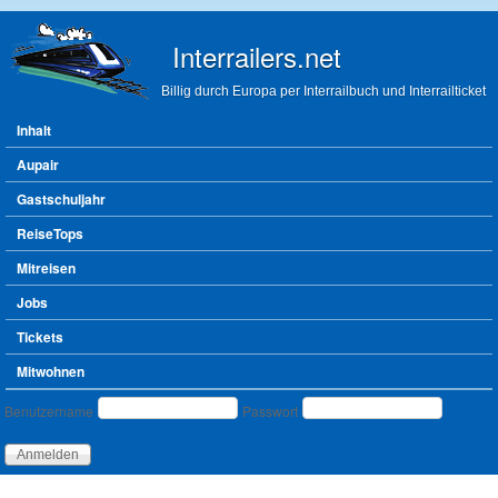
Direkt zum Inhalt
Interrailers.net
Billig durch Europa per Interrailbuch und Interrailticket
Hauptmenü
Inhalt
Aupair
Gastschuljahr
ReiseTops
Mitreisen
Jobs
Tickets
Mitwohnen
Benutzeranmeldung
Benutzername
Passwort