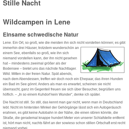
Stille Nacht
Wildcampen in Lene
Einsame schwedische Natur
Lene. Ein Ort, so groß, wie die meisten ihn sich nicht vorstellen können; es gibt
immerhin drei Häuser, trotzdem wunderschön an
einem See, ebenfalls so groß, wie ihn sich
niemand vorstellen kann, der ihn nicht gesehen
hat – mindestens zweimal größer als der
Bodensee – bietet uns das nächste Nachtlager.
Wild. Mitten in der freien Natur. Spät abends,
nach dem Abendessen, treffen wir doch noch ein Ehepaar, das ihren Hunden
ein Bad im See gönnt. Anders als man es erwartet, scheinen sie nicht
überrascht, ganz im Gegenteil freuen sie sich über Besucher, begrüßen uns
höflich. – „In so einem Kuhdorf kein Wunder“, denke ich später.
Die Nacht ist still. So still, das kennt man gar nicht, wenn man in Deutschland
lebt. Nicht im hintersten Winkel der Gehörgänge lässt sich ein Autogeräusch
erahnen, es gibt keine Autobahn in der Nähe, die einen stören könnte, die
Straße, die gerademal knappe hundert Meter von unserer Schlafstelle entfernt
ist, hört man nicht, nachts fährt an der sowieso schon stillen Ortschaft erst recht
niemand vorbei.