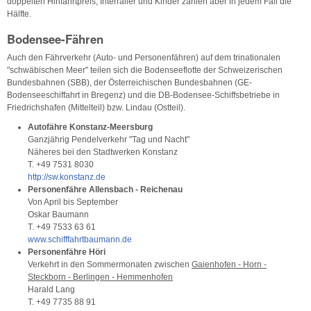
doppelten Hinfahrtpreis, Interrailer und Kinder zahlen aber in jedem Fall die
Hälfte.
Bodensee-Fähren
Auch den Fährverkehr (Auto- und Personenfähren) auf dem trinationalen
"schwäbischen Meer" teilen sich die Bodenseeflotte der Schweizerischen
Bundesbahnen (SBB), der Österreichischen Bundesbahnen (GE-
Bodenseeschiffahrt in Bregenz) und die DB-Bodensee-Schiffsbetriebe in
Friedrichshafen (Mittelteil) bzw. Lindau (Ostteil).
Autofähre Konstanz-Meersburg
Ganzjährig Pendelverkehr "Tag und Nacht"
Näheres bei den Stadtwerken Konstanz
T. +49 7531 8030
http://sw.konstanz.de
Personenfähre Allensbach - Reichenau
Von April bis September
Oskar Baumann
T. +49 7533 63 61
www.schifffahrtbaumann.de
Personenfähre Höri
Verkehrt in den Sommermonaten zwischen
Gaienhofen - Horn -
Steckborn - Berlingen - Hemmenhofen
Harald Lang
T. +49 7735 88 91