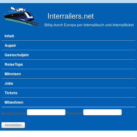
Direkt zum Inhalt
Interrailers.net
Billig durch Europa per Interrailbuch und Interrailticket
Hauptmenü
Inhalt
Aupair
Gastschuljahr
ReiseTops
Mitreisen
Jobs
Tickets
Mitwohnen
Benutzeranmeldung
Benutzername
Passwort