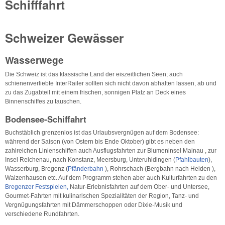
Schifffahrt
Schweizer Gewässer
Wasserwege
Die Schweiz ist das klassische Land der eiszeitlichen Seen; auch
schienenverliebte InterRailer sollten sich nicht davon abhalten lassen, ab und
zu das Zugabteil mit einem frischen, sonnigen Platz an Deck eines
Binnenschiffes zu tauschen.
Bodensee-Schiffahrt
Buchstäblich grenzenlos ist das Urlaubsvergnügen auf dem Bodensee:
während der Saison (von Ostern bis Ende Oktober) gibt es neben den
zahlreichen Linienschiffen auch Ausflugsfahrten zur Blumeninsel Mainau , zur
Insel Reichenau, nach Konstanz, Meersburg, Unteruhldingen (
Pfahlbauten
),
Wasserburg, Bregenz (
Pfänderbahn
), Rohrschach (Bergbahn nach Heiden ),
Walzenhausen etc. Auf dem Programm stehen aber auch Kulturfahrten zu den
Bregenzer Festspielen,
Natur-Erlebnisfahrten auf dem Ober- und Untersee,
Gourmet-Fahrten mit kulinarischen Spezialitäten der Region, Tanz- und
Vergnügungsfahrten mit Dämmerschoppen oder Dixie-Musik und
verschiedene Rundfahrten.