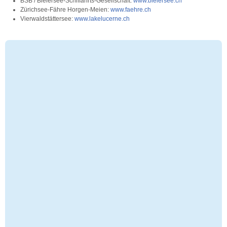
BSB / Bielersee-Schiffahrts-Gesellschaft:
www.bielersee.ch
Zürichsee-Fähre Horgen-Meien:
www.faehre.ch
Vierwaldstättersee:
www.lakelucerne.ch