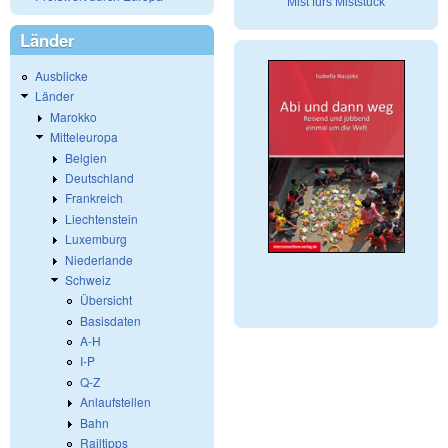
Mist fürs Miststück
Länder
Ausblicke
Länder
Marokko
Mitteleuropa
Belgien
Deutschland
Frankreich
Liechtenstein
Luxemburg
Niederlande
Schweiz
Übersicht
Basisdaten
A-H
I-P
Q-Z
Anlaufstellen
Bahn
Railtipps