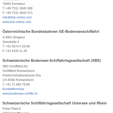
78462 Konstanz
T. +49 7531 3640 389
F. +49 7531 3640 373
info@bsb-online.com
www.bsb-online.com
Österreichische Bundesbahnen GE-Bodenseeschiffahrt
A-6901 Bregenz
Seestraße 4
T. +43 5574 4 28 68
F. +43 4434 11 28
Schweizerische Bodensee-Schiffahrtsgesellschaft (SBS)
SBS Schifffahrt AG
Schifffahrt Romanshorn
Friedrichshafnerstrasse 55a
CH-8590 Romanshorn
T. +41 71 466 78 88
Kontaktformular
www.bodensee-schiffe.ch
Schweizerische Schiffahrtsgesellschaft Untersee und Rhein
Freier Platz 8