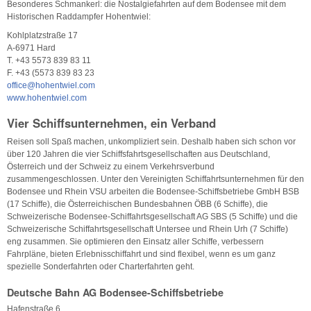
Besonderes Schmankerl: die Nostalgiefahrten auf dem Bodensee mit dem
Historischen Raddampfer Hohentwiel:
Kohlplatzstraße 17
A-6971 Hard
T. +43 5573 839 83 11
F. +43 (5573 839 83 23
office@hohentwiel.com
www.hohentwiel.com
Vier Schiffsunternehmen, ein Verband
Reisen soll Spaß machen, unkompliziert sein. Deshalb haben sich schon vor
über 120 Jahren die vier Schiffsfahrtsgesellschaften aus Deutschland,
Österreich und der Schweiz zu einem Verkehrsverbund
zusammengeschlossen. Unter den Vereinigten Schiffahrtsunternehmen für den
Bodensee und Rhein VSU arbeiten die Bodensee-Schiffsbetriebe GmbH BSB
(17 Schiffe), die Österreichischen Bundesbahnen ÖBB (6 Schiffe), die
Schweizerische Bodensee-Schiffahrtsgesellschaft AG SBS (5 Schiffe) und die
Schweizerische Schiffahrtsgesellschaft Untersee und Rhein Urh (7 Schiffe)
eng zusammen. Sie optimieren den Einsatz aller Schiffe, verbessern
Fahrpläne, bieten Erlebnisschiffahrt und sind flexibel, wenn es um ganz
spezielle Sonderfahrten oder Charterfahrten geht.
Deutsche Bahn AG Bodensee-Schiffsbetriebe
Hafenstraße 6