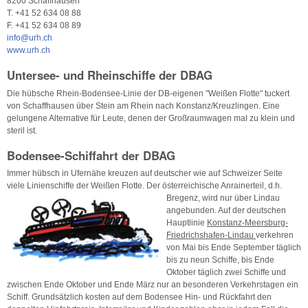
8200 Schaffhausen
T. +41 52 634 08 88
F. +41 52 634 08 89
info@urh.ch
www.urh.ch
Untersee- und Rheinschiffe der DBAG
Die hübsche Rhein-Bodensee-Linie der DB-eigenen "Weißen Flotte" tuckert
von Schaffhausen über Stein am Rhein nach Konstanz/Kreuzlingen. Eine
gelungene Alternative für Leute, denen der Großraumwagen mal zu klein und
steril ist.
Bodensee-Schiffahrt der DBAG
Immer hübsch in Ufernähe kreuzen auf deutscher wie auf Schweizer Seite
viele Linienschiffe der Weißen Flotte. Der österreichische Anrainerteil, d.h.
Bregenz, wird nur über Lindau
angebunden. Auf der deutschen
Hauptlinie
Konstanz-Meersburg-
Friedrichshafen-Lindau
verkehren
von Mai bis Ende September täglich
bis zu neun Schiffe, bis Ende
Oktober täglich zwei Schiffe und
zwischen Ende Oktober und Ende März nur an besonderen Verkehrstagen ein
Schiff. Grundsätzlich kosten auf dem Bodensee Hin- und Rückfahrt den