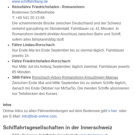
www.schiffahrtlang.de
Reisefähre Friedrichshafen - Romanshorn
Bodensee-Schiffsbetriebe
T. +49 541 20 13 89
Die schwimmende Brücke zwischen Deutschland und der Schweiz
verkehrt ganzjährig im Stundentakt. Fahrtdauer ca. 41 Minuten. In
Romanshorn besteht direkter Anschluss zwischen Bahn und Schiff,
sofern alles fahrplanmäßig läuft.
Fähre Lindau-Rorschach
Nur Ende Mai bis Ende September bis zu viermal täglich. Fahrtdauer
jeweils 1h.
Fähre Friedrichshafen-Rorschach
Nur Mitte Juli bis Anfang September, täglich zweimal. Fahrtdauer jeweils
85 Minuten.
SBB-Fähre
Rorschach-Arbon-Romanshorn-Kreuzlingen-Mainau
Zwischen Ende Mai und Mitte September bis zu sieben Schiffe täglich,
danach bis Ende Oktober nur Mi/Sa/So. Die meisten Schiffe absolvieren
nur Teilstrecken des Kurses.
Infos
Online-Infos zu allen Fährverbindungen auf dem Bodensee gibt´s
hier
oder
per E-Mail:
info@bsb-online.com
.
Schiffahrtsgesellschaften in der Innerschweiz