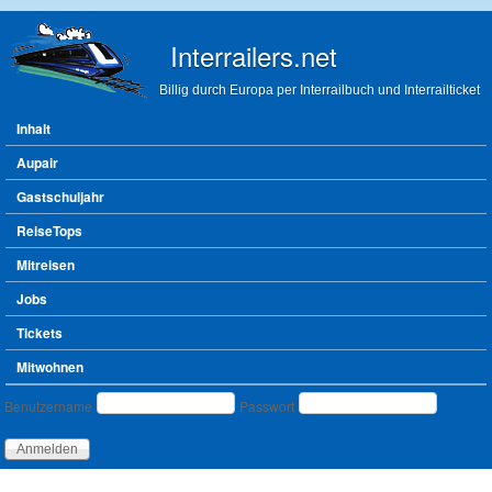
Direkt zum Inhalt
Interrailers.net
Billig durch Europa per Interrailbuch und Interrailticket
Hauptmenü
Inhalt
Aupair
Gastschuljahr
ReiseTops
Mitreisen
Jobs
Tickets
Mitwohnen
Benutzeranmeldung
Benutzername
Passwort