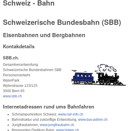
Schweiz - Bahn
Schweizerische Bundesbahn (SBB)
Eisenbahnen und Bergbahnen
Kontakdetails
SBB.ch.
Gesamtverantwortung:
Schweizerische Bundesbahnen SBB
Personenverkehr
WylerPark
Wylerstrasse 123/125
3000 Bern 65
www.sbb.ch
Internetadressen rund ums Bahnfahren
Schmalspurlexikon Schweiz,
www.rail-info.ch
Bahnstruktur und zukünftige Entwicklung,
www.bav.admin.ch
Jungfraubahnen,
www.jungfraubahn.ch
Bremgarten-Dietikon-Bahn,
www.bdwm.ch