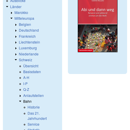
Ausblicke
Länder
Marokko
Mitteleuropa
Belgien
Deutschland
Frankreich
Liechtenstein
Luxemburg
Niederlande
Schweiz
Übersicht
Basisdaten
A-H
I-P
Q-Z
Anlaufstellen
Bahn
Historie
Das 21.
Jahrhundert
Service
Statistik