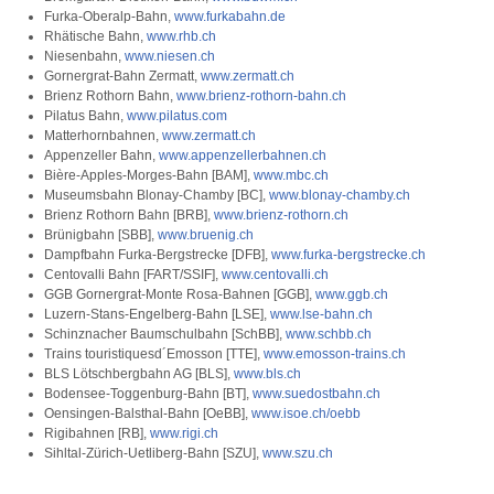
Furka-Oberalp-Bahn,
www.furkabahn.de
Rhätische Bahn,
www.rhb.ch
Niesenbahn,
www.niesen.ch
Gornergrat-Bahn Zermatt,
www.zermatt.ch
Brienz Rothorn Bahn,
www.brienz-rothorn-bahn.ch
Pilatus Bahn,
www.pilatus.com
Matterhornbahnen,
www.zermatt.ch
Appenzeller Bahn,
www.appenzellerbahnen.ch
Bière-Apples-Morges-Bahn [BAM],
www.mbc.ch
Museumsbahn Blonay-Chamby [BC],
www.blonay-chamby.ch
Brienz Rothorn Bahn [BRB],
www.brienz-rothorn.ch
Brünigbahn [SBB],
www.bruenig.ch
Dampfbahn Furka-Bergstrecke [DFB],
www.furka-bergstrecke.ch
Centovalli Bahn [FART/SSIF],
www.centovalli.ch
GGB Gornergrat-Monte Rosa-Bahnen [GGB],
www.ggb.ch
Luzern-Stans-Engelberg-Bahn [LSE],
www.lse-bahn.ch
Schinznacher Baumschulbahn [SchBB],
www.schbb.ch
Trains touristiquesd´Emosson [TTE],
www.emosson-trains.ch
BLS Lötschbergbahn AG [BLS],
www.bls.ch
Bodensee-Toggenburg-Bahn [BT],
www.suedostbahn.ch
Oensingen-Balsthal-Bahn [OeBB],
www.isoe.ch/oebb
Rigibahnen [RB],
www.rigi.ch
Sihltal-Zürich-Uetliberg-Bahn [SZU],
www.szu.ch