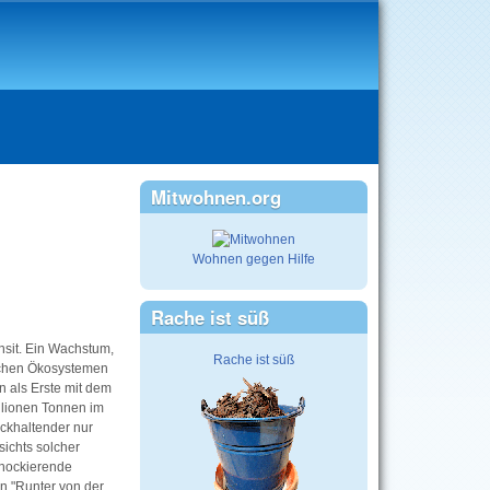
Mitwohnen.org
Wohnen gegen Hilfe
Rache ist süß
sit. Ein Wachstum,
Rache ist süß
lichen Ökosystemen
n als Erste mit dem
llionen Tonnen im
ckhaltender nur
sichts solcher
chockierende
in "Runter von der