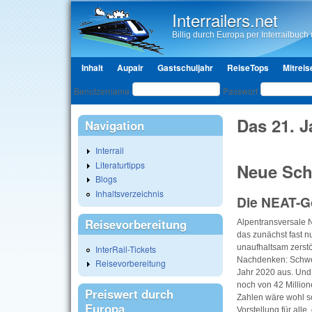
Interrailers.net
Billig durch Europa per Interrailbuch u
Hauptmenü
Inhalt
Aupair
Gastschuljahr
ReiseTops
Mitreis
Benutzeranmeldung
Benutzername
Passwort
Das 21. 
Navigation
Interrail
Literaturtipps
Neue Sch
Blogs
Inhaltsverzeichnis
Die NEAT-Go
Reisevorbereitung
Alpentransversale 
das zunächst fast n
unaufhaltsam zerstör
InterRail-Tickets
Nachdenken: Schwei
Reisevorbereitung
Jahr 2020 aus. Und 
noch von 42 Million
Preiswert durch
Zahlen wäre wohl s
Europa
Vorstellung für alle