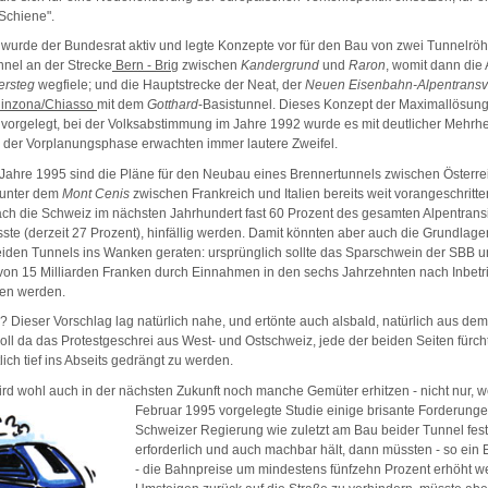
 Schiene".
n wurde der Bundesrat aktiv und legte Konzepte vor für den Bau von zwei Tunnelrö
nnel an der Strecke
Bern - Brig
zwischen
Kandergrund
und
Raron
, womit dann die
ersteg
wegfiele; und die Hauptstrecke der Neat, der
Neuen Eisenbahn-Alpentransv
llinzona/Chiasso
mit dem
Gotthard
-Basistunnel. Dieses Konzept der Maximallösun
vorgelegt, bei der Volksabstimmung im Jahre 1992 wurde es mit deutlicher Mehrhe
n der Vorplanungsphase erwachten immer lautere Zweifel.
Jahre 1995 sind die Pläne für den Neubau eines Brennertunnels zwischen Österrei
 unter dem
Mont Cenis
zwischen Frankreich und Italien bereits weit vorangeschritte
ach die Schweiz im nächsten Jahrhundert fast 60 Prozent des gesamten Alpentransi
te (derzeit 27 Prozent), hinfällig werden. Damit könnten aber auch die Grundlagen
eiden Tunnels ins Wanken geraten: ursprünglich sollte das Sparschwein der SBB u
von 15 Milliarden Franken durch Einnahmen in den sechs Jahrzehnten nach Inbet
en werden.
 Dieser Vorschlag lag natürlich nahe, und ertönte auch alsbald, natürlich aus de
ll da das Protestgeschrei aus West- und Ostschweiz, jede der beiden Seiten fürch
lich tief ins Abseits gedrängt zu werden.
rd wohl auch in der nächsten Zukunft noch manche Gemüter erhitzen - nicht nur, we
Februar 1995 vorgelegte Studie einige brisante Forderung
Schweizer Regierung wie zuletzt am Bau beider Tunnel festhä
erforderlich und auch machbar hält, dann müssten - so ein 
- die Bahnpreise um mindestens fünfzehn Prozent erhöht 