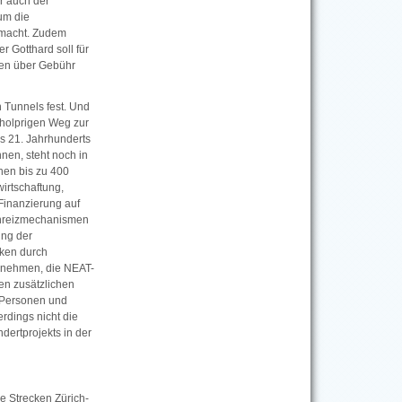
r auch der
um die
h macht. Zudem
 Gotthard soll für
ken über Gebühr
 Tunnels fest. Und
 holprigen Weg zur
s 21. Jahrhunderts
nen, steht noch in
hen bis zu 400
irtschaftung,
 Finanzierung auf
 Anreizmechanismen
ung der
iken durch
ernehmen, die NEAT-
nen zusätzlichen
e Personen und
rdings nicht die
dertprojekts in der
ie Strecken Zürich-