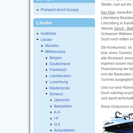
Straße, rauf auf die
Preiswert durch Europa
Der Plan
: daraufhi
Lötschberg
-Basistu
Länder
Lötschberg
in
Kand
Strecke
Zürich - Be
Ausblicke
Schweizer Wählern 
Länder
Doch noch mitten i
Marokko
Die Konkurrenz: im 
Mitteleuropa
bzw. eines Tunnels
Belgien
alte Richtwert, won
Deutschland
ergehen lassen müss
Finanzierung der b
Frankreich
und die Baukosten 
Liechtenstein
Tunnels ausgeglich
Luxemburg
Niederlande
Und nur eine Röhre?
Doch mächtig erscho
Schweiz
und damit wirtschaft
Übersicht
Basisdaten
Diese Diskussion wi
A-H
I-P
Q-Z
Anlaufstellen