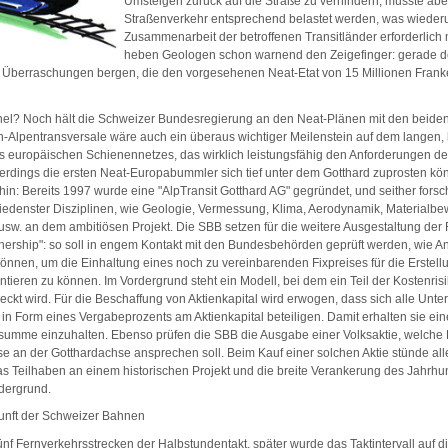
Umsteigen zurück auf die Straße zu verhindern, müsste abe
Straßenverkehr entsprechend belastet werden, was wieder
Zusammenarbeit der betroffenen Transitländer erforderlic
heben Geologen schon warnend den Zeigefinger: gerade der
 Überraschungen bergen, die den vorgesehenen Neat-Etat von 15 Millionen Fran
el? Noch hält die Schweizer Bundesregierung an den Neat-Plänen mit den beiden
-Alpentransversale wäre auch ein überaus wichtiger Meilenstein auf dem langen,
s europäischen Schienennetzes, das wirklich leistungsfähig den Anforderungen de
lerdings die ersten Neat-Europabummler sich tief unter dem Gotthard zuprosten kön
in: Bereits 1997 wurde eine "AlpTransit Gotthard AG" gegründet, und seither forsc
iedenster Disziplinen, wie Geologie, Vermessung, Klima, Aerodynamik, Materialbew
 usw. an dem ambitiösen Projekt. Die SBB setzen für die weitere Ausgestaltung der
rtnership": so soll in engem Kontakt mit den Bundesbehörden geprüft werden, wie
nnen, um die Einhaltung eines noch zu vereinbarenden Fixpreises für die Erstell
tieren zu können. Im Vordergrund steht ein Modell, bei dem ein Teil der Kostenris
eckt wird. Für die Beschaffung von Aktienkapital wird erwogen, dass sich alle Unt
 in Form eines Vergabeprozents am Aktienkapital beteiligen. Damit erhalten sie ei
gssumme einzuhalten. Ebenso prüfen die SBB die Ausgabe einer Volksaktie, welch
se an der Gotthardachse ansprechen soll. Beim Kauf einer solchen Aktie stünde alle
s Teilhaben an einem historischen Projekt und die breite Verankerung des Jahrhun
dergrund.
unft der Schweizer Bahnen
fünf Fernverkehrsstrecken der Halbstundentakt, später wurde das Taktintervall auf d