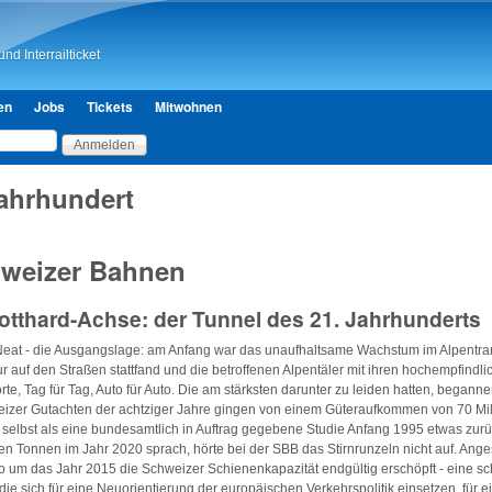
Direkt zum Inhalt
nd Interrailticket
en
Jobs
Tickets
Mitwohnen
Jahrhundert
weizer Bahnen
tthard-Achse: der Tunnel des 21. Jahrhunderts
Neat - die Ausgangslage: am Anfang war das unaufhaltsame Wachstum im Alpentran
ur auf den Straßen stattfand und die betroffenen Alpentäler mit ihren hochempfind
te, Tag für Tag, Auto für Auto. Die am stärksten darunter zu leiden hatten, beganne
zer Gutachten der achtziger Jahre gingen von einem Güteraufkommen von 70 Mi
selbst als eine bundesamtlich in Auftrag gegebene Studie Anfang 1995 etwas zurü
en Tonnen im Jahr 2020 sprach, hörte bei der SBB das Stirnrunzeln nicht auf. Ange
o um das Jahr 2015 die Schweizer Schienenkapazität endgültig erschöpft - eine s
, die sich für eine Neuorientierung der europäischen Verkehrspolitik einsetzen, für e