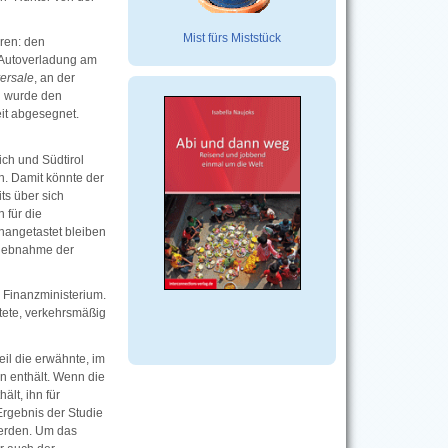
Mist fürs Miststück
hren: den
 Autoverladung am
ersale
, an der
g wurde den
it abgesegnet.
ch und Südtirol
n. Damit könnte der
ts über sich
 für die
nangetastet bleiben
riebnahme der
m Finanzministerium.
tete, verkehrsmäßig
il die erwähnte, im
en
enthält. Wenn die
lt, ihn für
Ergebnis der Studie
werden. Um das