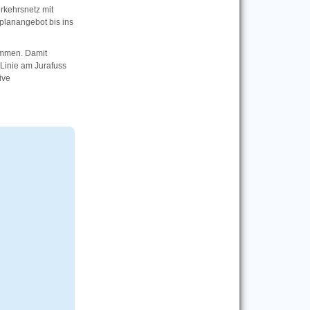
erkehrsnetz mit
planangebot bis ins
ommen. Damit
Linie am Jurafuss
ive