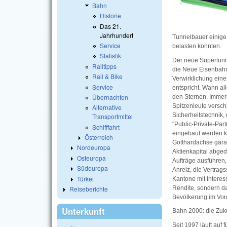
Bahn
Historie
Das 21.
Jahrhundert
Tunnelbauer einige
Service
belasten könnten.
Statistik
Der neue Supertunn
Railtipps
die Neue Eisenbahn
Rail & Bike
Verwirklichung eine
Service
entspricht. Wann al
Übernachten
den Sternen. Immerh
Spitzenleute versch
Alternative
Sicherheitstechnik,
Transportmittel
"Public-Private-Pa
Schifffahrt
eingebaut werden kö
Österreich
Gotthardachse garan
Nordeuropa
Aktienkapital abged
Osteuropa
Aufträge ausführen,
Südeuropa
Anreiz, die Vertra
Türkei
Kantone mit Interes
Rendite, sondern da
Reiseberichte
Bevölkerung im Vor
Unterkunft
Bahn 2000: die Zuk
Seit 1997 läuft auf 