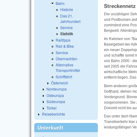
Bahn
Streckennetz
Historie
Die unzähligen Seh
Das 21.
und Postbussen jed
Jahrhundert
zumindest eine Post
Service
Bergwelt. Allerdings 
Statistik
Im Rahmen von "Bah
Railtipps
Baselgebiet der Adl
Rail & Bike
ein neuer Doppelspu
Service
und schaffte somit 
Übernachten
von Bahn 2000 - di
Alternative
seit 2005 die Fahrz
Transportmittel
wirtschaftliche Me
Schifffahrt
entfernt liegen. Das
Österreich
Beim anderen groß
Nordeuropa
Gotthard, stehen m
Osteuropa
Vordergrund. Binne
Südeuropa
vorgenommen. Sie z
Türkei
Dolomit nicht bis au
Reiseberichte
Das unter dem Na
Transitverkehr kla
Unterkunft
leistungsfähigen V