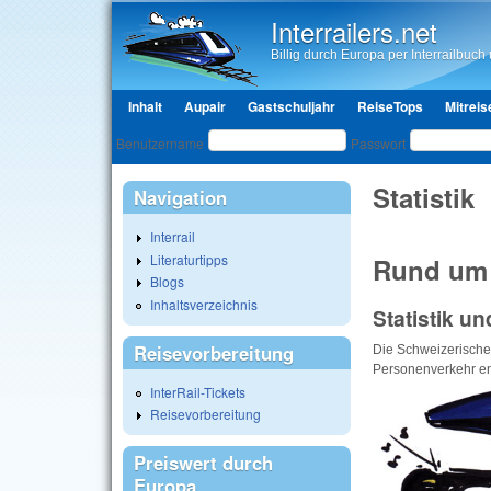
Interrailers.net
Billig durch Europa per Interrailbuch u
Hauptmenü
Inhalt
Aupair
Gastschuljahr
ReiseTops
Mitreis
Benutzeranmeldung
Benutzername
Passwort
Statistik
Navigation
Interrail
Literaturtipps
Rund um 
Blogs
Inhaltsverzeichnis
Statistik u
Reisevorbereitung
Die Schweizerische
Personenverkehr ent
InterRail-Tickets
Reisevorbereitung
Preiswert durch
Europa