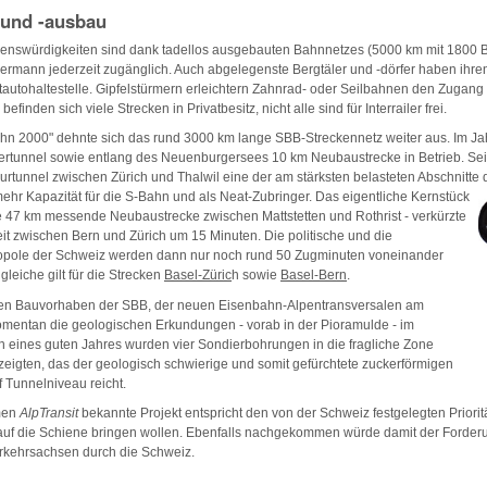
 und -ausbau
enswürdigkeiten sind dank tadellos ausgebauten Bahnnetzes (5000 km mit 1800 B
ermann jederzeit zugänglich. Auch abgelegenste Bergtäler und -dörfer haben ihre
autohaltestelle. Gipfelstürmern erleichtern Zahnrad- oder Seilbahnen den Zugang i
befinden sich viele Strecken in Privatbesitz, nicht alle sind für Interrailer frei.
n 2000" dehnte sich das rund 3000 km lange SBB-Streckennetz weiter aus. Im J
ertunnel sowie entlang des Neuenburgersees 10 km Neubaustrecke in Betrieb. Seit
rtunnel zwischen Zürich und Thalwil eine der am stärksten belasteten Abschnitte
mehr Kapazität für die S-Bahn und als Neat-Zubringer. Das eigentliche Kernstück
e 47 km messende Neubaustrecke zwischen Mattstetten und Rothrist - verkürzte
eit zwischen Bern und Zürich um 15 Minuten. Die politische und die
tropole der Schweiz werden dann nur noch rund 50 Zugminuten voneinander
 gleiche gilt für die Strecken
Basel-Züric
h sowie
Basel-Bern
.
en Bauvorhaben der SBB, der neuen Eisenbahn-Alpentransversalen am
omentan die geologischen Erkundungen - vorab in der Pioramulde - im
n eines guten Jahres wurden vier Sondierbohrungen in die fragliche Zone
eigten, das der geologisch schwierige und somit gefürchtete zuckerförmigen
f Tunnelniveau reicht.
men
AlpTransit
bekannte Projekt entspricht den von der Schweiz festgelegten Priorit
r auf die Schiene bringen wollen. Ebenfalls nachgekommen würde damit der Forde
erkehrsachsen durch die Schweiz.