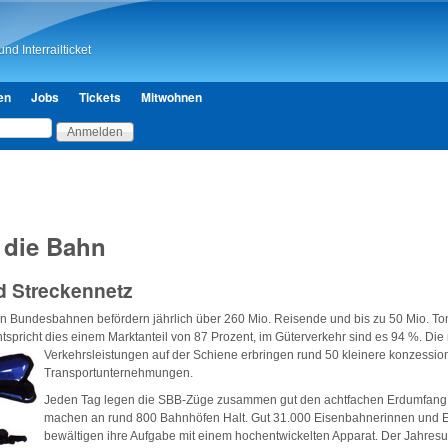
Direkt zum Inhalt
nd Interrailticket
en
Jobs
Tickets
Mitwohnen
die Bahn
nd Streckennetz
n Bundesbahnen befördern jährlich über 260 Mio. Reisende und bis zu 50 Mio. To
spricht dies einem Marktanteil von 87 Prozent, im Güterverkehr sind es 94 %. Die 
Verkehrsleistungen auf der Schiene erbringen
rund 50 kleinere konzession
Transportunternehmungen.
Jeden Tag legen die SBB-Züge zusammen gut den achtfachen Erdumfang
machen an rund 800 Bahnhöfen Halt. Gut 31.000 Eisenbahnerinnen und 
bewältigen ihre Aufgabe mit einem hochentwickelten Apparat. Der Jahresu