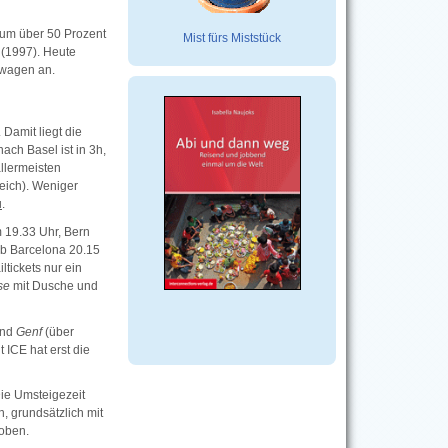
 um über 50 Prozent
Mist fürs Miststück
 (1997). Heute
rwagen an.
Damit liegt die
ch Basel ist in 3h,
llermeisten
eich). Weniger
u
.
m 19.33 Uhr, Bern
ab Barcelona 20.15
ltickets nur ein
se
mit Dusche und
und
Genf
(über
ICE hat erst die
Die Umsteigezeit
 grundsätzlich mit
toben.