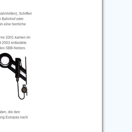
ahnhöfen), Schiffen
n Bahnhof oder
n eine herrliche
ahre 2001 kamen im
 2003 entlastete
des SBB-Netzes
äten, die den
rung Europas nach