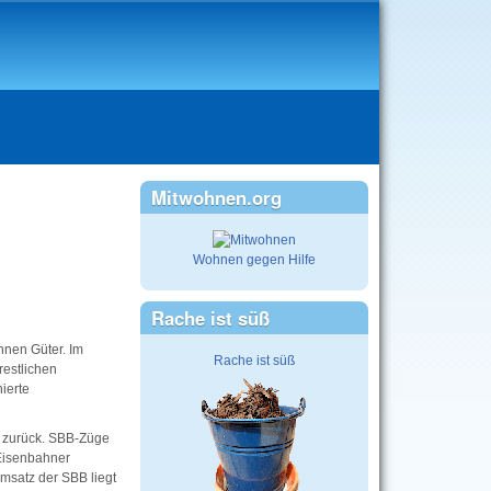
Mitwohnen.org
Wohnen gegen Hilfe
Rache ist süß
nnen Güter. Im
Rache ist süß
restlichen
ierte
 zurück. SBB-Züge
Eisenbahner
msatz der SBB liegt