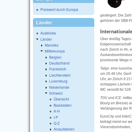
Preiswert durch Europa
gesteigert. Die Zah
gehören der SBB-Fl
Länder
Internationa
Ausblicke
Länder
Über dreißig Tages-
Eidgenossenschaft D
Marokko
nach Zürich in 4h, 
Mitteleuropa
Auslandsverbindunge
Belgien
prominente Wege n
Deutschland
Talgo
: eine luxuri
Frankreich
um 20.48 Uhr, Genf
Liechtenstein
Uhr, an Zürich 9.15 
Luxemburg
schlappes Lächeln ü
Niederlande
WC versüßt für 528 
Schweiz
TGV
und
ICE
: mitt
Übersicht
Bourg en Bresse
) 
Basisdaten
Verlängerung der Rh
A-H
EuroCity und InterC
I-P
beträgt meist nur 
Q-Z
Vierersitzeinheiten
Anlaufstellen