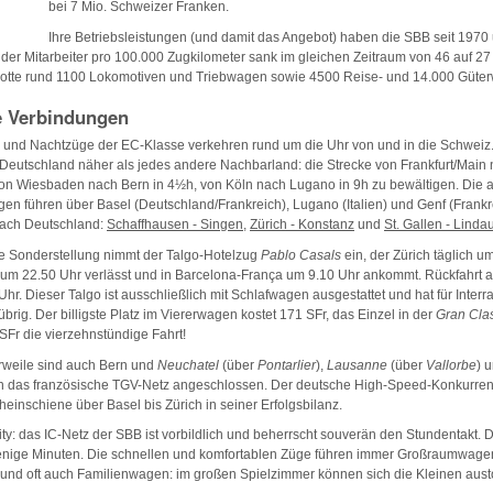
bei 7 Mio. Schweizer Franken.
Ihre Betriebsleistungen (und damit das Angebot) haben die SBB seit 1970
l der Mitarbeiter pro 100.000 Zugkilometer sank im gleichen Zeitraum von 46 auf 27
otte rund 1100 Lokomotiven und Triebwagen sowie 4500 Reise- und 14.000 Güte
le Verbindungen
 und Nachtzüge der EC-Klasse verkehren rund um die Uhr von und in die Schweiz. 
eutschland näher als jedes andere Nachbarland: die Strecke von Frankfurt/Main na
von Wiesbaden nach Bern in 4½h, von Köln nach Lugano in 9h zu bewältigen. Die a
n führen über Basel (Deutschland/Frankreich), Lugano (Italien) und Genf (Frankr
ach Deutschland:
Schaffhausen - Singen
,
Zürich - Konstanz
und
St. Gallen - Linda
öse Sonderstellung nimmt der Talgo-Hotelzug
Pablo Casals
ein, der Zürich täglich u
 um 22.50 Uhr verlässt und in Barcelona-França um 9.10 Uhr ankommt. Rückfahrt 
Uhr. Dieser Talgo ist ausschließlich mit Schlafwagen ausgestattet und hat für Interrai
brig. Der billigste Platz im Viererwagen kostet 171 SFr, das Einzel in der
Gran Cla
SFr die vierzehnstündige Fahrt!
lerweile sind auch Bern und
Neuchatel
(über
Pontarlier
),
Lausanne
(über
Vallorbe
) 
an das französische TGV-Netz angeschlossen. Der deutsche High-Speed-Konkurrent 
einschiene über Basel bis Zürich in seiner Erfolgsbilanz.
ity: das IC-Netz der SBB ist vorbildlich und beherrscht souverän den Stundentakt. 
wenige Minuten. Die schnellen und komfortablen Züge führen immer Großraumwagen,
, und oft auch Familienwagen: im großen Spielzimmer können sich die Kleinen aus