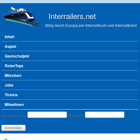
Direkt zum Inhalt
Interrailers.net
Billig durch Europa per Interrailbuch und Interrailticket
Hauptmenü
Inhalt
Aupair
Gastschuljahr
ReiseTops
Mitreisen
Jobs
Tickets
Mitwohnen
Benutzeranmeldung
Benutzername
Passwort