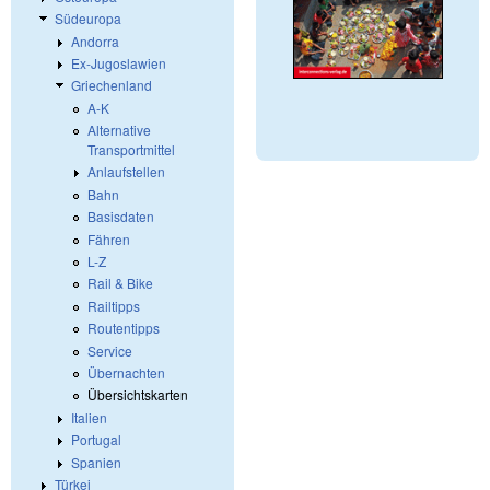
Südeuropa
Andorra
Ex-Jugoslawien
Griechenland
A-K
Alternative
Transportmittel
Anlaufstellen
Bahn
Basisdaten
Fähren
L-Z
Rail & Bike
Railtipps
Routentipps
Service
Übernachten
Übersichtskarten
Italien
Portugal
Spanien
Türkei