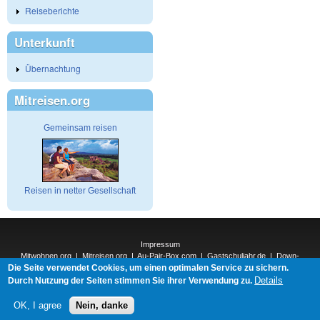
Reiseberichte
Unterkunft
Übernachtung
Mitreisen.org
Gemeinsam reisen
Reisen in netter Gesellschaft
Impressum
Mitwohnen.org
|
Mitreisen.org
|
Au-Pair-Box.com
|
Gastschuljahr.de
|
Down-
Die Seite verwendet Cookies, um einen optimalen Service zu sichern.
Under.org
|
Elderpair.com
|
Interconnections-Verlag.de
|
Natur-und-Umwelt.org
|
ReiseTops.com
|
Details
Durch Nutzung der Seiten stimmen Sie ihrer Verwendung zu.
Bewerben.com
|
Schenken.net
OK, I agree
Nein, danke