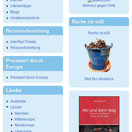
Literaturtipps
Wohnen gegen Hilfe
Blogs
Inhaltsverzeichnis
Rache ist süß
Reisevorbereitung
Rache ist süß
InterRail-Tickets
Reisevorbereitung
Preiswert durch
Europa
Preiswert durch Europa
Mist fürs Miststück
Länder
Ausblicke
Länder
Marokko
Mitteleuropa
Nordeuropa
Osteuropa