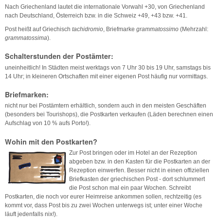
Nach Griechenland lautet die internationale Vorwahl +30, von Griechenland
nach Deutschland, Österreich bzw. in die Schweiz +49, +43 bzw. +41.
Post heißt auf Griechisch
tachidromio
, Briefmarke
grammatossimo
(Mehrzahl:
grammatossima
).
Schalterstunden der Postämter:
uneinheitlich! In Städten meist werktags von 7 Uhr 30 bis 19 Uhr, samstags bis
14 Uhr; in kleineren Ortschaften mit einer eigenen Post häufig nur vormittags.
Briefmarken:
nicht nur bei Postämtern erhältlich, sondern auch in den meisten Geschäften
(besonders bei Tourishops), die Postkarten verkaufen (Läden berechnen einen
Aufschlag von 10 % aufs Porto!).
Wohin mit den Postkarten?
Zur Post bringen oder im Hotel an der Rezeption
abgeben bzw. in den Kasten für die Postkarten an der
Rezeption einwerfen. Besser nicht in einen offiziellen
Briefkasten der griechischen Post - dort schlummert
die Post schon mal ein paar Wochen. Schreibt
Postkarten, die noch vor eurer Heimreise ankommen sollen, rechtzeitig (es
kommt vor, dass Post bis zu zwei Wochen unterwegs ist; unter einer Woche
läuft jedenfalls nix!).