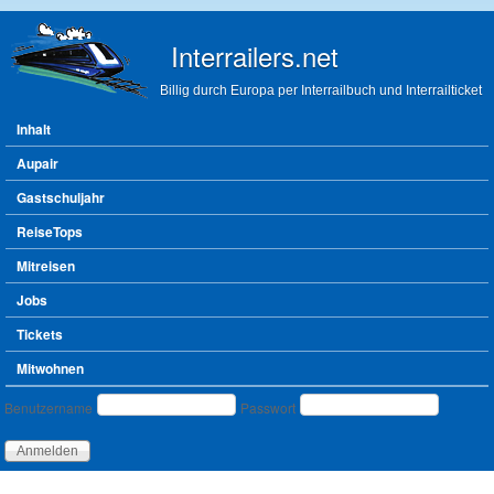
Direkt zum Inhalt
Interrailers.net
Billig durch Europa per Interrailbuch und Interrailticket
Hauptmenü
Inhalt
Aupair
Gastschuljahr
ReiseTops
Mitreisen
Jobs
Tickets
Mitwohnen
Benutzeranmeldung
Benutzername
Passwort