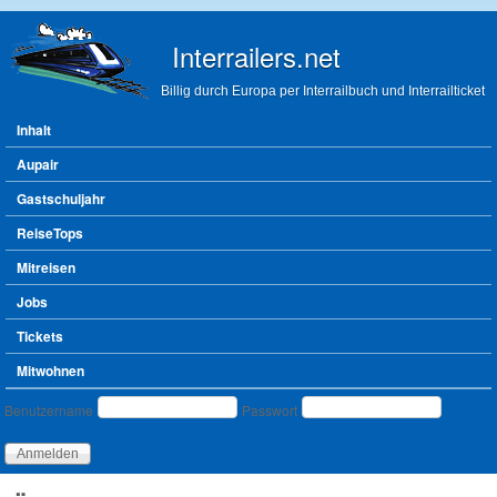
Direkt zum Inhalt
Interrailers.net
Billig durch Europa per Interrailbuch und Interrailticket
Hauptmenü
Inhalt
Aupair
Gastschuljahr
ReiseTops
Mitreisen
Jobs
Tickets
Mitwohnen
Benutzeranmeldung
Benutzername
Passwort