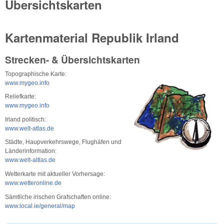
Übersichtskarten
Kartenmaterial Republik Irland
Strecken- & Übersichtskarten
Topographische Karte:
www.mygeo.info
Reliefkarte:
www.mygeo.info
Irland politisch:
www.welt-atlas.de
Städte, Haupverkehrswege, Flughäfen und
Länderinformation:
www.welt-altlas.de
Wetterkarte mit aktueller Vorhersage:
www.wetteronline.de
Sämtliche irischen Grafschaften online:
www.local.ie/general/map