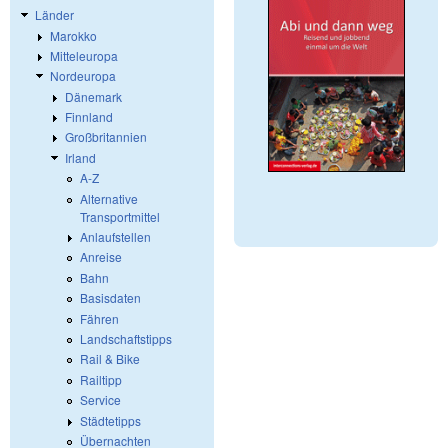
Länder
Marokko
Mitteleuropa
Nordeuropa
Dänemark
Finnland
Großbritannien
Irland
A-Z
Alternative
Transportmittel
Anlaufstellen
Anreise
Bahn
Basisdaten
Fähren
Landschaftstipps
Rail & Bike
Railtipp
Service
Städtetipps
Übernachten