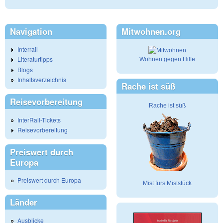
Navigation
Mitwohnen.org
Interrail
Literaturtipps
Wohnen gegen Hilfe
Blogs
Inhaltsverzeichnis
Rache ist süß
Reisevorbereitung
Rache ist süß
InterRail-Tickets
Reisevorbereitung
Preiswert durch
Europa
Preiswert durch Europa
Mist fürs Miststück
Länder
Ausblicke