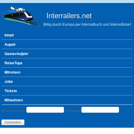
Direkt zum Inhalt
Interrailers.net
Billig durch Europa per Interrailbuch und Interrailticket
Hauptmenü
Inhalt
Aupair
Gastschuljahr
ReiseTops
Mitreisen
Jobs
Tickets
Mitwohnen
Benutzeranmeldung
Benutzername
Passwort