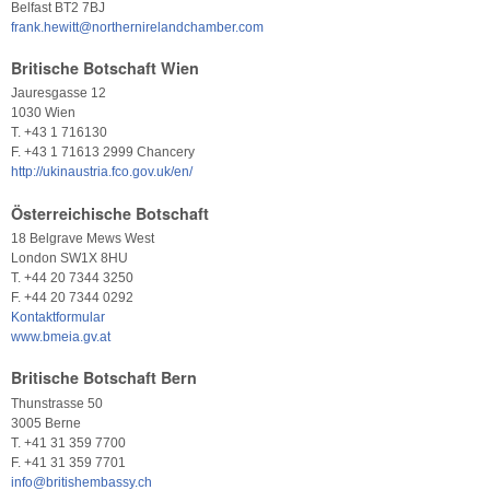
Belfast BT2 7BJ
frank.hewitt@northernirelandchamber.com
Britische Botschaft Wien
Jauresgasse 12
1030 Wien
T. +43 1 716130
F. +43 1 71613 2999 Chancery
http://ukinaustria.fco.gov.uk/en/
Österreichische Botschaft
18 Belgrave Mews West
London SW1X 8HU
T. +44 20 7344 3250
F. +44 20 7344 0292
Kontaktformular
www.bmeia.gv.at
Britische Botschaft Bern
Thunstrasse 50
3005 Berne
T. +41 31 359 7700
F. +41 31 359 7701
info@britishembassy.ch