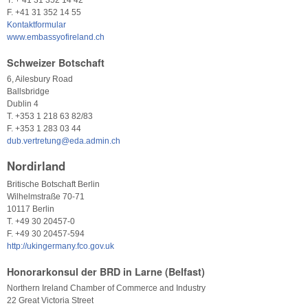
T. + 41 31 352 14 42
F. +41 31 352 14 55
Kontaktformular
www.embassyofireland.ch
Schweizer Botschaft
6, Ailesbury Road
Ballsbridge
Dublin 4
T. +353 1 218 63 82/83
F. +353 1 283 03 44
dub.vertretung@eda.admin.ch
Nordirland
Britische Botschaft Berlin
Wilhelmstraße 70-71
10117 Berlin
T. +49 30 20457-0
F. +49 30 20457-594
http://ukingermany.fco.gov.uk
Honorarkonsul der BRD in Larne (Belfast)
Northern Ireland Chamber of Commerce and Industry
22 Great Victoria Street