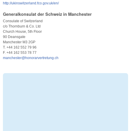
http://ukinswitzerland.fco.gov.uk/en/
Generalkonsulat der Schweiz in Manchester
Consulate of Switzerland
c/o Thornburn & Co. Ltd
Church House, 5th Floor
90 Deansgate
Manchester M3 2GP
T. +44 162 552 79 96
F. +44 162 553 78 77
manchester@honorarvertretung.ch