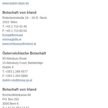
www.dublin.diplo.de
Botschaft von Irland
Rotenturmstraße 16 – 18 /5. Stock
1010 Wien
T: +43 1 715 42 46
F. +43 1 713 60 04
Kontaktformular
vienna@dfa.ie
www.embassyofireland.at
Österreichische Botschaft
93 Ailesbury Road
15 Ailesbury Court, Ballsbridge
Dublin 4
T. +353 1 269 4577
F. +353 1 283 0860
dublin-ob@bmaa.gv.at
Botschaft von Irland
Kirchenfeldstrasse 68
P.O. Box 262
3000 Bern 6