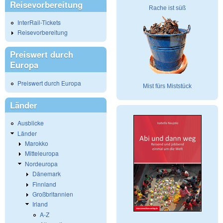
Reisevorbereitung
Rache ist süß
InterRail-Tickets
Reisevorbereitung
Preiswert durch
Europa
Preiswert durch Europa
Mist fürs Miststück
Länder
Ausblicke
Länder
Marokko
Mitteleuropa
Nordeuropa
Dänemark
Finnland
Großbritannien
Irland
A-Z