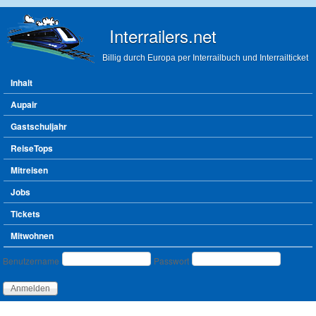
Direkt zum Inhalt
Interrailers.net
Billig durch Europa per Interrailbuch und Interrailticket
Hauptmenü
Inhalt
Aupair
Gastschuljahr
ReiseTops
Mitreisen
Jobs
Tickets
Mitwohnen
Benutzeranmeldung
Benutzername
Passwort