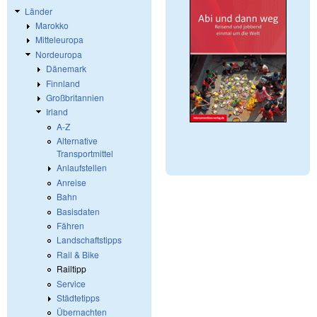
Länder
Marokko
Mitteleuropa
Nordeuropa
Dänemark
Finnland
Großbritannien
Irland
A-Z
Alternative
Transportmittel
Anlaufstellen
Anreise
Bahn
Basisdaten
Fähren
Landschaftstipps
Rail & Bike
Railtipp
Service
Städtetipps
Übernachten