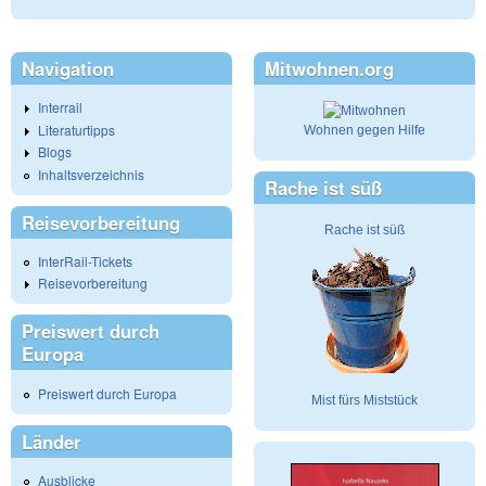
Navigation
Mitwohnen.org
Interrail
Literaturtipps
Wohnen gegen Hilfe
Blogs
Inhaltsverzeichnis
Rache ist süß
Reisevorbereitung
Rache ist süß
InterRail-Tickets
Reisevorbereitung
Preiswert durch
Europa
Preiswert durch Europa
Mist fürs Miststück
Länder
Ausblicke