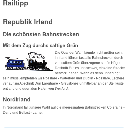
Railtipp
Republik Irland
Die schönsten Bahnstrecken
Mit dem Zug durchs saftige Grün
Die Qual der Wahl könnte nicht größer sein:
in Irland führen fast alle Bahnstrecken durch
von sattem Grün überzogene sanfte Hügel.
Deshalb fällt es uns schwer, einzelne Strecke
hervorzuheben. Wenn es denn unbedingt
sein muss, empfehlen wir
Rosslare - Waterford und Dublin - Rosslare
. Letztere
verläuft im Abschnitt
Dun Laoghaire - Greystones
unmittelbar an der Steilküste
entlang und quert den Hafen von
Wexford
.
Nordirland
In Nordirland fällt unsere Wahl auf die meeresnahen Bahnstrecken
Coleraine -
Derry
und
Belfast - Larne
.