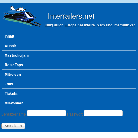
Direkt zum Inhalt
Interrailers.net
Billig durch Europa per Interrailbuch und Interrailticket
Hauptmenü
Inhalt
Aupair
Gastschuljahr
ReiseTops
Mitreisen
Jobs
Tickets
Mitwohnen
Benutzeranmeldung
Benutzername
Passwort