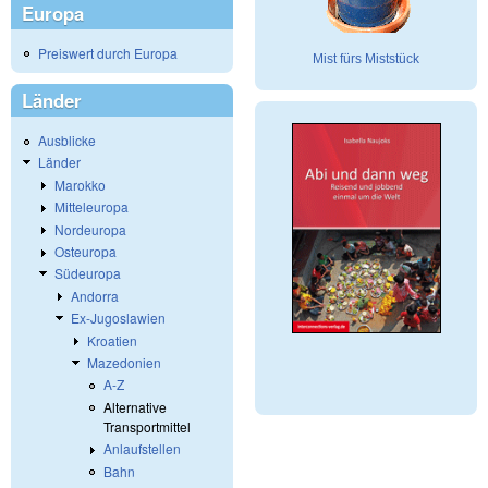
Europa
Preiswert durch Europa
Mist fürs Miststück
Länder
Ausblicke
Länder
Marokko
Mitteleuropa
Nordeuropa
Osteuropa
Südeuropa
Andorra
Ex-Jugoslawien
Kroatien
Mazedonien
A-Z
Alternative
Transportmittel
Anlaufstellen
Bahn