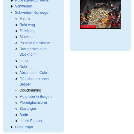
Schweden
Schweden-Norwegen
Malmø
Geld weg
Falköping
Stockholm
Pizza in Stockholm
Backpacker`s Inn
Stockholm
Lene
Oslo
Abschied in Oslo
Flåmsbanan nach
Bergen
Couchsurfing
Mutprobe in Bergen
Pfennigfuchserei
Stavanger
Bodø
Letzte Etappe
Südeuropa