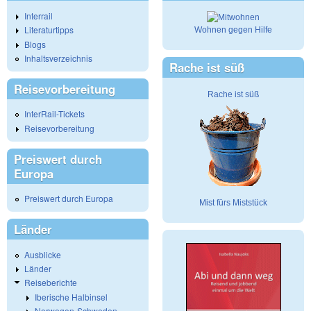
Interrail
Literaturtipps
Wohnen gegen Hilfe
Blogs
Inhaltsverzeichnis
Rache ist süß
Reisevorbereitung
Rache ist süß
InterRail-Tickets
Reisevorbereitung
Preiswert durch
Europa
Preiswert durch Europa
Mist fürs Miststück
Länder
Ausblicke
Länder
Reiseberichte
Iberische Halbinsel
Norwegen-Schweden