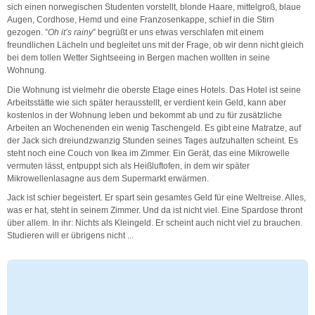
sich einen norwegischen Studenten vorstellt, blonde Haare, mittelgroß, blaue
Augen, Cordhose, Hemd und eine Franzosenkappe, schief in die Stirn
gezogen. ”
Oh it’s rainy
” begrüßt er uns etwas verschlafen mit einem
freundlichen Lächeln und begleitet uns mit der Frage, ob wir denn nicht gleich
bei dem tollen Wetter Sightseeing in Bergen machen wollten in seine
Wohnung.
Die Wohnung ist vielmehr die oberste Etage eines Hotels. Das Hotel ist seine
Arbeitsstätte wie sich später herausstellt, er verdient kein Geld, kann aber
kostenlos in der Wohnung leben und bekommt ab und zu für zusätzliche
Arbeiten an Wochenenden ein wenig Taschengeld. Es gibt eine Matratze, auf
der Jack sich dreiundzwanzig Stunden seines Tages aufzuhalten scheint. Es
steht noch eine Couch von Ikea im Zimmer. Ein Gerät, das eine Mikrowelle
vermuten lässt, entpuppt sich als Heißluftofen, in dem wir später
Mikrowellenlasagne aus dem Supermarkt erwärmen.
Jack ist schier begeistert. Er spart sein gesamtes Geld für eine Weltreise. Alles,
was er hat, steht in seinem Zimmer. Und da ist nicht viel. Eine Spardose thront
über allem. In ihr: Nichts als Kleingeld. Er scheint auch nicht viel zu brauchen.
Studieren will er übrigens nicht ...