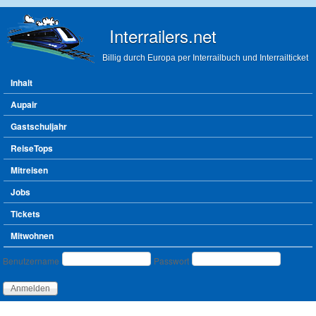
Direkt zum Inhalt
Interrailers.net
Billig durch Europa per Interrailbuch und Interrailticket
Hauptmenü
Inhalt
Aupair
Gastschuljahr
ReiseTops
Mitreisen
Jobs
Tickets
Mitwohnen
Benutzeranmeldung
Benutzername
Passwort