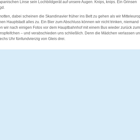
apanischen Linse sein Lochbildgerät auf unsere Augen. Knips, knips. Ein Grinsen
gd.
otten, dabei scheinen die Skandinavier früher ins Bett zu gehen als wir Mitteleur
hen Hauptstadt alles zu. Ein Bier zum Abschluss können wir nicht trinken, niemand 
en wir nach einigen Fotos vor dem Hauptbahnhof mit einem Bus wieder zurück zum 
nspfeifchen – und verabschieden uns schließlich. Denn die Mädchen verlassen uns
chs Uhr fünfundvierzig von Gleis drei.