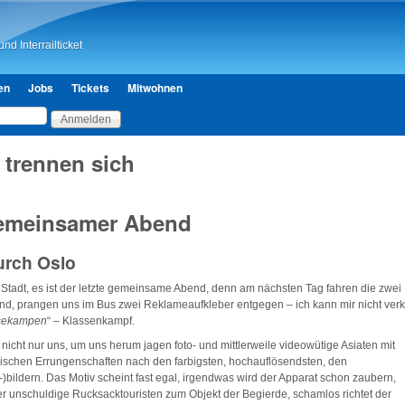
Direkt zum Inhalt
nd Interrailticket
en
Jobs
Tickets
Mitwohnen
 trennen sich
gemeinsamer Abend
urch Oslo
 Stadt, es ist der letzte gemeinsame Abend, denn am nächsten Tag fahren die zwe
d, prangen uns im Bus zwei Reklameaufkleber entgegen – ich kann mir nicht verkn
sekampen
“ – Klassenkampf.
 nicht nur uns, um uns herum jagen foto- und mittlerweile videowütige Asiaten mit
ischen Errungenschaften nach den farbigsten, hochauflösendsten, den
-)bildern. Das Motiv scheint fast egal, irgendwas wird der Apparat schon zaubern,
er unschuldige Rucksacktouristen zum Objekt der Begierde, schamlos richtet der