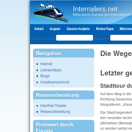
Interrailers.net
Billig durch Europa per Interrailbuch u
Hauptmenü
Inhalt
Aupair
Gastschuljahr
ReiseTops
Mitreis
Benutzeranmeldung
Benutzername
Passwort
Die Wege
Navigation
Interrail
Literaturtipps
Letzter 
Blogs
Inhaltsverzeichnis
Stadttour d
Reisevorbereitung
Auf dem Weg in die
Richtung Deutschlan
fotografieren. „
Klas
InterRail-Tickets
Reisevorbereitung
Die Stadt begeistert
den neuesten techn
Preiswert durch
ultimativen (Bewegt
so werden selbst vi
Europa