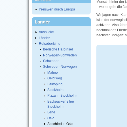
Mensch hinter der j
– weiter geht die Ja
Preiswert durch Europa
Wir jagen nach Klam
ist in der norwegisc
Länder
achtzehn. Also fahr
nochmal das Friede
Ausblicke
nächsten Morgen: se
Länder
Reiseberichte
Iberische Halbinsel
Norwegen-Schweden
Schweden
Schweden-Norwegen
Malmø
Geld weg
Falköping
Stockholm
Pizza in Stockholm
Backpacker`s Inn
Stockholm
Lene
Oslo
Abschied in Oslo