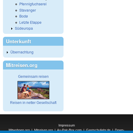
Pfennigfuchserei
Stavanger
Bodø
Letzte Etappe
Südeuropa
Unterkunft
Übernachtung
Mitreisen.org
Gemeinsam reisen
Reisen in netter Gesellschaft
Impressum
Mitwohnen.org
|
Mitreisen.org
|
Au-Pair-Box.com
|
Gastschuljahr.de
|
Down-