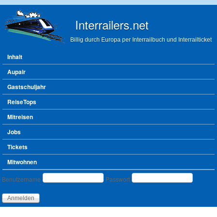
Direkt zum Inhalt
Interrailers.net
Billig durch Europa per Interrailbuch und Interrailticket
Hauptmenü
Inhalt
Aupair
Gastschuljahr
ReiseTops
Mitreisen
Jobs
Tickets
Mitwohnen
Benutzeranmeldung
Benutzername
Passwort