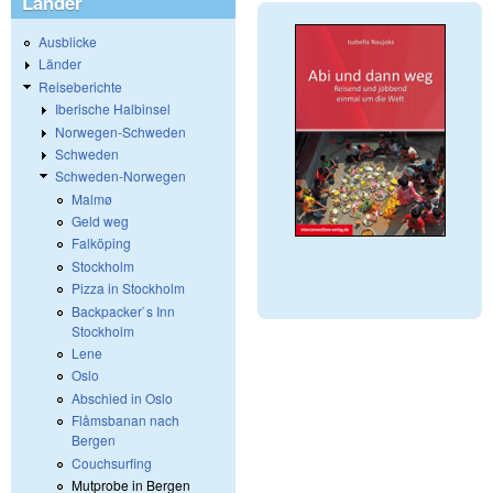
Länder
Ausblicke
Länder
Reiseberichte
Iberische Halbinsel
Norwegen-Schweden
Schweden
Schweden-Norwegen
Malmø
Geld weg
Falköping
Stockholm
Pizza in Stockholm
Backpacker`s Inn
Stockholm
Lene
Oslo
Abschied in Oslo
Flåmsbanan nach
Bergen
Couchsurfing
Mutprobe in Bergen