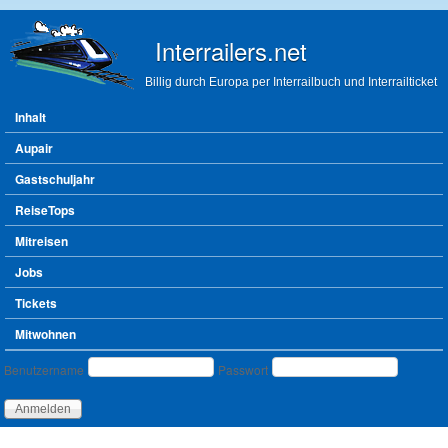
Direkt zum Inhalt
Interrailers.net
Billig durch Europa per Interrailbuch und Interrailticket
Hauptmenü
Inhalt
Aupair
Gastschuljahr
ReiseTops
Mitreisen
Jobs
Tickets
Mitwohnen
Benutzeranmeldung
Benutzername
Passwort