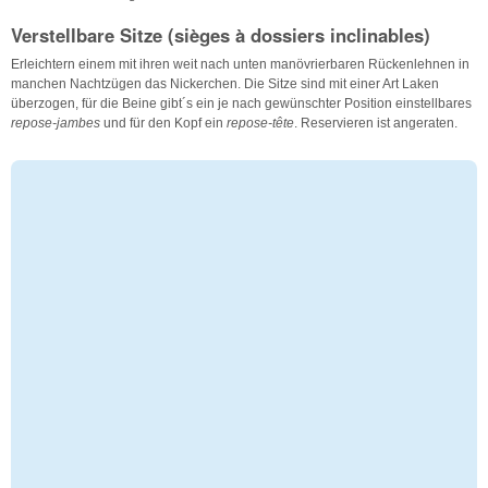
Verstellbare Sitze (sièges à dossiers inclinables)
Erleichtern einem mit ihren weit nach unten manövrierbaren Rückenlehnen in
manchen Nachtzügen das Nickerchen. Die Sitze sind mit einer Art Laken
überzogen, für die Beine gibt´s ein je nach gewünschter Position einstellbares
repose-jambes
und für den Kopf ein
repose-tête
. Reservieren ist angeraten.