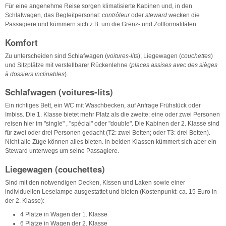
Für eine angenehme Reise sorgen klimatisierte Kabinen und, in den
Schlafwagen, das Begleitpersonal:
contrôleur
oder
steward
wecken die
Passagiere und kümmern sich z.B. um die Grenz- und Zollformalitäten.
Komfort
Zu unterscheiden sind Schlafwagen (
voitures-lits
), Liegewagen (
couchettes
)
und Sitzplätze mit verstellbarer Rückenlehne (
places assises avec des sièges
à dossiers inclinables
).
Schlafwagen (voitures-lits)
Ein richtiges Bett, ein WC mit Waschbecken, auf Anfrage Frühstück oder
Imbiss. Die 1. Klasse bietet mehr Platz als die zweite: eine oder zwei Personen
reisen hier im "single" , "spécial" oder "double". Die Kabinen der 2. Klasse sind
für zwei oder drei Personen gedacht (T2: zwei Betten; oder T3: drei Betten).
Nicht alle Züge können alles bieten. In beiden Klassen kümmert sich aber ein
Steward unterwegs um seine Passagiere.
Liegewagen (couchettes)
Sind mit den notwendigen Decken, Kissen und Laken sowie einer
individuellen Leselampe ausgestattet und bieten (Kostenpunkt: ca. 15 Euro in
der 2. Klasse):
4 Plätze in Wagen der 1. Klasse
6 Plätze in Wagen der 2. Klasse