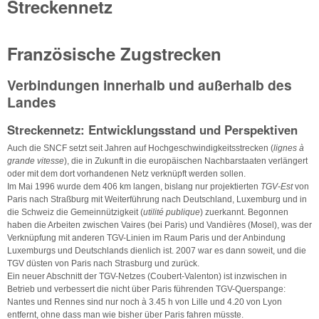
Streckennetz
Französische Zugstrecken
Verbindungen innerhalb und außerhalb des
Landes
Streckennetz: Entwicklungsstand und Perspektiven
Auch die SNCF setzt seit Jahren auf Hochgeschwindigkeitsstrecken (
lignes à
grande vitesse
), die in Zukunft in die europäischen Nachbarstaaten verlängert
oder mit dem dort vorhandenen Netz verknüpft werden sollen.
Im Mai 1996 wurde dem 406 km langen, bislang nur projektierten
TGV-Est
von
Paris nach Straßburg mit Weiterführung nach Deutschland, Luxemburg und in
die Schweiz die Gemeinnützigkeit (
utilité publique
) zuerkannt. Begonnen
haben die Arbeiten zwischen Vaires (bei Paris) und Vandières (Mosel), was der
Verknüpfung mit anderen TGV-Linien im Raum Paris und der Anbindung
Luxemburgs und Deutschlands dienlich ist. 2007 war es dann soweit, und die
TGV düsten von Paris nach Strasburg und zurück.
Ein neuer Abschnitt der TGV-Netzes (Coubert-Valenton) ist inzwischen in
Betrieb und verbessert die nicht über Paris führenden TGV-Querspange:
Nantes und Rennes sind nur noch à 3.45 h von Lille und 4.20 von Lyon
entfernt, ohne dass man wie bisher über Paris fahren müsste.