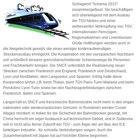
Schlagwort
"Schema 2015"
zusammengefasst. Sie beschäftigen
sich überwiegend mit dem Ausbau
der TGV-Netzes und einer
verbesserten Verknüpfung von TGV,
internationalen Fernzügen,
Regionalbahnen und Linienbussen.
Große Hoffnungen werden auch in
die Neigetechnik gesetzt, die einen weniger kostenaufwendigen
Streckenausbau ermöglicht. Die Kooperation mit den europäischen Nachbarn
soll schließlich bessere grenzüberschreitende Schienenwege für Personen-
und Frachtverkehr bringen. Die SNCF unterstützt die Realisierung neuer
Strecken zwischen Frankreich und England, Frankreich und Deutschland,
Lyon und Norditalien, dem Languedoc und Spanien. Erfolg hatte diese
Kooperation bisher z.B. beim Thalys, beim TGV Paris-Turin-Mailand und beim
Pendolino Lyon-Turin sowie bei den Nachtzugverbindungen zwischen
Frankreich, Italien und Spanien.
Längst hält es SNCF und französische Bahnindustrie nicht mehr in den engen
nationalen oder westeuropäischen Grenzen: in Rumänien werden Corail-
Wagen montiert, in Indien für die Sicherheit der Bahnstrecken gesorgt, mit
China herrscht ein reger Austausch auf technischem Gebiet, und in Südkorea
soll in nicht allzu ferner Zukunft der TGV - zum Ärger der am Bau des ICE
beteiligen Industrie - für schnelle Verbindungen sorgen. Auch die
Zusammenarbeit mit Japan hat auf höchster Ebene begonnen.