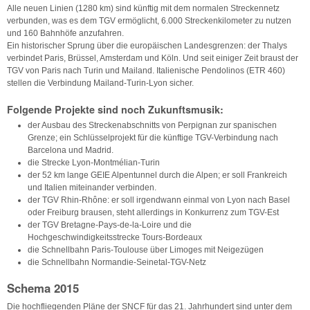
Alle neuen Linien (1280 km) sind künftig mit dem normalen Streckennetz
verbunden, was es dem TGV ermöglicht, 6.000 Streckenkilometer zu nutzen
und 160 Bahnhöfe anzufahren.
Ein historischer Sprung über die europäischen Landesgrenzen: der Thalys
verbindet Paris, Brüssel, Amsterdam und Köln. Und seit einiger Zeit braust der
TGV von Paris nach Turin und Mailand. Italienische Pendolinos (ETR 460)
stellen die Verbindung Mailand-Turin-Lyon sicher.
Folgende Projekte sind noch Zukunftsmusik:
der Ausbau des Streckenabschnitts von Perpignan zur spanischen
Grenze; ein Schlüsselprojekt für die künftige TGV-Verbindung nach
Barcelona und Madrid.
die Strecke Lyon-Montmélian-Turin
der 52 km lange GEIE Alpentunnel durch die Alpen; er soll Frankreich
und Italien miteinander verbinden.
der TGV Rhin-Rhône: er soll irgendwann einmal von Lyon nach Basel
oder Freiburg brausen, steht allerdings in Konkurrenz zum TGV-Est
der TGV Bretagne-Pays-de-la-Loire und die
Hochgeschwindigkeitsstrecke Tours-Bordeaux
die Schnellbahn Paris-Toulouse über Limoges mit Neigezügen
die Schnellbahn Normandie-Seinetal-TGV-Netz
Schema 2015
Die hochfliegenden Pläne der SNCF für das 21. Jahrhundert sind unter dem