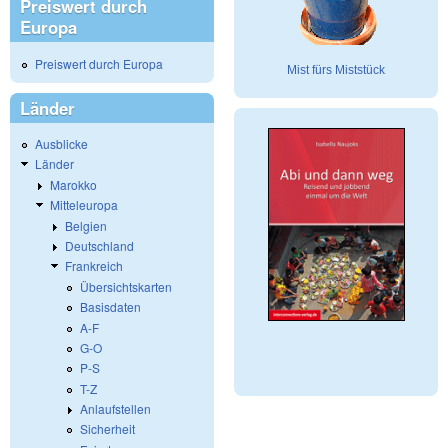
Preiswert durch
Europa
Preiswert durch Europa
Mist fürs Miststück
Länder
Ausblicke
Länder
Marokko
Mitteleuropa
Belgien
Deutschland
Frankreich
Übersichtskarten
Basisdaten
A-F
G-O
P-S
T-Z
Anlaufstellen
Sicherheit