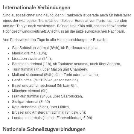
Internationale Verbindungen
Sind ausgezeichnet und häufig, denn Frankreich ist gerade auch für InterRailer
eines der wichtigsten Transitländer. Seit der Eurostar von Paris nach London
und der Thalys nach Amsterdam, Brüssel und Köln rollt, hat das französische
Hochgeschwindigkeitsnetz Anschluss an die mitteleuropäischen Nachbarn.
Von Paris verkehren Züge in alle Himmelsrichtungen, z.B. nach:
San Sebastian viermal (8½h), ab Bordeaux sechsmal,
Madrid dreimal (13h),
Lissabon zweimal (24h),
Barcelona dreimal (11h), ab Toulouse neunmal, auch über Andorra,
Turin fünfmal (7h), über Mâcon und Chambéry,
Mailand siebenmal (8½h), über Turin oder Lausanne,
Genf fünfmal (mit TGV 4h, ansonsten 6h),
Basel und Zürich sechsmal (5h bzw. 6h),
München viermal (9h),
Frankfurt fünfmal (3h50), über Saarbrücken,
Stuttgart viermal (3h40)
Köln siebenmal (5½h), über Lüttich,
Brüssel und Amsterdam achtmal (3h bzw. 6h);
London mehrmals (je nach Fährverbindung 6-9h).
Nationale Schnellzugverbindungen