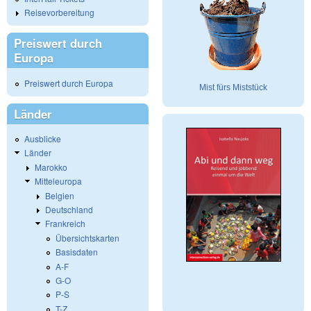
Reisevorbereitung
Preiswert durch
Europa
Preiswert durch Europa
Mist fürs Miststück
Länder
Ausblicke
Länder
Marokko
Mitteleuropa
Belgien
Deutschland
Frankreich
Übersichtskarten
Basisdaten
A-F
G-O
P-S
T-Z