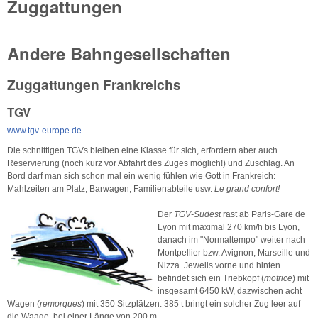
Zuggattungen
Andere Bahngesellschaften
Zuggattungen Frankreichs
TGV
www.tgv-europe.de
Die schnittigen TGVs bleiben eine Klasse für sich, erfordern aber auch
Reservierung (noch kurz vor Abfahrt des Zuges möglich!) und Zuschlag. An
Bord darf man sich schon mal ein wenig fühlen wie Gott in Frankreich:
Mahlzeiten am Platz, Barwagen, Familienabteile usw.
Le grand confort!
Der
TGV-Sudest
rast ab Paris-Gare de
Lyon mit maximal 270 km/h bis Lyon,
danach im "Normaltempo" weiter nach
Montpellier bzw. Avignon, Marseille und
Nizza. Jeweils vorne und hinten
befindet sich ein Triebkopf (
motrice
) mit
insgesamt 6450 kW, dazwischen acht
Wagen (
remorques
) mit 350 Sitzplätzen. 385 t bringt ein solcher Zug leer auf
die Waage, bei einer Länge von 200 m.