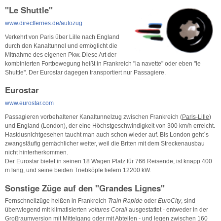
"Le Shuttle"
www.directferries.de/autozug
Verkehrt von Paris über Lille nach England
durch den Kanaltunnel und ermöglicht die
Mitnahme des eigenen Pkw. Diese Art der
kombinierten Fortbewegung heißt in Frankreich "la navette" oder eben "le
Shuttle". Der Eurostar dagegen transportiert nur Passagiere.
Eurostar
www.eurostar.com
Passagieren vorbehaltener Kanaltunnelzug zwischen Frankreich (
Paris-Lille
)
und England (London), der eine Höchstgeschwindigkeit von 300 km/h erreicht.
Hastdusnichtgesehen taucht man auch schon wieder auf. Bis London geht´s
zwangsläufig gemächlicher weiter, weil die Briten mit dem Streckenausbau
nicht hinterherkommen.
Der Eurostar bietet in seinen 18 Wagen Platz für 766 Reisende, ist knapp 400
m lang, und seine beiden Triebköpfe liefern 12200 kW.
Sonstige Züge auf den "Grandes Lignes"
Fernschnellzüge heißen in Frankreich
Train Rapide
oder
EuroCity
, sind
überwiegend mit klimatisierten
voitures Corail
ausgestattet - entweder in der
Großraumversion mit Mittelgang oder mit Abteilen - und legen zwischen 160