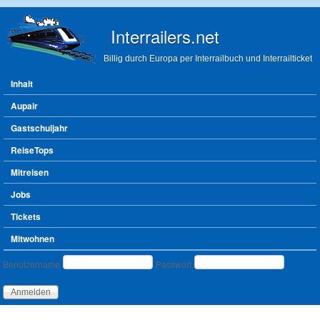
Direkt zum Inhalt
Interrailers.net
Billig durch Europa per Interrailbuch und Interrailticket
Hauptmenü
Inhalt
Aupair
Gastschuljahr
ReiseTops
Mitreisen
Jobs
Tickets
Mitwohnen
Benutzeranmeldung
Benutzername
Passwort