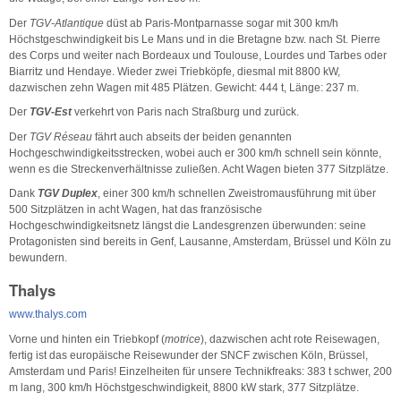
Der
TGV-Atlantique
düst ab Paris-Montparnasse sogar mit 300 km/h
Höchstgeschwindigkeit bis Le Mans und in die Bretagne bzw. nach St. Pierre
des Corps und weiter nach Bordeaux und Toulouse, Lourdes und Tarbes oder
Biarritz und Hendaye. Wieder zwei Triebköpfe, diesmal mit 8800 kW,
dazwischen zehn Wagen mit 485 Plätzen. Gewicht: 444 t, Länge: 237 m.
Der
TGV-Est
verkehrt von Paris nach Straßburg und zurück.
Der
TGV Réseau
fährt auch abseits der beiden genannten
Hochgeschwindigkeitsstrecken, wobei auch er 300 km/h schnell sein könnte,
wenn es die Streckenverhältnisse zuließen. Acht Wagen bieten 377 Sitzplätze.
Dank
TGV Duplex
, einer 300 km/h schnellen Zweistromausführung mit über
500 Sitzplätzen in acht Wagen, hat das französische
Hochgeschwindigkeitsnetz längst die Landesgrenzen überwunden: seine
Protagonisten sind bereits in Genf, Lausanne, Amsterdam, Brüssel und Köln zu
bewundern.
Thalys
www.thalys.com
Vorne und hinten ein Triebkopf (
motrice
), dazwischen acht rote Reisewagen,
fertig ist das europäische Reisewunder der SNCF zwischen Köln, Brüssel,
Amsterdam und Paris! Einzelheiten für unsere Technikfreaks: 383 t schwer, 200
m lang, 300 km/h Höchstgeschwindigkeit, 8800 kW stark, 377 Sitzplätze.