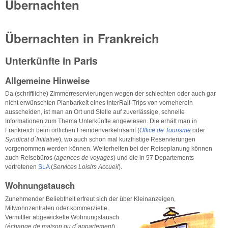
Übernachten
Übernachten in Frankreich
Unterkünfte in Paris
Allgemeine Hinweise
Da (schriftliche) Zimmerreservierungen wegen der schlechten oder auch gar
nicht erwünschten Planbarkeit eines InterRail-Trips von vorneherein
ausscheiden, ist man an Ort und Stelle auf zuverlässige, schnelle
Informationen zum Thema Unterkünfte angewiesen. Die erhält man in
Frankreich beim örtlichen Fremdenverkehrsamt (
Office de Tourisme
oder
Syndicat d´Initiative
), wo auch schon mal kurzfristige Reservierungen
vorgenommen werden können. Weiterhelfen bei der Reiseplanung können
auch Reisebüros (
agences de voyages
) und die in 57 Departements
vertretenen
SLA
(
Services Loisirs Accueil
).
Wohnungstausch
Zunehmender Beliebtheit erfreut sich der über Kleinanzeigen,
Mitwohnzentralen oder
kommerzielle
Vermittler abgewickelte Wohnungstausch
(
échange de maison ou d´appartement
).