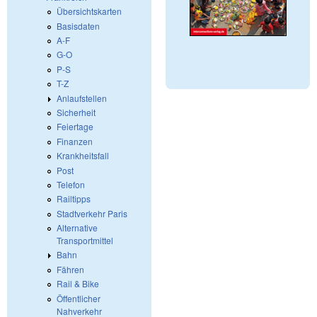
Übersichtskarten
Basisdaten
A-F
G-O
P-S
T-Z
Anlaufstellen
Sicherheit
Feiertage
Finanzen
Krankheitsfall
Post
Telefon
Railtipps
Stadtverkehr Paris
Alternative
Transportmittel
Bahn
Fähren
Rail & Bike
Öffentlicher
Nahverkehr