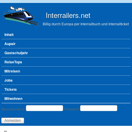
Direkt zum Inhalt
Interrailers.net
Billig durch Europa per Interrailbuch und Interrailticket
Hauptmenü
Inhalt
Aupair
Gastschuljahr
ReiseTops
Mitreisen
Jobs
Tickets
Mitwohnen
Benutzeranmeldung
Benutzername
Passwort