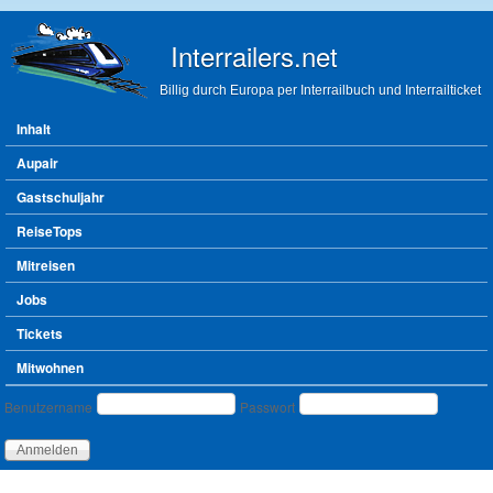
Direkt zum Inhalt
Interrailers.net
Billig durch Europa per Interrailbuch und Interrailticket
Hauptmenü
Inhalt
Aupair
Gastschuljahr
ReiseTops
Mitreisen
Jobs
Tickets
Mitwohnen
Benutzeranmeldung
Benutzername
Passwort