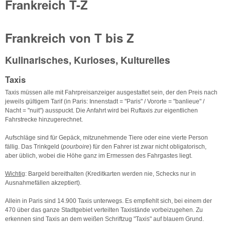
Frankreich T-Z
Frankreich von T bis Z
Kulinarisches, Kurioses, Kulturelles
Taxis
Taxis müssen alle mit Fahrpreisanzeiger ausgestattet sein, der den Preis nach
jeweils gültigem Tarif (in Paris: Innenstadt = "Paris" / Vororte = "banlieue" /
Nacht = "nuit") ausspuckt. Die Anfahrt wird bei Ruftaxis zur eigentlichen
Fahrstrecke hinzugerechnet.
Aufschläge sind für Gepäck, mitzunehmende Tiere oder eine vierte Person
fällig. Das Trinkgeld (
pourboire
) für den Fahrer ist zwar nicht obligatorisch,
aber üblich, wobei die Höhe ganz im Ermessen des Fahrgastes liegt.
Wichtig
: Bargeld bereithalten (Kreditkarten werden nie, Schecks nur in
Ausnahmefällen akzeptiert).
Allein in Paris sind 14.900 Taxis unterwegs. Es empfiehlt sich, bei einem der
470 über das ganze Stadtgebiet verteilten Taxistände vorbeizugehen. Zu
erkennen sind Taxis an dem weißen Schriftzug "Taxis" auf blauem Grund.