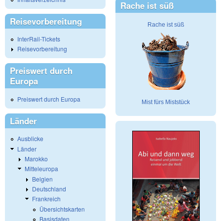
Rache ist süß
Reisevorbereitung
Rache ist süß
InterRail-Tickets
Reisevorbereitung
Preiswert durch
Europa
Preiswert durch Europa
Mist fürs Miststück
Länder
Ausblicke
Länder
Marokko
Mitteleuropa
Belgien
Deutschland
Frankreich
Übersichtskarten
Basisdaten