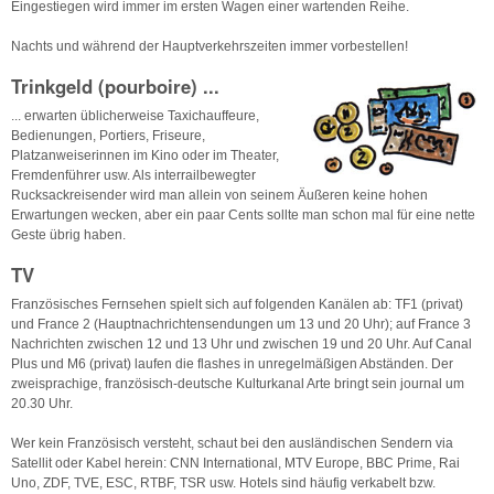
Eingestiegen wird immer im ersten Wagen einer wartenden Reihe.
Nachts und während der Hauptverkehrszeiten immer vorbestellen!
Trinkgeld (pourboire) ...
... erwarten üblicherweise Taxichauffeure,
Bedienungen, Portiers, Friseure,
Platzanweiserinnen im Kino oder im Theater,
Fremdenführer usw. Als interrailbewegter
Rucksackreisender wird man allein von seinem Äußeren keine hohen
Erwartungen wecken, aber ein paar Cents sollte man schon mal für eine nette
Geste übrig haben.
TV
Französisches Fernsehen spielt sich auf folgenden Kanälen ab: TF1 (privat)
und France 2 (Hauptnachrichtensendungen um 13 und 20 Uhr); auf France 3
Nachrichten zwischen 12 und 13 Uhr und zwischen 19 und 20 Uhr. Auf Canal
Plus und M6 (privat) laufen die flashes in unregelmäßigen Abständen. Der
zweisprachige, französisch-deutsche Kulturkanal Arte bringt sein journal um
20.30 Uhr.
Wer kein Französisch versteht, schaut bei den ausländischen Sendern via
Satellit oder Kabel herein: CNN International, MTV Europe, BBC Prime, Rai
Uno, ZDF, TVE, ESC, RTBF, TSR usw. Hotels sind häufig verkabelt bzw.