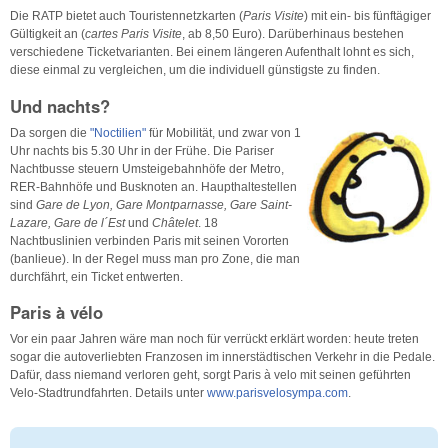
Die RATP bietet auch Touristennetzkarten (
Paris Visite
) mit ein- bis fünftägiger
Gültigkeit an (
cartes Paris Visite
, ab 8,50 Euro). Darüberhinaus bestehen
verschiedene Ticketvarianten. Bei einem längeren Aufenthalt lohnt es sich,
diese einmal zu vergleichen, um die individuell günstigste zu finden.
Und nachts?
Da sorgen die
"Noctilien"
für Mobilität, und zwar von 1
Uhr nachts bis 5.30 Uhr in der Frühe. Die Pariser
Nachtbusse steuern Umsteigebahnhöfe der Metro,
RER-Bahnhöfe und Busknoten an. Haupthaltestellen
sind
Gare de Lyon, Gare Montparnasse, Gare Saint-
Lazare, Gare de l´Est
und
Châtelet
. 18
Nachtbuslinien verbinden Paris mit seinen Vororten
(banlieue). In der Regel muss man pro Zone, die man
durchfährt, ein Ticket entwerten.
Paris à vélo
Vor ein paar Jahren wäre man noch für verrückt erklärt worden: heute treten
sogar die autoverliebten Franzosen im innerstädtischen Verkehr in die Pedale.
Dafür, dass niemand verloren geht, sorgt Paris à velo mit seinen geführten
Velo-Stadtrundfahrten. Details unter
www.parisvelosympa.com
.