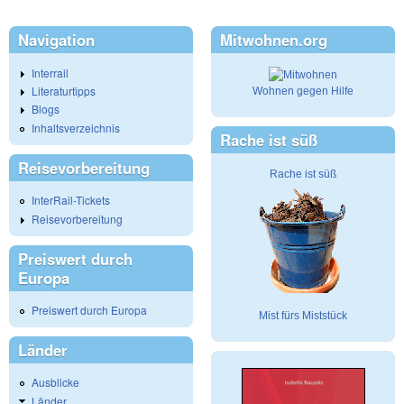
Navigation
Mitwohnen.org
Interrail
Literaturtipps
Wohnen gegen Hilfe
Blogs
Inhaltsverzeichnis
Rache ist süß
Reisevorbereitung
Rache ist süß
InterRail-Tickets
Reisevorbereitung
Preiswert durch
Europa
Preiswert durch Europa
Mist fürs Miststück
Länder
Ausblicke
Länder