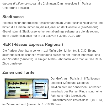
(
heures d´affluence
) sogar alle 2 Minuten. Dann wuselt es im Pariser
Untergrund gewaltig.
Stadtbusse
Bieten sich für oberirdische Besichtigungen an. Jede Buslinie zeigt vorne und
hinten die Liniennummer an, die mit jener an der Haltestelle (
arrêt du bus
)
übereinstimmt. Stadtbusse verkehren allerdings seltener als die Metro, und
dann gewöhnlich auch nur in der Zeit von 6.30 bis 20.30 Uhr.
RER (Réseau Express Régional)
Die Pariser Vorortbahn verkehrt auf fünf großen Linien (A, B, C, D, E) und
gewährleistet die schnelle Verbindung zwischen der Pariser Innenstadt und
den Vororten (
banlieue
). In einigen Metro-Bahnhöfen kann man auf die RER-
Züge umsteigen.
Zonen und Tarife
Der Großraum Paris ist in 8 Tarifzonen
unterteilt. Métro und Stadtbus
funktionieren mit denselben Fahrkarten.
Innerhalb des Pariser Rings ist nur eine
Fahrkarte nötig (ticket t). Als
Einzelfahrschein kostet diese 1,40 Euro,
im Zehnerverbund (
carnet de dix
) 10,90 Euro.