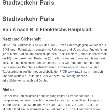
Stadtverkehr Paris
Stadtverkehr Paris
Von A nach B in Frankreichs Hauptstadt
Netz und Sicherheit
Metro und Stadtbusse sind Teil des RATP-Netzes, das tagtäglich von mehr als
9 Millionen Fahrgästen benutzt wird. Fahrkarten und Übersichtspläne gibt´s an
jeder Metro-Station, am Kiosk mit grünen RATP-Emblem (Zehnerkarten/carnets
de 10) oder direkt beim Busfahrer (Einzelfahrscheine). Dann braucht man sein
Ticket nur noch zu entwerten (
composter
), und während der Fahrt bis zum
Verlassen des Bahnhofs aufzubewahren. Kontrollen sind nämlich an der
Tagesordnung. Auf der neuen Website der RATP,
www.ratp.fr
kann man sich
über die aktuellen Tarife, das Streckennetz usw. kundig machen -
erfreulicherweise auch auf Deutsch!
Métro
Schnellstes und billigstes Fortbewegungsmittel für Pariserkunder. 14
Hauptlinien, numeriert von 1-14, erstrecken sich auf eine Gesamtlänge von
knapp 220 km. Die Metro fährt von 5.30-0.30 Uhr (letzte Abfahrt). Alle 10
Minuten fährt ein U-Bahnzug in die Stationen ein, in der Hauptverkehrszeit