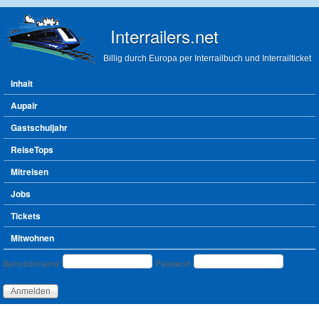
Direkt zum Inhalt
Interrailers.net
Billig durch Europa per Interrailbuch und Interrailticket
Hauptmenü
Inhalt
Aupair
Gastschuljahr
ReiseTops
Mitreisen
Jobs
Tickets
Mitwohnen
Benutzeranmeldung
Benutzername
Passwort