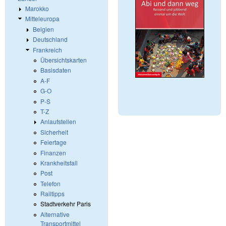
Marokko
Mitteleuropa
Belgien
Deutschland
Frankreich
Übersichtskarten
Basisdaten
A-F
G-O
P-S
T-Z
Anlaufstellen
Sicherheit
Feiertage
Finanzen
Krankheitsfall
Post
Telefon
Railtipps
Stadtverkehr Paris
Alternative
Transportmittel