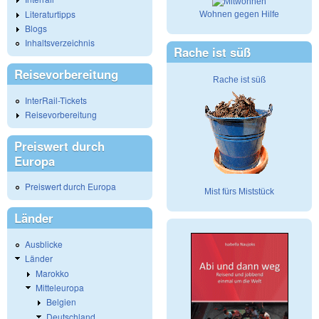
Literaturtipps
Wohnen gegen Hilfe
Blogs
Inhaltsverzeichnis
Rache ist süß
Reisevorbereitung
Rache ist süß
InterRail-Tickets
Reisevorbereitung
Preiswert durch
Europa
Preiswert durch Europa
Mist fürs Miststück
Länder
Ausblicke
Länder
Marokko
Mitteleuropa
Belgien
Deutschland