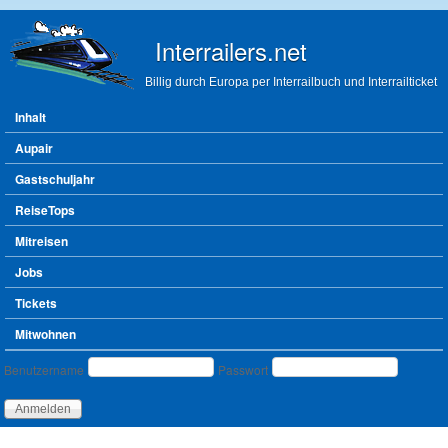
Direkt zum Inhalt
Interrailers.net
Billig durch Europa per Interrailbuch und Interrailticket
Hauptmenü
Inhalt
Aupair
Gastschuljahr
ReiseTops
Mitreisen
Jobs
Tickets
Mitwohnen
Benutzeranmeldung
Benutzername
Passwort