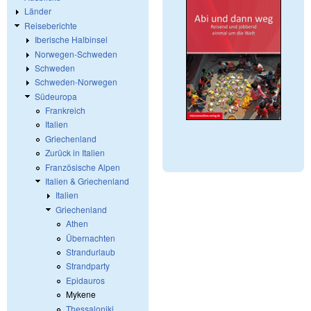
Länder
Reiseberichte
Iberische Halbinsel
Norwegen-Schweden
Schweden
Schweden-Norwegen
Südeuropa
Frankreich
Italien
Griechenland
Zurück in Italien
Französische Alpen
Italien & Griechenland
Italien
Griechenland
Athen
Übernachten
Strandurlaub
Strandparty
Epidauros
Mykene
Thessaloniki