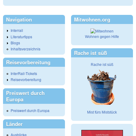
Navigation
Mitwohnen.org
Interrail
Literaturtipps
Wohnen gegen Hilfe
Blogs
Inhaltsverzeichnis
Rache ist süß
Reisevorbereitung
Rache ist süß
InterRail-Tickets
Reisevorbereitung
Preiswert durch
Europa
Preiswert durch Europa
Mist fürs Miststück
Länder
Ausblicke