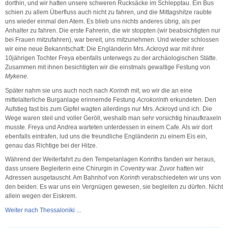
dorthin, und wir hatten unsere schweren Rucksäcke im Schlepptau. Ein Bus
schien zu allem Überfluss auch nicht zu fahren, und die Mittagshitze raubte
uns wieder einmal den Atem. Es blieb uns nichts anderes übrig, als per
Anhalter zu fahren. Die erste Fahrerin, die wir stoppten (wir beabsichtigten nur
bei Frauen mitzufahren), war bereit, uns mitzunehmen. Und wieder schlossen
wir eine neue Bekanntschaft: Die Engländerin Mrs. Ackroyd war mit ihrer
10jährigen Tochter Freya ebenfalls unterwegs zu der archäologischen Stätte.
Zusammen mit ihnen besichtigten wir die einstmals gewaltige Festung von
Mykene
.
Später nahm sie uns auch noch nach
Korinth
mit, wo wir die an eine
mittelalterliche Burganlage erinnernde Festung
Acrokorinth
erkundeten. Den
Aufstieg fast bis zum Gipfel wagten allerdings nur Mrs. Ackroyd und ich. Die
Wege waren steil und voller Geröll, weshalb man sehr vorsichtig hinaufkraxeln
musste. Freya und Andrea warteten unterdessen in einem Cafe. Als wir dort
ebenfalls eintrafen, lud uns die freundliche Engländerin zu einem Eis ein,
genau das Richtige bei der Hitze.
Während der Weiterfahrt zu den Tempelanlagen Korinths fanden wir heraus,
dass unsere Begleiterin eine Chirurgin in
Coventry
war. Zuvor hatten wir
Adressen ausgetauscht. Am Bahnhof von
Korinth
verabschiedeten wir uns von
den beiden. Es war uns ein Vergnügen gewesen, sie begleiten zu dürfen. Nicht
allein wegen der Eiskrem.
Weiter nach Thessaloniki ...