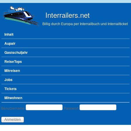
Direkt zum Inhalt
Interrailers.net
Billig durch Europa per Interrailbuch und Interrailticket
Hauptmenü
Inhalt
Aupair
Gastschuljahr
ReiseTops
Mitreisen
Jobs
Tickets
Mitwohnen
Benutzeranmeldung
Benutzername
Passwort