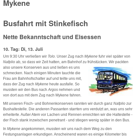
Mykene
Busfahrt mit Stinkefisch
Nette Bekanntschaft und Eisessen
10. Tag: Di, 13. Juli
Um 9:30 Uhr verließen wir
Tolo
. Unser Zug nach
Mykene
fuhr viel später von
Nafplio
ab, so dass wir Zeit hatten, am Bahnhof zu frühstücken. Wir packten
also unsere Konserven aus
und ließen es uns
schmecken. Nach einigen Minuten tauchte die
Frau am Bahnhofschalter auf und teilte uns mit,
dass der Zug nach
Mykene
heute ausfalle. So
mussten wir den Bus nach
Argos
nehmen und
von dort aus mit dem Zug nach Mykene fahren.
Mit unseren Fisch- und Bohnenkonserven rannten wir durch ganz
Nafplio
zur
Bushaltestelle. Die anderen Passanten starrten uns verdutzt an, was uns sehr
erheiterte. Außer Atem vor Lachen und Rennen erreichten wir die Haltestelle -
der Fisch stank inzwischen penetrant - und stiegen wenig später in den Bus.
In
Mykene
angekommen, mussten wir uns nach dem Weg zu den
Festungsanlagen erkundigen. Anscheinend waren es einige Kilometer bis