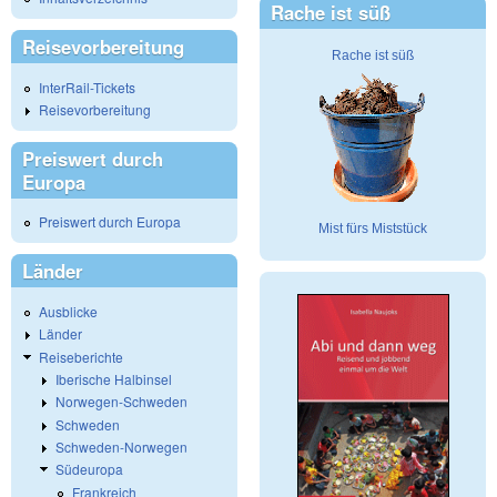
Rache ist süß
Reisevorbereitung
Rache ist süß
InterRail-Tickets
Reisevorbereitung
Preiswert durch
Europa
Preiswert durch Europa
Mist fürs Miststück
Länder
Ausblicke
Länder
Reiseberichte
Iberische Halbinsel
Norwegen-Schweden
Schweden
Schweden-Norwegen
Südeuropa
Frankreich