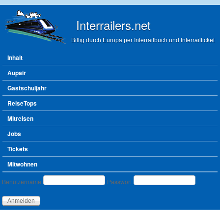
Direkt zum Inhalt
Interrailers.net
Billig durch Europa per Interrailbuch und Interrailticket
Hauptmenü
Inhalt
Aupair
Gastschuljahr
ReiseTops
Mitreisen
Jobs
Tickets
Mitwohnen
Benutzeranmeldung
Benutzername
Passwort