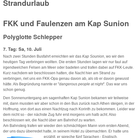
Strandurlaub
FKK und Faulenzen am Kap Sunion
Polyglotte Schlepper
7. Tag: Sa, 10. Juli
Nach zwei Stunden Busfahrt erreichten wir das
Kap Sounion
, wo wir den
heutigen Tag verbringen wollten. Die ersten Stunden lagen wir nur faul auf
irgendwelchen Felsen am Meer oder badeten und trafen dabei auf FKK-Leute.
Kurz nachdem wir beschlossen hatten, die Nacht hier am Strand zu
verbringen, riet uns ein FKK-Opa genau davon ab, als ob er davon gewusst
hätte. Als Begründung nannte er "
dangerous people at night
". Das war uns
schon genug.
Den Sonnenuntergang am sagenhaften Kap Sunion bekamen wir teilweise
mit, dann mussten wir aber schon in den Bus zurück nach Athen steigen, in der
Hoffnung, von dort aus einen Nachtzug nach Korinth zu bekommen. Leider war
dem nicht so - der nächste Zug fuhr erst morgens um halb acht. Also
beschlossen wir, die Nacht über am Bahnhof zu warten.
Am Bahnsteig trafen wir wieder den schmächtigen Mann vom ersten Abend,
der uns dazu überredet hatte, in seinem Hotel zu übernachten. Er hatte uns
erzählt, er spreche fünf
Sprachen - Englisch,