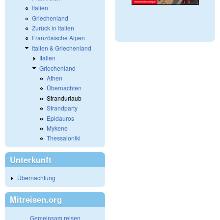
Italien
Griechenland
Zurück in Italien
Französische Alpen
Italien & Griechenland
Italien
Griechenland
Athen
Übernachten
Strandurlaub
Strandparty
Epidauros
Mykene
Thessaloniki
Unterkunft
Übernachtung
Mitreisen.org
Gemeinsam reisen