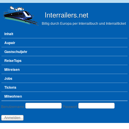
Direkt zum Inhalt
Interrailers.net
Billig durch Europa per Interrailbuch und Interrailticket
Hauptmenü
Inhalt
Aupair
Gastschuljahr
ReiseTops
Mitreisen
Jobs
Tickets
Mitwohnen
Benutzeranmeldung
Benutzername
Passwort