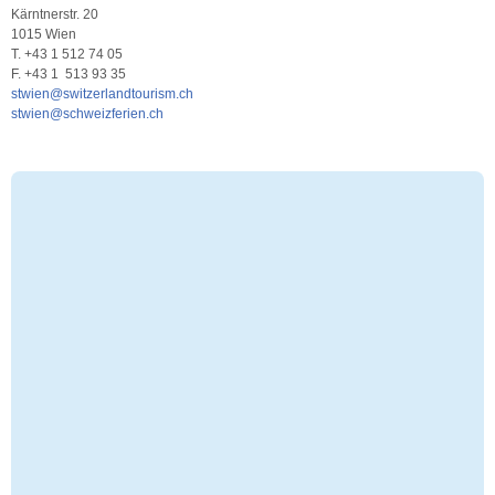
Kärntnerstr. 20
1015 Wien
T. +43 1 512 74 05
F. +43 1 513 93 35
stwien@switzerlandtourism.ch
stwien@schweizferien.ch