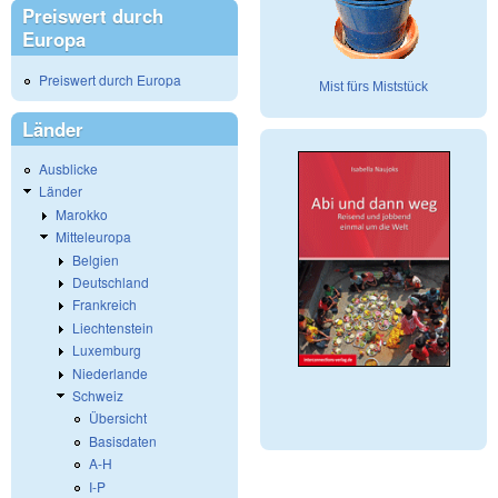
Preiswert durch
Europa
Preiswert durch Europa
Mist fürs Miststück
Länder
Ausblicke
Länder
Marokko
Mitteleuropa
Belgien
Deutschland
Frankreich
Liechtenstein
Luxemburg
Niederlande
Schweiz
Übersicht
Basisdaten
A-H
I-P