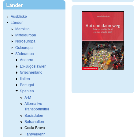
Länder
Ausblicke
Länder
Marokko
Mitteleuropa
Nordeuropa
Osteuropa
Südeuropa
Andorra
Ex-Jugoslawien
Griechenland
Italien
Portugal
Spanien
A-M
Alternative
Transportmittel
Basisdaten
Botschaften
Costa Brava
Fährverkehr