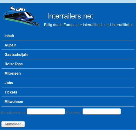
Direkt zum Inhalt
Interrailers.net
Billig durch Europa per Interrailbuch und Interrailticket
Hauptmenü
Inhalt
Aupair
Gastschuljahr
ReiseTops
Mitreisen
Jobs
Tickets
Mitwohnen
Benutzeranmeldung
Benutzername
Passwort