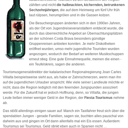
zählten und nicht
die halbnackten, kichernden, betrunkenen
Sechzehnjährigen
, die auf dem Heimweg um fünf Uhr früh
laut rülpsen, herumgrölen und in die Gassen kotzen.
Die Besuchergruppen änderten sich in den 1990er-Jahren,
als der Ort von Jugendreiseveranstaltern entdeckt wurde, die
durch das überreichliche Angebot an Übernachtungsplätzen
an der schönen Costa Brava besonders günstige
Gruppenreisen anbieten konnten. Je mehr Diskotheken
eröffnet wurden, umso mehr jugendliche Touristen wurden
angezogen, wodurch der Bedarf an weiteren Musikschuppen
erneut stieg. Eine gute Einnahmequelle, meinen die einen -
ein Teufelskreis, sagen die anderen.
Tourismusgeneraldirektor der katalanischen Regionalregierung Joan Carles
Villalta beispielsweise sieht aus, als habe er Zahnschmerzen, wenn man ihn
auf die jugendlichen Urlauber anspricht. Wie viele seiner Landleute möchte er
nicht, dass die Region lediglich mit den feiernden Jungspunden assoziiert
werde. Für die Zukunft hat er jedoch Hoffnung, denn, so Villalta, die jungen
Leute ließen immer weniger Geld in der Region, der
Fiesta-Tourismus
nehme
ab.
Das stößt allerdings einigen sauer auf: Manch ein Taxifahrer freut sich über die
spendablen Jungen - gerade Familien, sagen sie, buchten alles pauschal von
daheim aus und gingen im Ort dann allenfalls mal ein Eis essen. Außerdem:
Tourismus sei Tourismus. Geld stinkt eben auch in Spanien nicht …