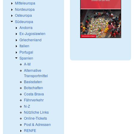
Mitteleuropa
Nordeuropa
Osteuropa
Südeuropa
Andorra
Ex-Jugoslawien
Griechenland
Italien
Portugal
Spanien
A-M
Alternative
Transportmittel
Basisdaten
Botschaften
Costa Brava
Fährverkehr
N-Z
Nützliche Links
Online-Tickets
Post & Adressen
RENFE