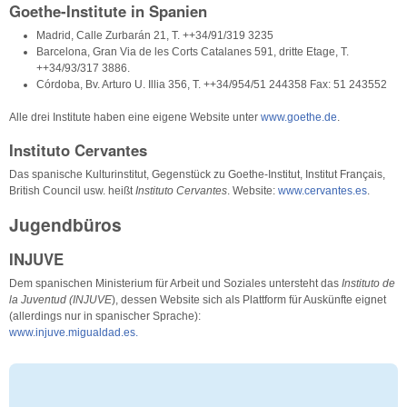
Goethe-Institute in Spanien
Madrid, Calle Zurbarán 21, T. ++34/91/319 3235
Barcelona, Gran Via de les Corts Catalanes 591, dritte Etage, T.
++34/93/317 3886.
Córdoba, Bv. Arturo U. Illia 356, T. ++34/954/51 244358 Fax: 51 243552
Alle drei Institute haben eine eigene Website unter
www.goethe.de
.
Instituto Cervantes
Das spanische Kulturinstitut, Gegenstück zu Goethe-Institut, Institut Français,
British Council usw. heißt
Instituto Cervantes
. Website:
www.cervantes.es
.
Jugendbüros
INJUVE
Dem spanischen Ministerium für Arbeit und Soziales untersteht das
Instituto de
la Juventud (INJUVE
), dessen Website sich als Plattform für Auskünfte eignet
(allerdings nur in spanischer Sprache):
www.injuve.migualdad.es.