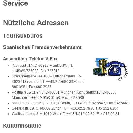
Service
Nützliche Adressen
Touristikbüros
Spanisches Fremdenverkehrsamt
Anschriften, Telefon & Fax
Myliusstr. 14, D-60325 Frankfurt/M., T.
++49/69/725033, Fax 725313
Grafenberger Allee 100 - Kutscherhaus , D-
40237 Düsseldorf, T. ++49/211/680 3980 und
680 3981, Fax 680 3985
Postfach 15 11 94 0, D-80051 München, Schubertstr.10, D-80366
München T. ++49/89/53 01 58, Fax 532 8680
Kurfürstendamm 63, D-10707 Berlin, T. ++49/30/882 6543, Fax 882 6661
Seefeldstr. 19, CH-8008 Zürich, T. ++41/1/252 7930, Fax 252 6204
Walfischgasse 8, A-1010 Wien, T. ++43/1/512 95 80, Fax 512 95 81
Kulturinstitute