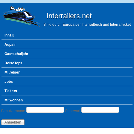
Direkt zum Inhalt
Interrailers.net
Billig durch Europa per Interrailbuch und Interrailticket
Hauptmenü
Inhalt
Aupair
Gastschuljahr
ReiseTops
Mitreisen
Jobs
Tickets
Mitwohnen
Benutzeranmeldung
Benutzername
Passwort