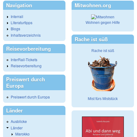
Navigation
Mitwohnen.org
Interrail
Literaturtipps
Wohnen gegen Hilfe
Blogs
Inhaltsverzeichnis
Rache ist süß
Reisevorbereitung
Rache ist süß
InterRail-Tickets
Reisevorbereitung
Preiswert durch
Europa
Preiswert durch Europa
Mist fürs Miststück
Länder
Ausblicke
Länder
Marokko