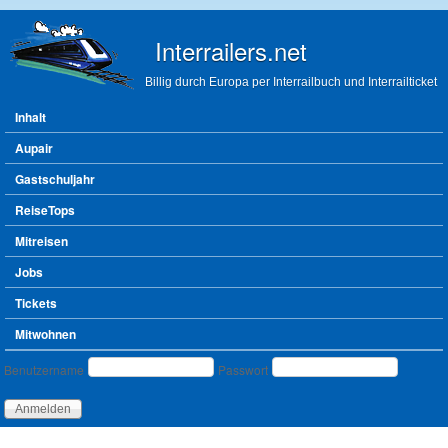
Direkt zum Inhalt
Interrailers.net
Billig durch Europa per Interrailbuch und Interrailticket
Hauptmenü
Inhalt
Aupair
Gastschuljahr
ReiseTops
Mitreisen
Jobs
Tickets
Mitwohnen
Benutzeranmeldung
Benutzername
Passwort