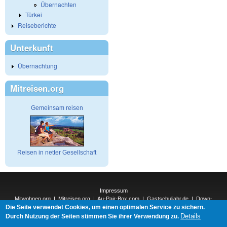
Übernachten
Türkei
Reiseberichte
Unterkunft
Übernachtung
Mitreisen.org
Gemeinsam reisen
Reisen in netter Gesellschaft
Impressum
Mitwohnen.org
|
Mitreisen.org
|
Au-Pair-Box.com
|
Gastschuljahr.de
|
Down-
Die Seite verwendet Cookies, um einen optimalen Service zu sichern.
Under.org
|
Elderpair.com
|
Interconnections-Verlag.de
|
Natur-und-Umwelt.org
|
ReiseTops.com
|
Details
Durch Nutzung der Seiten stimmen Sie ihrer Verwendung zu.
Bewerben.com
|
Schenken.net