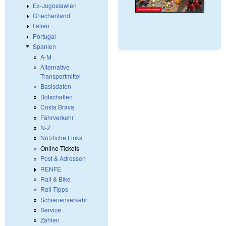
Ex-Jugoslawien
Griechenland
Italien
Portugal
Spanien
A-M
Alternative
Transportmittel
Basisdaten
Botschaften
Costa Brava
Fährverkehr
N-Z
Nützliche Links
Online-Tickets
Post & Adressen
RENFE
Rail & Bike
Rail-Tipps
Schienenverkehr
Service
Zahlen