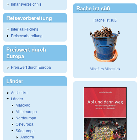
Inhaltsverzeichnis
Rache ist süß
Reisevorbereitung
Rache ist süß
InterRail-Tickets
Reisevorbereitung
Preiswert durch
Europa
Preiswert durch Europa
Mist fürs Miststück
Länder
Ausblicke
Länder
Marokko
Mitteleuropa
Nordeuropa
Osteuropa
Südeuropa
Andorra