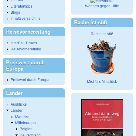
Literaturtipps
Wohnen gegen Hilfe
Blogs
Inhaltsverzeichnis
Rache ist süß
Reisevorbereitung
Rache ist süß
InterRail-Tickets
Reisevorbereitung
Preiswert durch
Europa
Preiswert durch Europa
Mist fürs Miststück
Länder
Ausblicke
Länder
Marokko
Mitteleuropa
Belgien
Deutschland