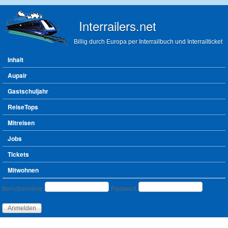
Direkt zum Inhalt
Interrailers.net
Billig durch Europa per Interrailbuch und Interrailticket
Hauptmenü
Inhalt
Aupair
Gastschuljahr
ReiseTops
Mitreisen
Jobs
Tickets
Mitwohnen
Benutzeranmeldung
Benutzername
Passwort