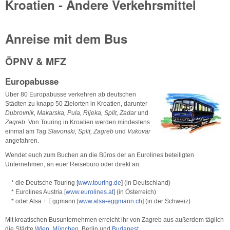
Kroatien - Andere Verkehrsmittel
Anreise mit dem Bus
ÖPNV & MFZ
Europabusse
Über 80 Europabusse verkehren ab deutschen
Städten zu knapp 50 Zielorten in Kroatien, darunter
Dubrovnik, Makarska, Pula, Rijeka, Split, Zadar
und
Zagreb
. Von Touring in Kroatien werden mindestens
einmal am Tag
Slavonski, Split, Zagreb
und
Vukovar
angefahren.
Wendet euch zum Buchen an die Büros der an Eurolines beteiligten
Unternehmen, an euer Reisebüro oder direkt an:
* die Deutsche Touring [
www.touring.de
] (in Deutschland)
* Eurolines Austria [
www.eurolines.at
] (in Österreich)
* oder Alsa + Eggmann [
www.alsa-eggmann.ch
] (in der Schweiz)
Mit kroatischen Busunternehmen erreicht ihr von Zagreb aus außerdem täglich
die Städte
Wien
,
München
, Berlin und
Budapest
.