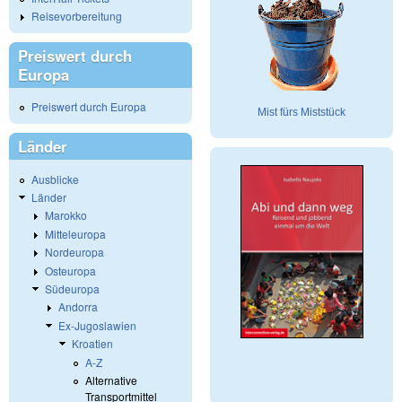
Reisevorbereitung
Preiswert durch
Europa
Preiswert durch Europa
Mist fürs Miststück
Länder
Ausblicke
Länder
Marokko
Mitteleuropa
Nordeuropa
Osteuropa
Südeuropa
Andorra
Ex-Jugoslawien
Kroatien
A-Z
Alternative
Transportmittel