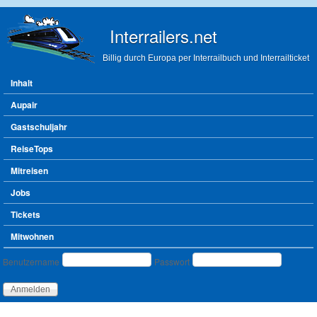
Direkt zum Inhalt
Interrailers.net
Billig durch Europa per Interrailbuch und Interrailticket
Hauptmenü
Inhalt
Aupair
Gastschuljahr
ReiseTops
Mitreisen
Jobs
Tickets
Mitwohnen
Benutzeranmeldung
Benutzername
Passwort