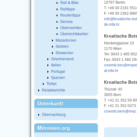
Rail & Bike
10787 Berlin
T. +49 30 2191 551
Railtipps
F. +49 30 2362 896
Routentipps
info@kroatische-bot
Service
de.mfa.hr
Übernachten
Übersichtskarten
Kroatische Bot
Mazedonien
Heuberggasse 10
Serbien
1170 Wien
Slowenien
Tel: 0043 1 485 95
Griechenland
Fax: 0043 1 480 29
Italien
croemb.bec@mvpei
Portugal
at.mfa.hr
Spanien
Kroatische Bot
Türkei
Reiseberichte
Thunstr. 45
3005 Bern
T. +41 31 352 50 80
Unterkunft
F. +41 31 352 0373
croemb.bern@mvp.
Übernachtung
Mitreisen.org