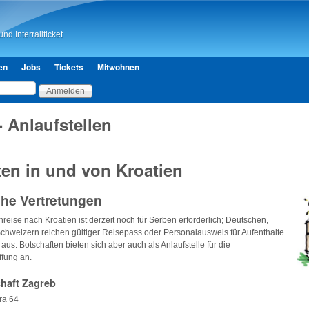
Direkt zum Inhalt
nd Interrailticket
en
Jobs
Tickets
Mitwohnen
- Anlaufstellen
ten in und von Kroatien
che Vertretungen
nreise nach Kroatien ist derzeit noch für Serben erforderlich; Deutschen,
chweizern reichen gültiger Reisepass oder Personalausweis für Aufenthalte
aus. Botschaften bieten sich aber auch als Anlaufstelle für die
ffung an.
haft Zagreb
ra 64