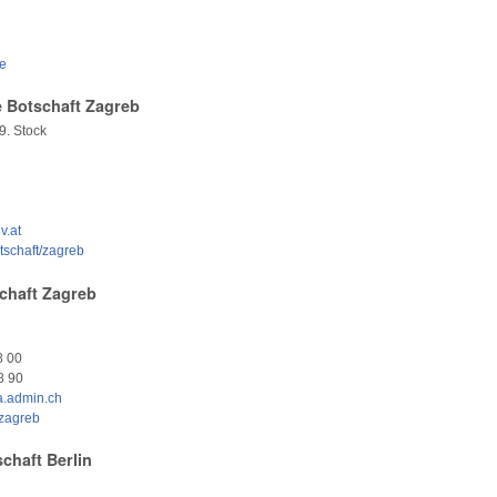
.de
e Botschaft Zagreb
9. Stock
.at
tschaft/zagreb
chaft Zagreb
8 00
8 90
a.admin.ch
zagreb
chaft Berlin