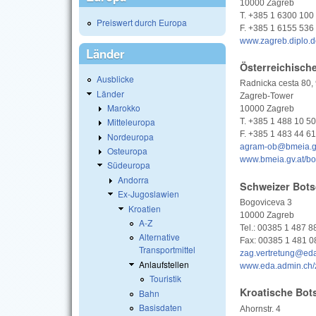
10000 Zagreb
T. +385 1 6300 100
Preiswert durch Europa
F. +385 1 6155 536
www.zagreb.diplo
Länder
Österreichisch
Ausblicke
Radnicka cesta 80, 
Länder
Zagreb-Tower
Marokko
10000 Zagreb
Mitteleuropa
T. +385 1 488 10 50
F. +385 1 483 44 61
Nordeuropa
agram-ob@bmeia.gv
Osteuropa
www.bmeia.gv.at/bo
Südeuropa
Andorra
Schweizer Bots
Ex-Jugoslawien
Bogoviceva 3
Kroatien
10000 Zagreb
A-Z
Tel.: 00385 1 487 8
Alternative
Fax: 00385 1 481 0
Transportmittel
zag.vertretung@ed
Anlaufstellen
www.eda.admin.ch/
Touristik
Kroatische Bots
Bahn
Basisdaten
Ahornstr. 4