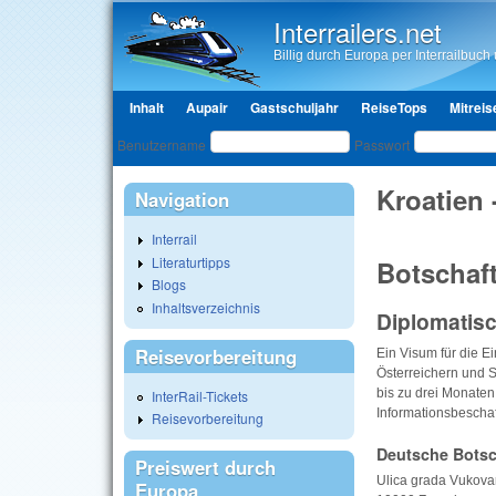
Interrailers.net
Billig durch Europa per Interrailbuch u
Hauptmenü
Inhalt
Aupair
Gastschuljahr
ReiseTops
Mitreis
Benutzeranmeldung
Benutzername
Passwort
Kroatien 
Navigation
Interrail
Literaturtipps
Botschaf
Blogs
Inhaltsverzeichnis
Diplomatis
Reisevorbereitung
Ein Visum für die Ei
Österreichern und S
bis zu drei Monaten 
InterRail-Tickets
Informationsbescha
Reisevorbereitung
Deutsche Botsc
Preiswert durch
Ulica grada Vukova
Europa