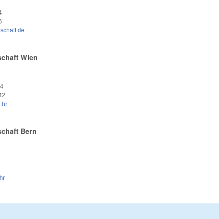
4
5
schaft.de
schaft Wien
24
42
.hr
schaft Bern
hr