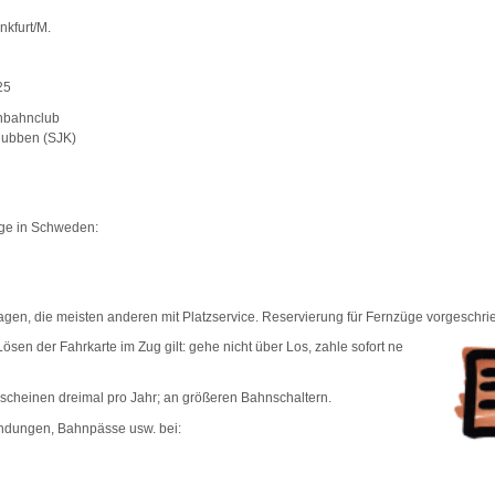
nkfurt/M.
25
nbahnclub
lubben (SJK)
üge in Schweden:
agen, die meisten anderen mit Platzservice. Reservierung für Fernzüge vorgeschri
ösen der Fahrkarte im Zug gilt: gehe nicht über Los, zahle sofort ne
scheinen dreimal pro Jahr; an größeren Bahnschaltern.
indungen, Bahnpässe usw. bei: