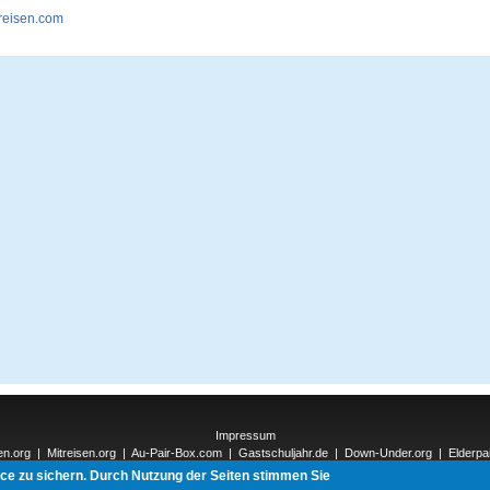
reisen.com
Impressum
en.org
|
Mitreisen.org
|
Au-Pair-Box.com
|
Gastschuljahr.de
|
Down-Under.org
|
Elderpa
nnections-Verlag.de
|
Natur-und-Umwelt.org
|
ReiseTops.com
| Bewerben.com
|
Schen
ice zu sichern. Durch Nutzung der Seiten stimmen Sie