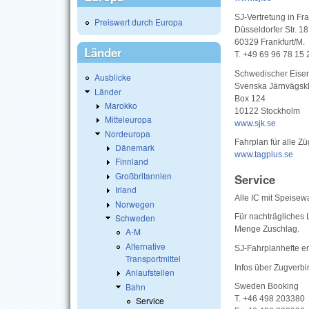
SJ-Vertretung in Fra
Preiswert durch Europa
Düsseldorfer Str. 18
60329 Frankfurt/M.
Länder
T. +49 69 96 78 15 
Schwedischer Eise
Ausblicke
Svenska Järnvägsk
Länder
Box 124
Marokko
10122 Stockholm
Mitteleuropa
www.sjk.se
Nordeuropa
Fahrplan für alle Z
Dänemark
www.tagplus.se
Finnland
Großbritannien
Service
Irland
Alle IC mit Speisew
Norwegen
Schweden
Für nachträgliches L
Menge Zuschlag.
A-M
Alternative
SJ-Fahrplanhefte er
Transportmittel
Infos über Zugverb
Anlaufstellen
Bahn
Sweden Booking
T. +46 498 203380
Service