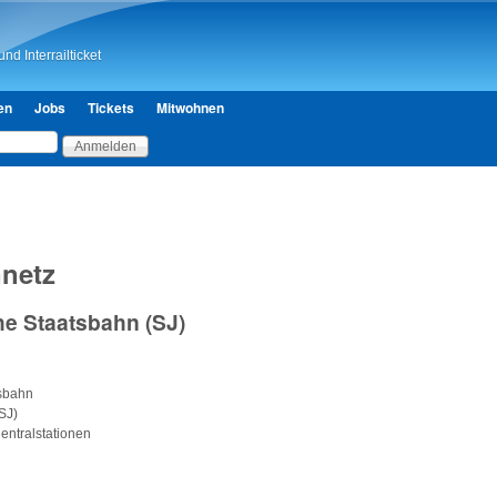
Direkt zum Inhalt
nd Interrailticket
en
Jobs
Tickets
Mitwohnen
netz
e Staatsbahn (SJ)
sbahn
SJ)
entralstationen