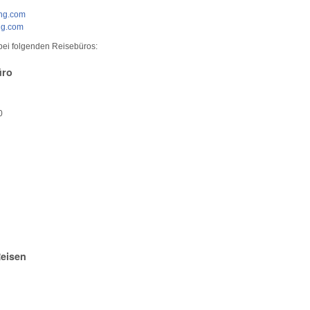
ng.com
ng.com
bei folgenden Reisebüros:
üro
0
eisen