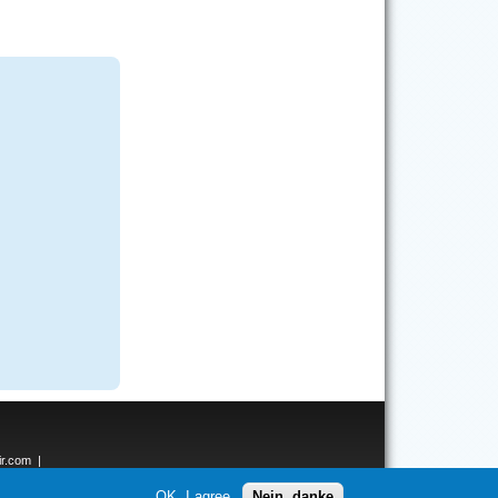
ir.com
|
ken.net
OK, I agree
Nein, danke