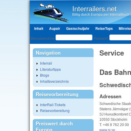
Interrailers.net
Billig durch Europa per Interrailbuch u
Hauptmenü
Inhalt
Aupair
Gastschuljahr
ReiseTops
Mitreis
Benutzeranmeldung
Benutzername
Passwort
Service
Navigation
Interrail
Literaturtipps
Das Bahn
Blogs
Inhaltsverzeichnis
Schwedisch
Reisevorbereitung
Adressen
Schwedische Staat
InterRail-Tickets
Statens Järnvägar (
Reisevorbereitung
SJ Huvudkontoret C
10550 Stockholm
Preiswert durch
T. +46 8 762 20 00
Europa
www.sj.se