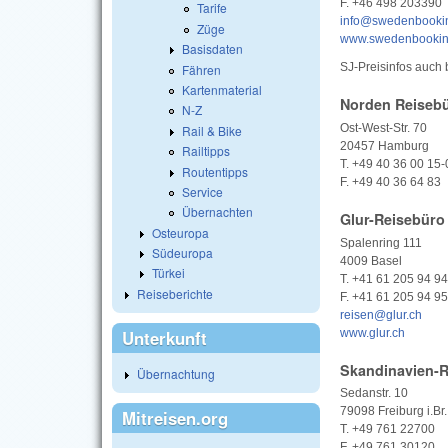
F. +46 498 203390
Tarife
info@swedenbooki
Züge
www.swedenbooki
Basisdaten
SJ-Preisinfos auch 
Fähren
Kartenmaterial
Norden Reiseb
N-Z
Ost-West-Str. 70
Rail & Bike
20457 Hamburg
Railtipps
T. +49 40 36 00 15-
Routentipps
F. +49 40 36 64 83
Service
Übernachten
Glur-Reisebüro
Osteuropa
Spalenring 111
Südeuropa
4009 Basel
Türkei
T. +41 61 205 94 94
Reiseberichte
F. +41 61 205 94 95
reisen@glur.ch
www.glur.ch
Unterkunft
Skandinavien-R
Übernachtung
Sedanstr. 10
79098 Freiburg i.Br.
Mitreisen.org
T. +49 761 22700
F. +49 761 30120