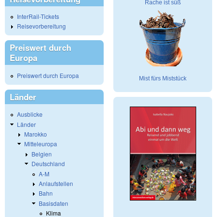
Rache ist süß
InterRail-Tickets
Reisevorbereitung
Preiswert durch
Europa
Preiswert durch Europa
Mist fürs Miststück
Länder
Ausblicke
Länder
Marokko
Mitteleuropa
Belgien
Deutschland
A-M
Anlaufstellen
Bahn
Basisdaten
Klima