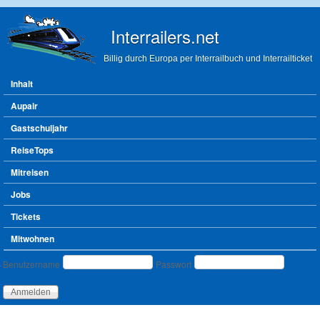
Direkt zum Inhalt
Interrailers.net
Billig durch Europa per Interrailbuch und Interrailticket
Hauptmenü
Inhalt
Aupair
Gastschuljahr
ReiseTops
Mitreisen
Jobs
Tickets
Mitwohnen
Benutzeranmeldung
Benutzername
Passwort