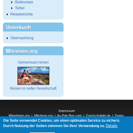
Südeuropa
Türkei
Reiseberichte
Unterkunft
Übernachtung
Mitreisen.org
Gemeinsam reisen
Reisen in netter Gesellschaft
Impressum
Mitwohnen.org
|
Mitreisen.org
|
Au-Pair-Box.com
|
Gastschuljahr.de
|
Down-
Die Seite verwendet Cookies, um einen optimalen Service zu sichern.
Under.org
|
Elderpair.com
|
Interconnections-Verlag.de
|
Natur-und-Umwelt.org
|
ReiseTops.com
|
Details
Durch Nutzung der Seiten stimmen Sie ihrer Verwendung zu.
Bewerben.com
|
Schenken.net