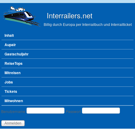
Direkt zum Inhalt
Interrailers.net
Billig durch Europa per Interrailbuch und Interrailticket
Hauptmenü
Inhalt
Aupair
Gastschuljahr
ReiseTops
Mitreisen
Jobs
Tickets
Mitwohnen
Benutzeranmeldung
Benutzername
Passwort