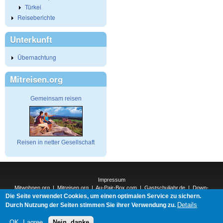
Türkei
Reiseberichte
Unterkunft
Übernachtung
Mitreisen.org
Gemeinsam reisen
Reisen in netter Gesellschaft
Impressum
Mitwohnen.org
|
Mitreisen.org
|
Au-Pair-Box.com
|
Gastschuljahr.de
|
Down-
Die Seite verwendet Cookies, um einen optimalen Service zu sichern.
Under.org
|
Elderpair.com
|
Interconnections-Verlag.de
|
Natur-und-Umwelt.org
|
ReiseTops.com
|
Details
Durch Nutzung der Seiten stimmen Sie ihrer Verwendung zu.
Bewerben.com
|
Schenken.net
OK, I agree
Nein, danke