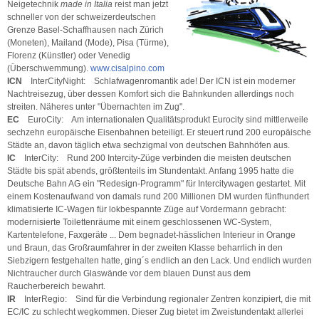
Neigetechnik
made in Italia
reist man jetzt
schneller von der schweizerdeutschen
Grenze Basel-Schaffhausen nach Zürich
(Moneten), Mailand (Mode), Pisa (Türme),
Florenz (Künstler) oder Venedig
(Überschwemmung).
www.cisalpino.com
ICN
InterCityNight: Schlafwagenromantik ade! Der ICN ist ein moderner
Nachtreisezug, über dessen Komfort sich die Bahnkunden allerdings noch
streiten. Näheres unter "Übernachten im Zug".
EC
EuroCity: Am internationalen Qualitätsprodukt Eurocity sind mittlerweile
sechzehn europäische Eisenbahnen beteiligt. Er steuert rund 200 europäische
Städte an, davon täglich etwa sechzigmal von deutschen Bahnhöfen aus.
IC
InterCity: Rund 200 Intercity-Züge verbinden die meisten deutschen
Städte bis spät abends, größtenteils im Stundentakt. Anfang 1995 hatte die
Deutsche Bahn AG ein "Redesign-Programm" für Intercitywagen gestartet. Mit
einem Kostenaufwand von damals rund 200 Millionen DM wurden fünfhundert
klimatisierte IC-Wagen für lokbespannte Züge auf Vordermann gebracht:
modernisierte Toilettenräume mit einem geschlossenen WC-System,
Kartentelefone, Faxgeräte ... Dem begnadet-hässlichen Interieur in Orange
und Braun, das Großraumfahrer in der zweiten Klasse beharrlich in den
Siebzigern festgehalten hatte, ging´s endlich an den Lack. Und endlich wurden
Nichtraucher durch Glaswände vor dem blauen Dunst aus dem
Raucherbereich bewahrt.
IR
InterRegio: Sind für die Verbindung regionaler Zentren konzipiert, die mit
EC/IC zu schlecht wegkommen. Dieser Zug bietet im Zweistundentakt allerlei