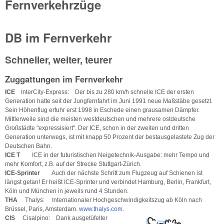
Fernverkehrzüge
DB im Fernverkehr
Schneller, weiter, teurer
Zuggattungen im Fernverkehr
ICE
InterCity-Express: Der bis zu 280 km/h schnelle ICE der ersten
Generation hatte seit der Jungfernfahrt im Juni 1991 neue Maßstäbe gesetzt.
Sein Höhenflug erfuhr erst 1998 in Eschede einen grausamen Dämpfer.
Mittlerweile sind die meisten westdeutschen und mehrere ostdeutsche
Großstädte "expressisiert". Der ICE, schon in der zweiten und dritten
Generation unterwegs, ist mit knapp 50 Prozent der bestausgelastete Zug der
Deutschen Bahn.
ICE T
ICE in der futuristischen Neigetechnik-Ausgabe: mehr Tempo und
mehr Komfort, z.B. auf der Strecke Stuttgart-Zürich.
ICE-Sprinter
Auch der nächste Schritt zum Flugzeug auf Schienen ist
längst getan! Er heißt ICE-Sprinter und verbindet Hamburg, Berlin, Frankfurt,
Köln und München in jeweils rund 4 Stunden.
THA
Thalys: Internationaler Hochgeschwindigkeitszug ab Köln nach
Brüssel, Paris, Amsterdam.
www.thalys.com
.
CIS
Cisalpino: Dank ausgetüfelter