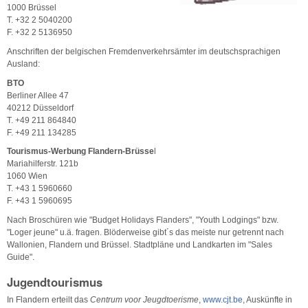
1000 Brüssel
T. +32 2 5040200
F. +32 2 5136950
Anschriften der belgischen Fremdenverkehrsämter im deutschsprachigen
Ausland:
BTO
Berliner Allee 47
40212 Düsseldorf
T. +49 211 864840
F. +49 211 134285
Tourismus-Werbung Flandern-Brüsse
l
Mariahilferstr. 121b
1060 Wien
T. +43 1 5960660
F. +43 1 5960695
Nach Broschüren wie "Budget Holidays Flanders", "Youth Lodgings" bzw.
"Loger jeune" u.ä. fragen. Blöderweise gibt´s das meiste nur getrennt nach
Wallonien, Flandern und Brüssel. Stadtpläne und Landkarten im "Sales
Guide".
Jugendtourismus
In Flandern erteilt das
Centrum voor Jeugdtoerisme
,
www.cjt.be
, Auskünfte in