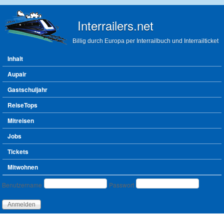
Direkt zum Inhalt
Interrailers.net
Billig durch Europa per Interrailbuch und Interrailticket
Hauptmenü
Inhalt
Aupair
Gastschuljahr
ReiseTops
Mitreisen
Jobs
Tickets
Mitwohnen
Benutzeranmeldung
Benutzername
Passwort