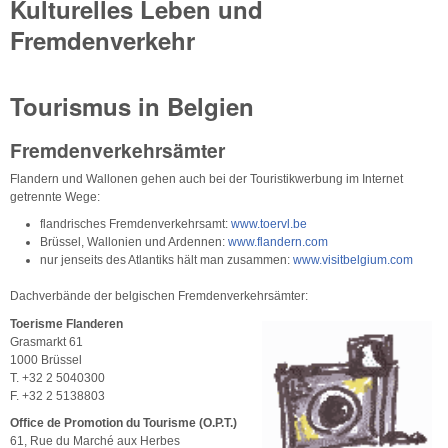
Kulturelles Leben und
Fremdenverkehr
Tourismus in Belgien
Fremdenverkehrsämter
Flandern und Wallonen gehen auch bei der Touristikwerbung im Internet
getrennte Wege:
flandrisches Fremdenverkehrsamt:
www.toervl.be
Brüssel, Wallonien und Ardennen:
www.flandern.com
nur jenseits des Atlantiks hält man zusammen:
www.visitbelgium.com
Dachverbände der belgischen Fremdenverkehrsämter:
Toerisme Flanderen
Grasmarkt 61
1000 Brüssel
T. +32 2 5040300
F. +32 2 5138803
Office de Promotion du Tourisme (O.P.T.)
61, Rue du Marché aux Herbes