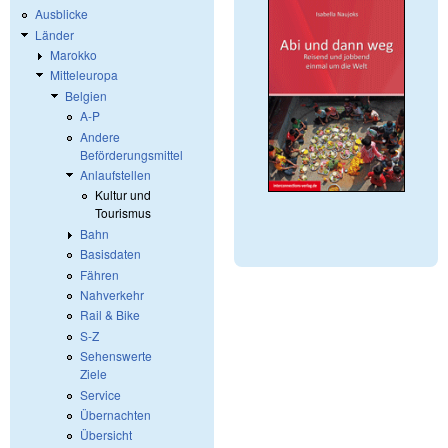
Ausblicke
Länder
Marokko
Mitteleuropa
Belgien
A-P
Andere
Beförderungsmittel
Anlaufstellen
Kultur und
Tourismus
Bahn
Basisdaten
Fähren
Nahverkehr
Rail & Bike
S-Z
Sehenswerte
Ziele
Service
Übernachten
Übersicht