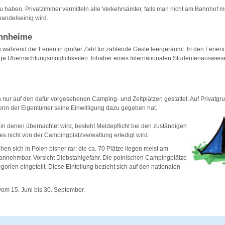
zu haben. Privatzimmer vermitteln alle Verkehrsämter, falls man nicht am Bahnhof m
handelseinig wird.
hnheime
ährend der Ferien in großer Zahl für zahlende Gäste leergeräumt. In den Ferien
ige Übernachtungsmöglichkeiten. Inhaber eines Internationalen Studentenausweise
 nur auf den dafür vorgesehenen Camping- und Zeltplätzen gestattet. Auf Privatgru
wenn der Eigentümer seine Einwilligung dazu gegeben hat.
, in denen übernachtet wird, besteht Meldepflicht bei den zuständigen
es nicht von der Campingplatzverwaltung erledigt wird.
n sich in Polen bisher rar: die ca. 70 Plätze liegen meist am
 annehmbar. Vorsicht Diebstahlgefahr. Die polnischen Campingplätze
gorien eingeteilt. Diese Einteilung bezieht sich auf den nationalen
om 15. Juni bis 30. September.