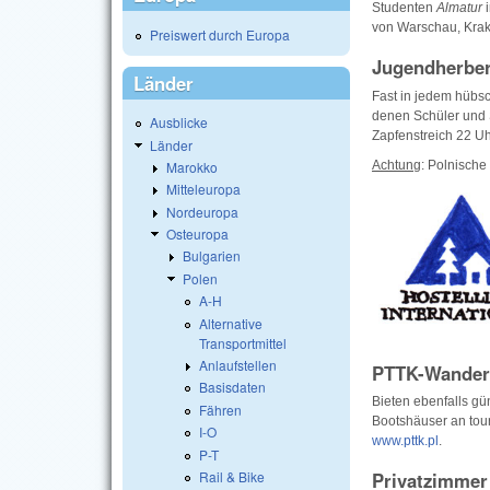
Studenten
Almatur
von Warschau, Krak
Preiswert durch Europa
Jugendherbe
Länder
Fast in jedem hübsc
denen Schüler und S
Ausblicke
Zapfenstreich 22 Uh
Länder
Marokko
Achtung
: Polnische
Mitteleuropa
Nordeuropa
Osteuropa
Bulgarien
Polen
A-H
Alternative
Transportmittel
Anlaufstellen
PTTK-Wanderh
Basisdaten
Bieten ebenfalls g
Fähren
Bootshäuser an tour
I-O
www.pttk.pl
.
P-T
Rail & Bike
Privatzimmer