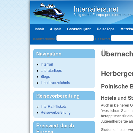
Interrailers.net
Billig durch Europa per Interrailbuch u
Hauptmenü
Inhalt
Aupair
Gastschuljahr
ReiseTops
Mitreis
Benutzeranmeldung
Benutzername
Passwort
Übernach
Navigation
Interrail
Literaturtipps
Herberge
Blogs
Inhaltsverzeichnis
Polnische B
Reisevorbereitung
Hotels und S
Auch in kleineren Or
InterRail-Tickets
"westlichem Standar
Reisevorbereitung
berappt man für eine
Jugendherberge als
Preiswert durch
Studentenhotels we
Europa