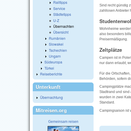
Railtipps
Sind recht günstig 
Service
zahllosen Anbieter 
Städtetipps
Studentenwo
U-Z
Übernachten
Wohnheime werden w
Übersicht
also besonders bill
Rumänien
Preisermäßigung.
Slowakei
Zeltplätze
Tschechien
Ungarn
Campen ist in Polen
Südeuropa
nur dann erlaubt, 
Türkei
Für die Ortschaften
Reiseberichte
Behörden, sofern di
Unterkunft
Campingplätze mache
Stadtrand und sind
Übernachtung
wurden in zwei Kate
Standard.
Mitreisen.org
Campingsaison ist v
Gemeinsam reisen