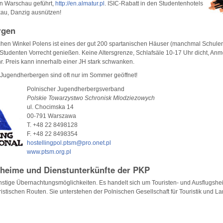
in Warschau geführt,
http://en.almatur.pl
. ISIC-Rabatt in den Studentenhotels
au, Danzig ausnützen!
rgen
hen Winkel Polens ist eines der gut 200 spartanischen Häuser (manchmal Schulen)
tudenten Vorrecht genießen. Keine Altersgrenze, Schlafsäle 10-17 Uhr dicht, Anm
r. Preis kann innerhalb einer JH stark schwanken.
 Jugendherbergen sind oft nur im Sommer geöffnet!
Polnischer Jugendherbergsverband
Polskie Towarzystwo Schronisk Mlodziezowych
ul. Chocimska 14
00-791 Warszawa
T. +48 22 8498128
F. +48 22 8498354
hostellingpol.ptsm@pro.onet.pl
www.ptsm.org.pl
eime und Dienstunterkünfte der PKP
ünstige Übernachtungsmöglichkeiten. Es handelt sich um Touristen- und Ausflugsh
istischen Routen. Sie unterstehen der Polnischen Gesellschaft für Touristik und 