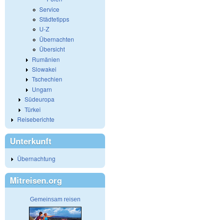
Service
Städtetipps
U-Z
Übernachten
Übersicht
Rumänien
Slowakei
Tschechien
Ungarn
Südeuropa
Türkei
Reiseberichte
Unterkunft
Übernachtung
Mitreisen.org
Gemeinsam reisen