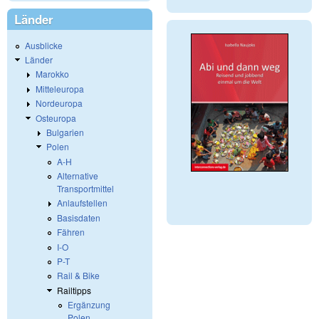
Länder
Ausblicke
Länder
Marokko
Mitteleuropa
Nordeuropa
Osteuropa
Bulgarien
Polen
A-H
Alternative
Transportmittel
Anlaufstellen
Basisdaten
Fähren
I-O
P-T
Rail & Bike
Railtipps
Ergänzung
Polen