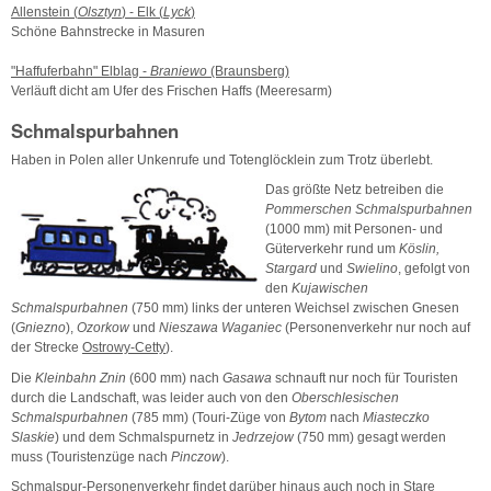
Allenstein (
Olsztyn
) - Elk (
Lyck
)
Schöne Bahnstrecke in Masuren
"Haffuferbahn" Elblag -
Braniewo
(Braunsberg)
Verläuft dicht am Ufer des Frischen Haffs (Meeresarm)
Schmalspurbahnen
Haben in Polen aller Unkenrufe und Totenglöcklein zum Trotz überlebt.
Das größte Netz betreiben die
Pommerschen Schmalspurbahnen
(1000 mm) mit Personen- und
Güterverkehr rund um
Köslin,
Stargard
und
Swielino
, gefolgt von
den
Kujawischen
Schmalspurbahnen
(750 mm) links der unteren Weichsel zwischen Gnesen
(
Gniezno
),
Ozorkow
und
Nieszawa Waganiec
(Personenverkehr nur noch auf
der Strecke
Ostrowy-Cetty
).
Die
Kleinbahn Znin
(600 mm) nach
Gasawa
schnauft nur noch für Touristen
durch die Landschaft, was leider auch von den
Oberschlesischen
Schmalspurbahnen
(785 mm) (Touri-Züge von
Bytom
nach
Miasteczko
Slaskie
) und dem Schmalspurnetz in
Jedrzejow
(750 mm) gesagt werden
muss (Touristenzüge nach
Pinczow
).
Schmalspur-Personenverkehr findet darüber hinaus auch noch in Stare