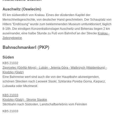
Auschwitz (Oswiecim)
65 km südwestlich von Krakau. Eines der düstersten Kapitel der
Menschheitsgeschichte, von deutscher Hand geschrieben. Der Schauplatz von
Hitlers "Endlösung" wurde zum beklemmenden Museum umfunktioniert; täglich
8-18h. Die einstigen Konzentrationslager Auschwitz und Birkenau liegen 2 km
auseinander, eine halbe Stunde zu Fuß vom Bahnhof an der Strecke
Krakau -
Zebrzydowice
.
Bahnschmankerl (PKP)
Süden
KBS 21032
Zgorcelec (Görlitz-Moys) - Lubán - Jelenia Góra - Walbrzych (Waldenburg) -
Klodzko (Glatz)
Eine Bahnreise wert sind auch die von der Hauptbahn abzweigenden,
schönen Strecken nach
Lwowek Slaski, Szklarska Poreba Gorna, Karpacz,
Lubawka
oder
Mezimesti
.
KBS 21033
Klodzko (Glatz) - Stronie Slaskie
Stichbahn nach Südosten, Landschaftserlebnis vom Feinsten
KBS 21033