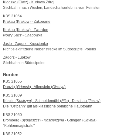
Klodzko (Glatz) - Kudowa Zdroj
Stichbahn nach Westen, Landschaftserlebnis vom Feinsten
KBS 21064
Krakau (Krakow) - Zakopane
Krakau (Krakow) - Zwardon
Nowy Sacz - Chabowka
Jaslo - Zagorz - Kroscienko
Nicht elektrifizierte Nebenstrecke im Südostzipfel Polens
Zagorz - Lupkow
Stichbahn in Südostpolen
Norden
KBS 21055
Danzig (
Gdansk
) - Allenstein (
Olsztyn
)
KBS 21009
Küstrin (
Kostrzyn
) - Schneidemühl (
Pila
) - Dirschau (
Tczew
)
Die "Ostbahn" gilt als klassische polnische Hauptbahn
KBS 21050
Bromberg (
Bydgoszcz
) -
Koscierzyna
- Gdingen (
Gdynia
)
"Kohlenmagistrale"
KBS 21052