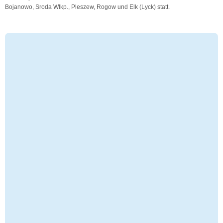
Bojanowo, Sroda Wlkp., Pleszew, Rogow und Elk (Lyck) statt.