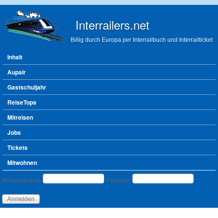
Direkt zum Inhalt
Interrailers.net
Billig durch Europa per Interrailbuch und Interrailticket
Hauptmenü
Inhalt
Aupair
Gastschuljahr
ReiseTops
Mitreisen
Jobs
Tickets
Mitwohnen
Benutzeranmeldung
Benutzername
Passwort