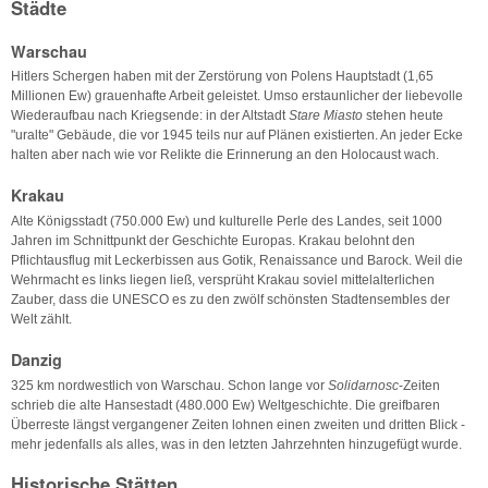
Städte
Warschau
Hitlers Schergen haben mit der Zerstörung von Polens Hauptstadt (1,65
Millionen Ew) grauenhafte Arbeit geleistet. Umso erstaunlicher der liebevolle
Wiederaufbau nach Kriegsende: in der Altstadt
Stare Miasto
stehen heute
"uralte" Gebäude, die vor 1945 teils nur auf Plänen existierten. An jeder Ecke
halten aber nach wie vor Relikte die Erinnerung an den Holocaust wach.
Krakau
Alte Königsstadt (750.000 Ew) und kulturelle Perle des Landes, seit 1000
Jahren im Schnittpunkt der Geschichte Europas. Krakau belohnt den
Pflichtausflug mit Leckerbissen aus Gotik, Renaissance und Barock. Weil die
Wehrmacht es links liegen ließ, versprüht Krakau soviel mittelalterlichen
Zauber, dass die UNESCO es zu den zwölf schönsten Stadtensembles der
Welt zählt.
Danzig
325 km nordwestlich von Warschau. Schon lange vor
Solidarnosc
-Zeiten
schrieb die alte Hansestadt (480.000 Ew) Weltgeschichte. Die greifbaren
Überreste längst vergangener Zeiten lohnen einen zweiten und dritten Blick -
mehr jedenfalls als alles, was in den letzten Jahrzehnten hinzugefügt wurde.
Historische Stätten