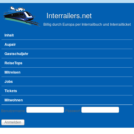
Direkt zum Inhalt
Interrailers.net
Billig durch Europa per Interrailbuch und Interrailticket
Hauptmenü
Inhalt
Aupair
Gastschuljahr
ReiseTops
Mitreisen
Jobs
Tickets
Mitwohnen
Benutzeranmeldung
Benutzername
Passwort