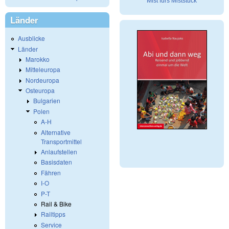
Mist fürs Miststück
Länder
Ausblicke
Länder
Marokko
Mitteleuropa
Nordeuropa
Osteuropa
Bulgarien
Polen
A-H
Alternative
Transportmittel
Anlaufstellen
Basisdaten
Fähren
I-O
P-T
Rail & Bike
Railtipps
Service