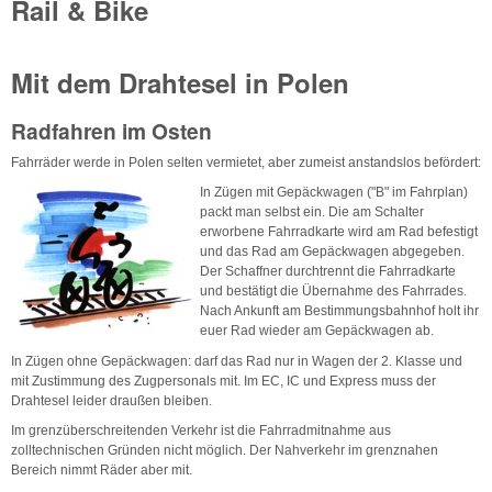
Rail & Bike
Mit dem Drahtesel in Polen
Radfahren im Osten
Fahrräder werde in Polen selten vermietet, aber zumeist anstandslos befördert:
I
n Zügen mit Gepäckwagen ("B" im Fahrplan)
packt man selbst ein. Die am Schalter
erworbene Fahrradkarte wird am Rad befestigt
und das Rad am Gepäckwagen abgegeben.
Der Schaffner durchtrennt die Fahrradkarte
und bestätigt die Übernahme des Fahrrades.
Nach Ankunft am Bestimmungsbahnhof holt ihr
euer Rad wieder am Gepäckwagen ab.
In Zügen ohne Gepäckwagen: darf das Rad nur in Wagen der 2. Klasse und
mit Zustimmung des Zugpersonals mit. Im EC, IC und Express muss der
Drahtesel leider draußen bleiben.
Im grenzüberschreitenden Verkehr ist die Fahrradmitnahme aus
zolltechnischen Gründen nicht möglich. Der Nahverkehr im grenznahen
Bereich nimmt Räder aber mit.