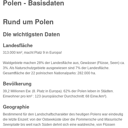
Polen - Basisdaten
Rund um Polen
Die wichtigsten Daten
Landesfläche
313.000 km², macht Platz 9 in Europa!
Waldgebiete machen 28% der Landesfläche aus, Gewässer (Flüsse, Seen) ca.
3%. Als Naturschutzgebiete ausgewiesen sind 7% der Landesfläche.
Gesamtfläche der 22 polnischen Nationalparks: 282.000 ha.
Bevölkerung
39,2 Millionen Ew. (8. Platz in Europa). 62% der Polen leben in Städten.
Einwohner pro km² : 123 (europäischer Durchschnitt: 68 Einw./km²).
Geographie
Bestimmend für den Landschaftscharakter des heutigen Polens war eindeutig
die letzte Eiszeit: von der Ostseeküste über die
Pommersche
und
Masurische
Seenplatte
bis weit nach Süden dehnt sich eine waldreiche, von Flüssen