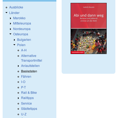
Ausblicke
Länder
Marokko
Mitteleuropa
Nordeuropa
Osteuropa
Bulgarien
Polen
A-H
Alternative
Transportmittel
Anlaufstellen
Basisdaten
Fähren
I-O
P-T
Rail & Bike
Railtipps
Service
Städtetipps
U-Z