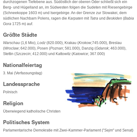
durchzogenen Tiefebene aus. Südöstlich der oberen Oder schließt sich ein
Berg- und Hügelland an, im Südwesten folgen die Sudeten mit Riesengebirge
(Schneekoppe 1603 m) und Isergebirge. An der Grenze zur Slowakei, dem
südlichen Nachbarn Polens, ragen die
Karpaten
mit
Tatra
und
Beskiden
(
Babia
Gora
1725 m) auf.
Größte Städte
Warschau
(1,6 Mio),
Lodz
(820.000), Krakau (
Krokow
;745.000), Breslau
(
Wroclaw
; 642.000), Posen (
Poznan
; 581.000), Danzig (
Gdansk
; 463.000),
Stettin (
Szczecin
; 412.000) und Kattowitz (
Katowice
; 367.000)
Nationalfeiertag
3. Mai (Verfassungstag)
Landessprache
Polnisch
Religion
Überwiegend katholische Christen
Politisches System
Parlamentarische Demokratie mit Zwei-Kammer-Parlament ("
Sejm
" und Senat)