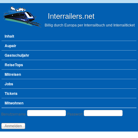
Direkt zum Inhalt
Interrailers.net
Billig durch Europa per Interrailbuch und Interrailticket
Hauptmenü
Inhalt
Aupair
Gastschuljahr
ReiseTops
Mitreisen
Jobs
Tickets
Mitwohnen
Benutzeranmeldung
Benutzername
Passwort