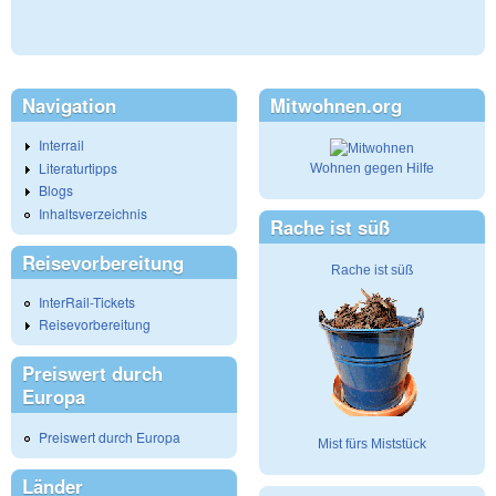
Navigation
Mitwohnen.org
Interrail
Literaturtipps
Wohnen gegen Hilfe
Blogs
Inhaltsverzeichnis
Rache ist süß
Reisevorbereitung
Rache ist süß
InterRail-Tickets
Reisevorbereitung
Preiswert durch
Europa
Preiswert durch Europa
Mist fürs Miststück
Länder