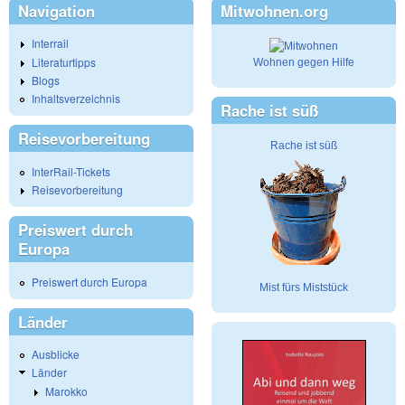
Navigation
Mitwohnen.org
Interrail
Literaturtipps
Wohnen gegen Hilfe
Blogs
Inhaltsverzeichnis
Rache ist süß
Reisevorbereitung
Rache ist süß
InterRail-Tickets
Reisevorbereitung
Preiswert durch
Europa
Preiswert durch Europa
Mist fürs Miststück
Länder
Ausblicke
Länder
Marokko