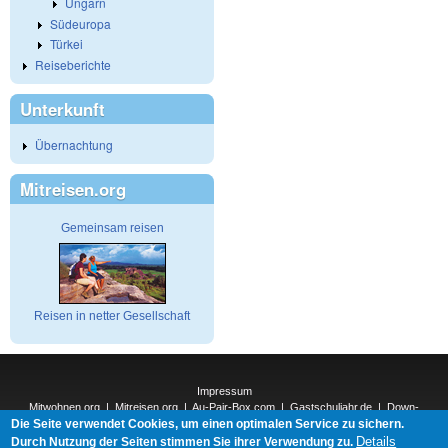
Ungarn
Südeuropa
Türkei
Reiseberichte
Unterkunft
Übernachtung
Mitreisen.org
Gemeinsam reisen
Reisen in netter Gesellschaft
Impressum
Mitwohnen.org
|
Mitreisen.org
|
Au-Pair-Box.com
|
Gastschuljahr.de
|
Down-
Die Seite verwendet Cookies, um einen optimalen Service zu sichern.
Under.org
|
Elderpair.com
|
Interconnections-Verlag.de
|
Natur-und-Umwelt.org
|
ReiseTops.com
|
Details
Durch Nutzung der Seiten stimmen Sie ihrer Verwendung zu.