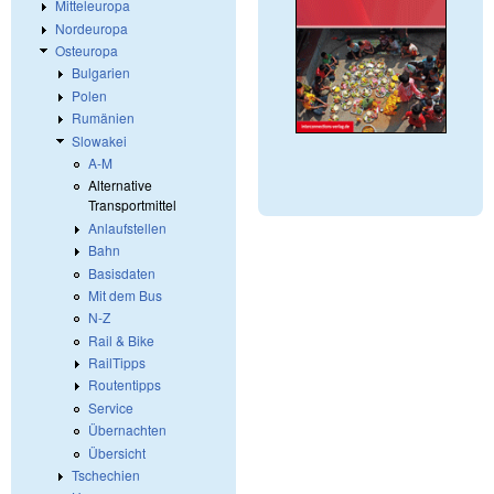
Mitteleuropa
Nordeuropa
Osteuropa
Bulgarien
Polen
Rumänien
Slowakei
A-M
Alternative
Transportmittel
Anlaufstellen
Bahn
Basisdaten
Mit dem Bus
N-Z
Rail & Bike
RailTipps
Routentipps
Service
Übernachten
Übersicht
Tschechien