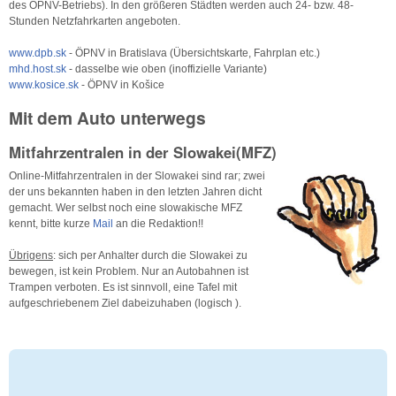
des ÖPNV-Betriebs). In den größeren Städten werden auch 24- bzw. 48-
Stunden Netzfahrkarten angeboten.
www.dpb.sk
- ÖPNV in Bratislava (Übersichtskarte, Fahrplan etc.)
mhd.host.sk
- dasselbe wie oben (inoffizielle Variante)
www.kosice.sk
- ÖPNV in Košice
Mit dem Auto unterwegs
Mitfahrzentralen in der Slowakei(MFZ)
Online-Mitfahrzentralen in der Slowakei sind rar; zwei
der uns bekannten haben in den letzten Jahren dicht
gemacht. Wer selbst noch eine slowakische MFZ
kennt, bitte kurze
Mail
an die Redaktion!!
Übrigens
: sich per Anhalter durch die Slowakei zu
bewegen, ist kein Problem. Nur an Autobahnen ist
Trampen verboten. Es ist sinnvoll, eine Tafel mit
aufgeschriebenem Ziel dabeizuhaben (logisch ).