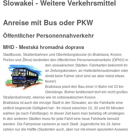
Slowakei - Weitere Verkehrsmittel
Anreise mit Bus oder PKW
Öffentlicher Personennahverkehr
MHD - Mestská hromadná doprava
Stadtbusse, Straßenbahnen und Oberleitungsbusse (in
Bratislava, Kosice,
Prešov
und
Žilina
) bestreiten den öffentlichen Personennahverkehr (ÖPNV) in
den slowakischen Städten.
Fahrkarten bekommt ihr
an Zeitungskiosken, an Haltestellenautomaten oder
direkt beim Fahrer (dort sind sie aber meist etwas
teurer).
Bratislava plant den Bau einer U-Bahn mit 33 km
Gleislänge. Bisher funktioniert dort ein recht großes
Straßenbahnnetz, ebenso wie im ostslowakischen Kosice.
Bratislava ist auch die einzige Stadt in der Slowakei, wo die Fahrkarte eine
zeitlich begrenzte Gültigkeit hat - Ihr müsst zwischen 10, 30 und 60 Minuten
wählen (je nach Fahrtlänge). In dieser Zeit kann man beliebig oft umsteigen.
In den anderen Städten muss für jede Fahrt eine neue Fahrkarte benutzt
werden. Die Fahrpreise variieren je nach Stadt. Jugendliche bis 16 Jahre
zahlen nur die Hälfte (Studenten auch, aber nur mit einem speziellen Ausweis