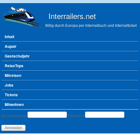
Direkt zum Inhalt
Interrailers.net
Billig durch Europa per Interrailbuch und Interrailticket
Hauptmenü
Inhalt
Aupair
Gastschuljahr
ReiseTops
Mitreisen
Jobs
Tickets
Mitwohnen
Benutzeranmeldung
Benutzername
Passwort