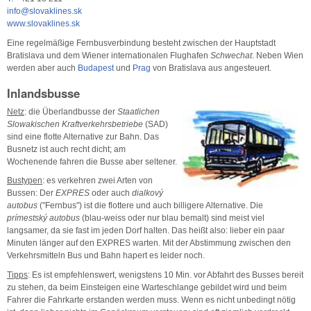
info@slovaklines.sk
www.slovaklines.sk
Eine regelmäßige Fernbusverbindung besteht zwischen der Hauptstadt
Bratislava und dem Wiener internationalen Flughafen
Schwechat
. Neben Wien
werden aber auch
Budapest
und
Prag
von Bratislava aus angesteuert.
Inlandsbusse
Netz
: die Überlandbusse der
Staatlichen
Slowakischen Kraftverkehrsbetriebe
(SAD)
sind eine flotte Alternative zur Bahn. Das
Busnetz ist auch recht dicht; am
Wochenende fahren die Busse aber seltener.
Bustypen
: es verkehren zwei Arten von
Bussen: Der
EXPRES
oder auch
dialkový
autobus
("Fernbus") ist die flottere und auch billigere Alternative. Die
prímestský autobus
(blau-weiss oder nur blau bemalt) sind meist viel
langsamer, da sie fast im jeden Dorf halten. Das heißt also: lieber ein paar
Minuten länger auf den EXPRES warten. Mit der Abstimmung zwischen den
Verkehrsmitteln Bus und Bahn hapert es leider noch.
Tipps
: Es ist empfehlenswert, wenigstens 10 Min. vor Abfahrt des Busses bereit
zu stehen, da beim Einsteigen eine Warteschlange gebildet wird und beim
Fahrer die Fahrkarte erstanden werden muss. Wenn es nicht unbedingt nötig