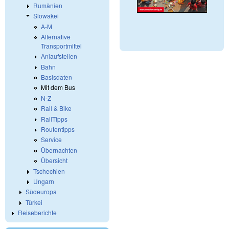
Rumänien
Slowakei
A-M
Alternative
Transportmittel
Anlaufstellen
Bahn
Basisdaten
Mit dem Bus
N-Z
Rail & Bike
RailTipps
Routentipps
Service
Übernachten
Übersicht
Tschechien
Ungarn
Südeuropa
Türkei
Reiseberichte