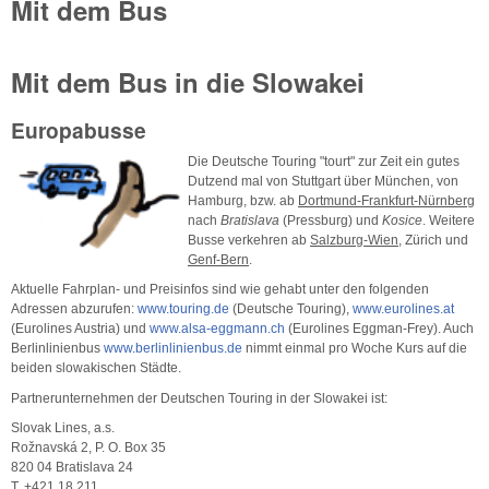
Mit dem Bus
Mit dem Bus in die Slowakei
Europabusse
Die Deutsche Touring "tourt" zur Zeit ein gutes
Dutzend mal von Stuttgart über München, von
Hamburg, bzw. ab
Dortmund-Frankfurt-Nürnberg
nach
Bratislava
(Pressburg) und
Kosice
. Weitere
Busse verkehren ab
Salzburg-Wien
, Zürich und
Genf-Bern
.
Aktuelle Fahrplan- und Preisinfos sind wie gehabt unter den folgenden
Adressen abzurufen:
www.touring.de
(Deutsche Touring),
www.eurolines.at
(Eurolines Austria) und
www.alsa-eggmann.ch
(Eurolines Eggman-Frey). Auch
Berlinlinienbus
www.berlinlinienbus.de
nimmt einmal pro Woche Kurs auf die
beiden slowakischen Städte.
Partnerunternehmen der Deutschen Touring in der Slowakei ist:
Slovak Lines, a.s.
Rožnavská 2, P. O. Box 35
820 04 Bratislava 24
T. +421 18 211