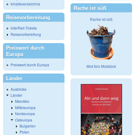
Inhaltsverzeichnis
Rache ist süß
Reisevorbereitung
Rache ist süß
InterRail-Tickets
Reisevorbereitung
Preiswert durch
Europa
Preiswert durch Europa
Mist fürs Miststück
Länder
Ausblicke
Länder
Marokko
Mitteleuropa
Nordeuropa
Osteuropa
Bulgarien
Polen