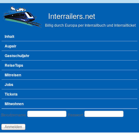
Direkt zum Inhalt
Interrailers.net
Billig durch Europa per Interrailbuch und Interrailticket
Hauptmenü
Inhalt
Aupair
Gastschuljahr
ReiseTops
Mitreisen
Jobs
Tickets
Mitwohnen
Benutzeranmeldung
Benutzername
Passwort