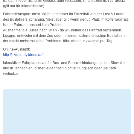
ist, dann lieber nichts im Gepäckraum verstauen; sind oft ziemlich verdreckt
(gilt nur für Inlandsbusse).
Fahrradtransport: nicht üblich und daher im Einzelfall von der Lust & Laune
des Busfahrers abhängig. Meist aber gilt: wenn genug Platz im Kofferraum ist,
ist der Fahrradtransport kein Problem.
Ausnahme
: die Busse nach Wien - da will keiner das Fahrrad mitnehmen.
Lösung
: entweder mit dem Zug oder mit einem österreichischen Bus fahren -
der macht meistens keine Probleme, fährt aber nur zweimal pro Tag.
Online-Auskunft
:
http://jizdnirady.idnes.cz/
Interaktiver Fahrplanserver für Bus- und Bahnverbindungen in der Slowakei
und in Tschechien, bisher leider noch nicht auf Englisch oder Deutsch
verfügbar.